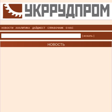
НОВОСТИ
АНАЛИТИКА
ДАЙДЖЕСТ
СПРАВОЧНИК
О НАС
| искать |
НОВОСТЬ