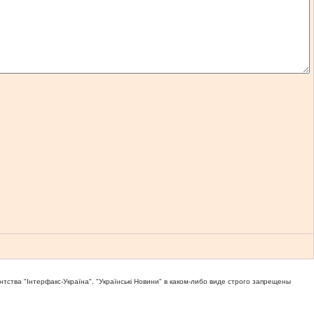
тва "Iнтерфакс-Україна", "Українськi Новини" в каком-либо виде строго запрещены