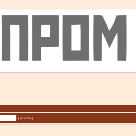
| искать |