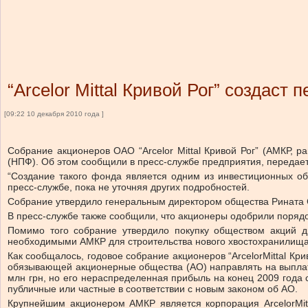
“Arcelor Mittal Кривой Рог” создаст
[09:22 10 декабря 2010 года ]
Собрание акционеров ОАО “Arcelor Mittal Кривой Рог” (АМКР, 
(НПФ). Об этом сообщили в пресс-службе предприятия, передает
“Создание такого фонда является одним из инвестиционных обя
пресс-службе, пока не уточняя других подробностей.
Собрание утвердило генеральным директором общества Рината Ст
В пресс-службе также сообщили, что акционеры одобрили порядо
Помимо того собрание утвердило покупку обществом акций д
необходимыми АМКР для строительства нового хвостохранилища
Как сообщалось, годовое собрание акционеров “ArcelorMittal Кри
обязывающей акционерные общества (АО) направлять на выплат
млн грн, но его нераспределенная прибыль на конец 2009 года 
публичные или частные в соответствии с новым законом об АО.
Крупнейшим акционером АМКР является корпорация ArcelorMitt