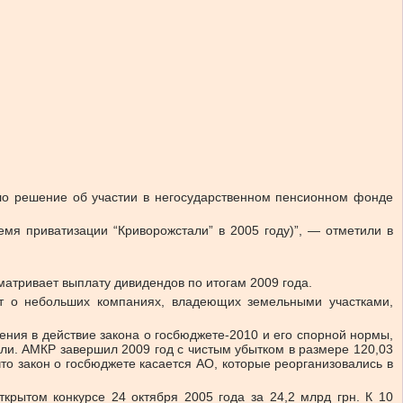
няло решение об участии в негосударственном пенсионном фонде
емя приватизации “Криворожстали” в 2005 году)”, — отметили в
атривает выплату дивидендов по итогам 2009 года.
ет о небольших компаниях, владеющих земельными участками,
пления в действие закона о госбюджете-2010 и его спорной нормы,
и. АМКР завершил 2009 год с чистым убытком в размере 120,03
то закон о госбюджете касается АО, которые реорганизовались в
крытом конкурсе 24 октября 2005 года за 24,2 млрд грн. К 10