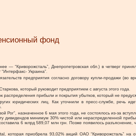
 пенсионный фонд
ранее — “Криворожсталь”, Днепропетровская обл.) в четверг при
 “Интерфакс- Украина”.
зательств предприятия согласно договору купли-продажи (во вр
аркова, который руководит предприятием с августа этого года.
к распределения прибыли и покрытия убытков, который не предусм
ругих юридических лиц. Как уточнили в пресс-службе, речь ид
.
вой Рог”, назначенное 6 мая этого года, не состоялось из-за всту
у дивидендов минимум 30% чистой или нераспределенной прибыл
составила 6 млрд 589,07 млн грн. Позже появилось разъяснение, ч
al, которая приобрела 93,02% акций ОАО “Криворожсталь” на от