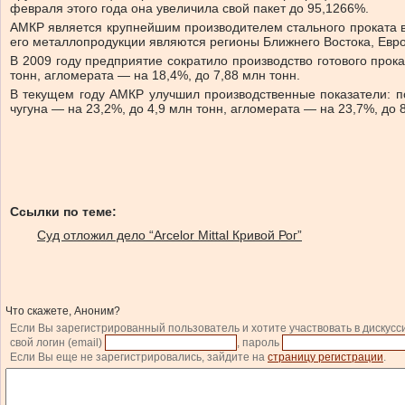
февраля этого года она увеличила свой пакет до 95,1266%.
АМКР является крупнейшим производителем стального проката в
его металлопродукции являются регионы Ближнего Востока, Евр
В 2009 году предприятие сократило производство готового прока
тонн, агломерата — на 18,4%, до 7,88 млн тонн.
В текущем году АМКР улучшил производственные показатели: по
чугуна — на 23,2%, до 4,9 млн тонн, агломерата — на 23,7%, до 8
Ссылки по теме:
Суд отложил дело “Arcelor Mittal Кривой Рог”
Что скажете, Аноним?
Если Вы зарегистрированный пользователь и хотите участвовать в дискусс
свой логин (email)
, пароль
Если Вы еще не зарегистрировались, зайдите на
страницу регистрации
.