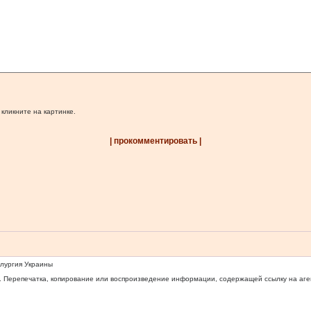
 кликните на картинке.
| прокомментировать |
ллургия Украины
 Перепечатка, копирование или воспроизведение информации, содержащей ссылку на агентс