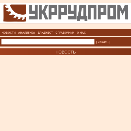
НОВОСТИ
АНАЛИТИКА
ДАЙДЖЕСТ
СПРАВОЧНИК
О НАС
| искать |
НОВОСТЬ