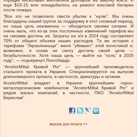
порядка нескольких миллионов долларов на закупку кокса. И
еще $10-15 млн понадобилось на ремонт коксовой батареи
после пожара.
“Все это не позволило свести убытки к “нулю”. Мы очень
благодарны нашей группе за поддержку в этот сложный период,
но наша цель неизменна — обходиться своими силами. И
очень жаль, что из-за этих постоянных изменений тарифов мы
не сможем достичь ее. Затраты на э/э в 2024 году составляют
70% от общего объема наших расходов. Та же история с
тарифами “Укрзализныци”: меня “убивают” этой логистикой и,
возможно, я снова не смогу достичь своей цели —
безубыточности. Хотя наша цель — выйти на “ноль” в 2025
году”, — подчеркнул Лонгобардо.
“ArcelorMittal Кривой Рог” — крупнейший производитель
стального проката в Украине. Специализируется на выпуске
длинномерного проката, в частности, арматуры и катанки.
ArcelorMittal владеет в Украине крупнейшим горно-
металлургическим комбинатом “ArcelorMittal Кривой Рог” и
рядом малых компаний, в частности, ПАО “ArcelorMittal
Берислав”.
версия для печати >>