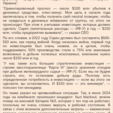
Украина”.
“Ориентировочный прогноз — около $100 млн убытков в
денежных средствах, плюс-минус. Моя цель в начале года
заключалась в том, чтобы получить cash neutral позицию, чтобы
не нуждаться в денежных вливаниях от группы, но этого не
происходит. При этом я учитываю инвестиции, которые должен
сделать: Capex (капитальные расходы —
ИФ-У
) в год — $150
млн, чтобы предприятие выживало”, — сказал СЕО.
По его словам, в 2022 году Capex должен был составлять $500-
550 млн, как перед войной. Когда началась война, первый год
по инвестициям был очень низким, но в целом, чтобы
поддерживать 50% производства стали и 75% или максимум
возможных в добыче полезных ископаемых, компании нужно
около $150 млн в год.
“У нас также есть большие стратегические инвестиции —
строим хвостохранилище “Карта III” (место хранения отходов
при добыче железорудного сырья —
ИФ-У
). Если мы не будем
строить его, то остановим добычу руды. Поэтому есть
определенная потребность в инвестициях — если вы этого не
сделаете, вы остановитесь. И $150 млн — это минимум”, —
пояснил топ-менеджер.
Он также указал на чрезвычайные ситуации. Так, в июне 2024
года на комбинате произошел инцидент: был blackout, возник
пожар на коксовой батарее №5, которая с тех пор не работает,
поскольку ее очень сложно вернуть в рабочее состояние. В
связи с этим возникли дополнительные затраты — ежемесячно