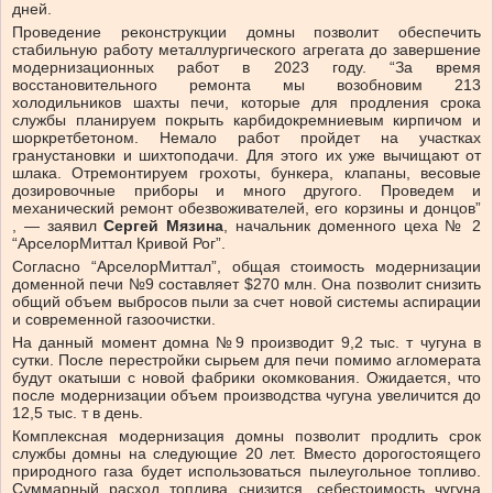
дней.
Проведение реконструкции домны позволит обеспечить
стабильную работу металлургического агрегата до завершение
модернизационных работ в 2023 году. “За время
восстановительного ремонта мы возобновим 213
холодильников шахты печи, которые для продления срока
службы планируем покрыть карбидокремниевым кирпичом и
шоркретбетоном. Немало работ пройдет на участках
гранустановки и шихтоподачи. Для этого их уже вычищают от
шлака. Отремонтируем грохоты, бункера, клапаны, весовые
дозировочные приборы и много другого. Проведем и
механический ремонт обезвоживателей, его корзины и донцов”
, — заявил
Сергей
Мязина
, начальник доменного цеха № 2
“АрселорМиттал Кривой Рог”.
Согласно “АрселорМиттал”, общая стоимость модернизации
доменной печи №9 составляет $270 млн. Она позволит снизить
общий объем выбросов пыли за счет новой системы аспирации
и современной газоочистки.
На данный момент домна №9 производит 9,2 тыс. т чугуна в
сутки. После перестройки сырьем для печи помимо агломерата
будут окатыши с новой фабрики окомкования. Ожидается, что
после модернизации объем производства чугуна увеличится до
12,5 тыс. т в день.
Комплексная модернизация домны позволит продлить срок
службы домны на следующие 20 лет. Вместо дорогостоящего
природного газа будет использоваться пылеугольное топливо.
Суммарный расход топлива снизится, себестоимость чугуна