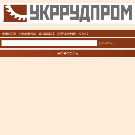
НОВОСТИ
АНАЛИТИКА
ДАЙДЖЕСТ
СПРАВОЧНИК
О НАС
| искать |
НОВОСТЬ