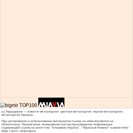
(c) Укррудпром — новости металлургии: цветная металлургия, черная металлургия,
металлургия Украины
При цитировании и использовании материалов ссылка на
www.ukrrudprom.ua
обязательна. Перепечатка, копирование или воспроизведение информации,
содержащей ссылку на агентства "Iнтерфакс-Україна", "Українськi Новини" в каком-либо
виде строго запрещены