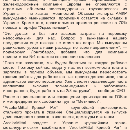
железнодорожные компании Европы не справляются с
огромным объемом железнодорожных грузоперевозок из
Украины — не хватает мощностей. Объемы экспорта АМКР
вынужденно уменьшаются, продукция остается на складах в
Украине. Кроме того, правительство приняло решение на 70%
повысить тарифы “Укрзализныци”.
“Это делает и без того высокие затраты на перевозку
непосильными для нас. Вопрос о выживании нашего
предприятия еще никогда не стоял так остро. Мы вынуждены
радикально урезать наши расходы по всем направлениям”, —
подчеркнул Лонгобардо, добавив, что для компании
приоритетом №1 остается сохранение коллектива.
“Пока это возможно, мы будем бороться за каждое рабочее
место. Поэтому сейчас, когда у нас нет возможности платить
зарплаты в полном объеме, мы вынуждены пересмотреть
график работы для работников: как производственников, так и
административного персонала. Уже с июля подавляющая часть
коллектива, включая топ-менеджмент и работников-
иностранцев, будет работать на 2/3 нагрузки”, — сообщил СЕО.
Ранее о приостановке или сокращении производства на ГОКах
и метпредприятиях сообщила группа “Метинвест”.
“ArcelorMittal Кривой Рог” — крупнейший производитель
стального проката в Украине. Специализируется на выпуске
длинномерного проката, в частности, арматуры и катанки.
ArcelorMittal владеет в Украине крупнейшим горно-
металлургическим комбинатом “ArcelorMittal Кривой Рог” и