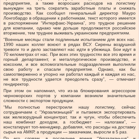
предприятие, а также возросших расходов на логистику
вынужден на треть сократить заработные платы и снижать
производство. Как сообщил генеральный директор Мауро
Лонгобардо в обращении к работникам, текст которого имеется
в распоряжении “Интерфакс-Украина”, это трудное решение
для компании, однако чем дольше продолжается российское
вторжение, тем труднее выживать украинским предприятиям.
“Военные месяцы стали подлинным испытанием для всех нас.
1990 наших коллег воюют в рядах ВСУ. Сирены воздушной
тревоги то и дело заставляют нас идти в убежища. Бои идут в
70 километрах от нас. При всех этих трудностях все это время и
горный департамент, и металлургическое производство, и
коксохим, и все вспомогательные подразделения выполняли
свою работу и спасали предприятие. Однако, как бы
самоотверженно и упорно ни работал каждый и каждая из нас,
не все трудности удается преодолеть сразу”, — отмечает
гендиректор.
При этом он напомнил, что из-за блокирования агрессором
черноморских портов у компании возникли значительные
сложности с экспортом продукции.
“Мы полностью перестроили нашу логистику, сейчас
сотрудничаем с “Укрзализныцей” и пытаемся экспортировать
как железорудный концентрат, так и чугун, чтобы обеспечить
наш комбинат доходом, а госбюджет — налогами”, —
констатирует топ-менеджер, добавляя, что расходы на доставку
сырья на АМКР, а продукции — заказчикам, выросли в 5 раз.
По его словам, в последнее время “Укрзализныця” и