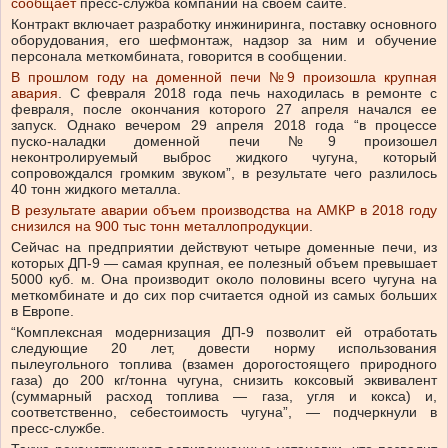
сообщает
пресс-служба компании на своем сайте.
Контракт включает разработку инжиниринга, поставку основного
оборудования, его шефмонтаж, надзор за ним и обучение
персонала меткомбината, говорится в сообщении.
В прошлом году на доменной печи №9 произошла крупная
авария
. С февраля 2018 года печь находилась в ремонте с
февраля, после окончания которого 27 апреля начался ее
запуск. Однако вечером 29 апреля 2018 года “в процессе
пуско-наладки доменной печи №9 произошел
неконтролируемый выброс жидкого чугуна, который
сопровождался громким звуком”, в результате чего разлилось
40 тонн жидкого металла.
В результате аварии объем производства на АМКР в 2018 году
снизился на 900 тыс тонн металлопродукции
.
Сейчас на предприятии действуют четыре доменные печи, из
которых ДП-9 — самая крупная, ее полезный объем превышает
5000 куб. м. Она производит около половины всего чугуна на
меткомбинате и до сих пор считается одной из самых больших
в Европе.
“Комплексная модернизация ДП-9 позволит ей отработать
следующие 20 лет, довести норму использования
пылеугольного топлива (взамен дорогостоящего природного
газа) до 200 кг/тонна чугуна, снизить коксовый эквивалент
(суммарный расход топлива — газа, угля и кокса) и,
соответственно, себестоимость чугуна”, — подчеркнули в
пресс-службе.