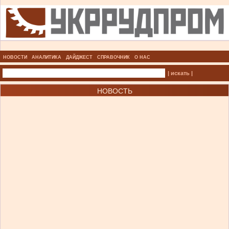
НОВОСТИ
АНАЛИТИКА
ДАЙДЖЕСТ
СПРАВОЧНИК
О НАС
| искать |
НОВОСТЬ