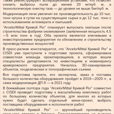
Также реконструируют аспирационные установки, что позволит
снизить выбросы пыли до менее 20 мг/куб. м, а
технологическую очистку газа — до уровня не выше 5мг/куб. м.
Модернизация печи увеличит ее производительность до 10 тыс.
тонн чугуна в сутки на существующем сырье и до 12 тыс. тонн с
использованием агломерата и окатышей.
“ArcelorMittal Кривой Рог” планирует выпускать окатыши после
строительства фабрики окомкования (заявленная мощность 4,5
—5 млн тонн в год). Оба проекта являются ключевыми в
инвестпрограмме предприятия по обновлению и строительству
производственных мощностей.
В пресс-релизе констатируется, что “ArcelorMittal Кривой Рог” и
CISDI уже приступили к подготовке проекта, сформирована
совместная команда проектировщиков, в которую вошли
специалисты департамента по инвестициям и инжинирингу
криворожского предприятия. Началось 3D-сканирование
объектов, геодезическая и топографическая съемки.
Вся подготовка проекта, его экспертиза, заказ и поставка
большого количества оборудования пройдет в 2019—2020 гг., а
сама модернизация ДП-9 — в 2021 году.
В ближайшие полтора года “ArcelorMittal Кривой Рог” совместно
с CISDI проведет подготовку к масштабному комплексу работ
по большому количеству объектов, для многих из которых
нужно будет сделать отдельный мини-проект, выбрать
поставщика оборудования и исполнителя работ.
“ArcelorMittal Кривой Рог” — крупнейший производитель
стального проката в Украине. Специализируется на выпуске