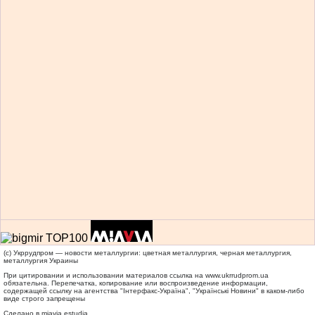
(c) Укррудпром — новости металлургии: цветная металлургия, черная металлургия,
металлургия Украины
При цитировании и использовании материалов ссылка на
www.ukrrudprom.ua
обязательна. Перепечатка, копирование или воспроизведение информации,
содержащей ссылку на агентства "Iнтерфакс-Україна", "Українськi Новини" в каком-либо
виде строго запрещены
Сделано в miavia estudia.