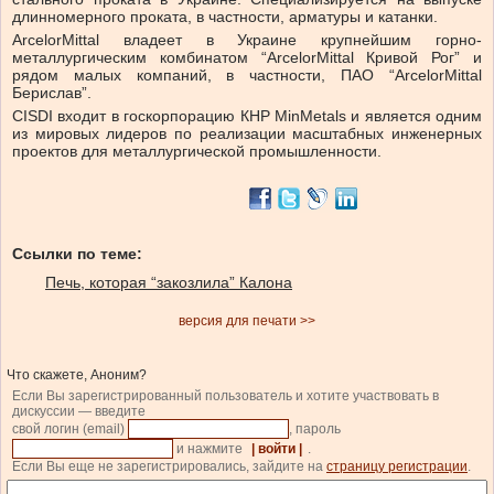
длинномерного проката, в частности, арматуры и катанки.
ArcelorMittal владеет в Украине крупнейшим горно-
металлургическим комбинатом “ArcelorMittal Кривой Рог” и
рядом малых компаний, в частности, ПАО “ArcelorMittal
Берислав”.
CISDI входит в госкорпорацию КНР MinMetals и является одним
из мировых лидеров по реализации масштабных инженерных
проектов для металлургической промышленности.
Ссылки по теме:
Печь, которая “закозлила” Калона
версия для печати >>
Что скажете, Аноним?
Если Вы зарегистрированный пользователь и хотите участвовать в
дискуссии — введите
свой логин (email)
, пароль
и нажмите
| войти |
.
Если Вы еще не зарегистрировались, зайдите на
страницу регистрации
.