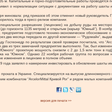
35 м. Капитальные и горно-подготовительные работы проводятся п
да заявил о нормализации ситуации с документами на работу шах
бря миновала: ряд приказов об этом отменил новый руководитель 
орилось тогда в пресс-релизе компании.
 специальное разрешение (лицензию) на добычу руды на месторо
до горизонта 1135 метров) и открытым (карьер “Южный”). В ноябр
г. предприятие подготовило технико-экономическое обоснование 
ерез два месяца передала их другой компании — “Рудомайн”, выдав
 Госгеонедр по результатам своей проверки посчитала, что “Arce
то два из трех замечаний предприятие выполнило. Так, был изменен
жного” проектную мощность снизили с 2 до 1,5 млн тонн в год).
тка на “Южном”. Однако 22 ноября рабочая группа по вопросам
ые изменения в лицензию в полном объеме.
2019 года заявлял о намерении инвестировать в обновление шахты и
о проката в Украине. Специализируется на выпуске длинномерного п
им комбинатом “ArcelorMittal Кривой Рог” и рядом малых компаний, 
версия для печати >>