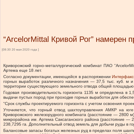
“ArcelorMittal Кривой Рог” намерен
[08:30 20 мая 2020 года ]
Криворожский горно-металлургический комбинат ПАО “ArcelorMi
Артема еще 18 лет.
Согласно документации, имеющейся в распоряжении
Интерфакс
горных выработок различного назначения — 37,5 тыс. куб. м и
территории существующего земельного отвода общей площадью 
Годовая производительность горизонта 1135 м определена в 1
выдачи пустых пород при проходке горных выработок для обеспеч
“Срок службы проектируемого горизонта с учетом освоения проек
Уточняется, что горный отвод шахтоуправления АМКР на юге
Криворожского железорудного комбината (расстояние — 2800 м)
микрорайона им. Артема Саксаганского района (расстояние — 
238,7295 га. Дополнительный отвод земель для добычи руды в го
Балансовые запасы богатых железных руд в пределах поля шахты