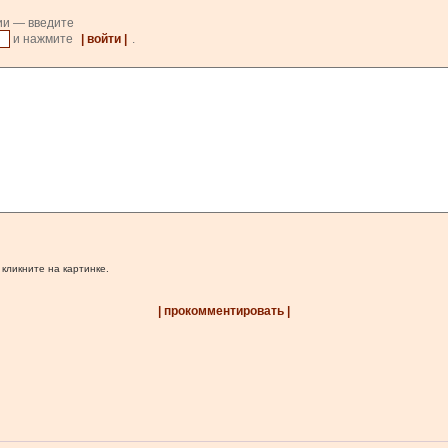
ии — введите
и нажмите
| войти |
.
 кликните на картинке.
| прокомментировать |