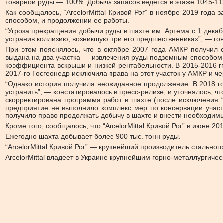
товарной руды — 100%. Добыча запасов ведется в этаже 1045-11
Как сообщалось, “ArcelorMittal Кривой Рог” в ноябре 2019 го
способом, и продолжении ее работы.
“Угроза прекращения добычи руды в шахте им. Артема с 1 дека
устранив коллизию, возникшую при его предшественниках”, — гов
При этом пояснялось, что в октябре 2007 года АМКР получил
выдана на два участка — извлечения руды подземным способом (
коэффициента вскрыши и низкой рентабельности. В 2015-2016 г
2017-го Госгеонедр исключила права на этот участок у АМКР и ч
“Однако история получила неожиданное продолжение. В 2018 году
устранить”, — констатировалось в пресс-релизе, и уточнялось, ч
скорректирована программа работ в шахте (после исключения “Ю
предприятие не выполнило комплекс мер по консервации учас
получило право продолжать добычу в шахте и внести необходим
Кроме того, сообщалось, что “ArcelorMittal Кривой Рог” в июне 
Ежегодно шахта добывает более 900 тыс. тонн руды.
“ArcelorMittal Кривой Рог” — крупнейший производитель стальног
ArcelorMittal владеет в Украине крупнейшим горно-металлургическ