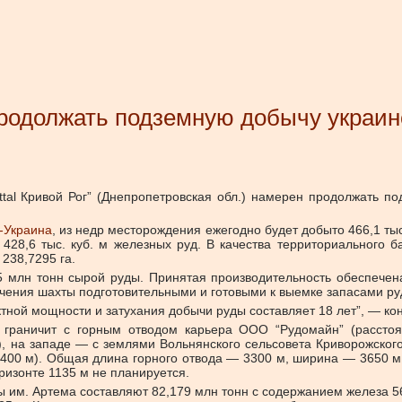
 продолжать подземную добычу украин
ttal Кривой Рог” (Днепропетровская обл.) намерен продолжать 
-Украина
, из недр месторождения ежегодно будет добыто 466,1 тыс
 428,6 тыс. куб. м железных руд. В качества территориального
238,7295 га.
,5 млн тонн сырой руды. Принятая производительность обеспече
ения шахты подготовительными и готовыми к выемке запасами руды
тной мощности и затухания добычи руды составляет 18 лет”, — кон
 граничит с горным отводом карьера ООО “Рудомайн” (рассто
, на западе — с землями Вольнянского сельсовета Криворожског
2400 м). Общая длина горного отвода — 3300 м, ширина — 3650 
ризонте 1135 м не планируется.
 им. Артема составляют 82,179 млн тонн с содержанием железа 5