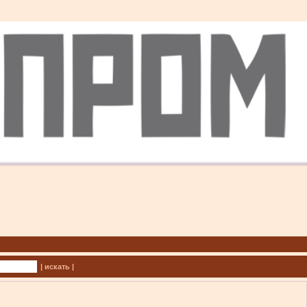
| искать |