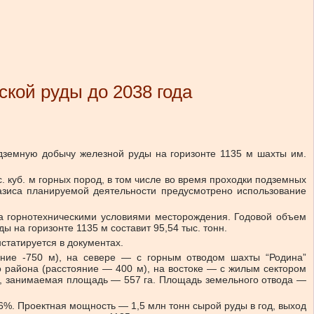
ской руды до 2038 года
подземную добычу железной руды на горизонте 1135 м шахты им.
. куб. м горных пород, в том числе во время проходки подземных
 базиса планируемой деятельности предусмотрено использование
на горнотехническими условиями месторождения. Годовой объем
 на горизонте 1135 м составит 95,54 тыс. тонн.
статируется в документах.
яние -750 м), на севере — с горным отводом шахты “Родина”
о района (расстояние — 400 м), на востоке — с жилым сектором
м, занимаемая площадь — 557 га. Площадь земельного отвода —
6%. Проектная мощность — 1,5 млн тонн сырой руды в год, выход