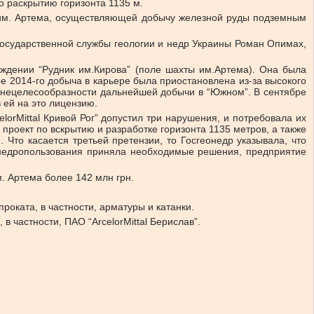
о раскрытию горизонта 1135 м.
ты им. Артема, осуществляющей добычу железной руды подземным
Государственной службы геологии и недр Украины Роман Опимах,
ждении “Рудник им.Кирова” (поле шахты им.Артема). Она была
е 2014-го добыча в карьере была приостановлена из-за высокого
о нецелесообразности дальнейшей добычи в “Южном”. В сентябре
 ей на это лицензию.
lorMittal Кривой Рог” допустил три нарушения, и потребовала их
 проект по вскрытию и разработке горизонта 1135 метров, а также
 Что касается третьей претензии, то Госгеонедр указывала, что
 недропользования приняла необходимые решения, предприятие
м. Артема более 142 млн грн.
роката, в частности, арматуры и катанки.
в частности, ПАО “ArcelorMittal Берислав”.