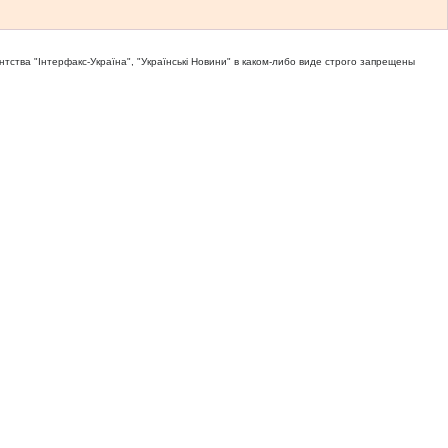
тва "Iнтерфакс-Україна", "Українськi Новини" в каком-либо виде строго запрещены