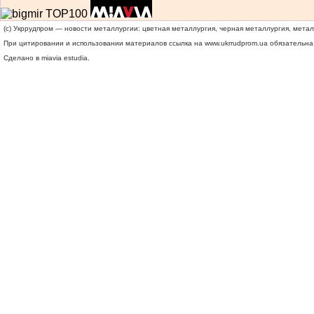
(c) Укррудпром — новости металлургии: цветная металлургия, черная металлургия, мета
При цитировании и использовании материалов ссылка на
www.ukrrudprom.ua
обязательна.
Сделано в miavia estudia.