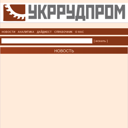
НОВОСТИ
АНАЛИТИКА
ДАЙДЖЕСТ
СПРАВОЧНИК
О НАС
| искать |
НОВОСТЬ