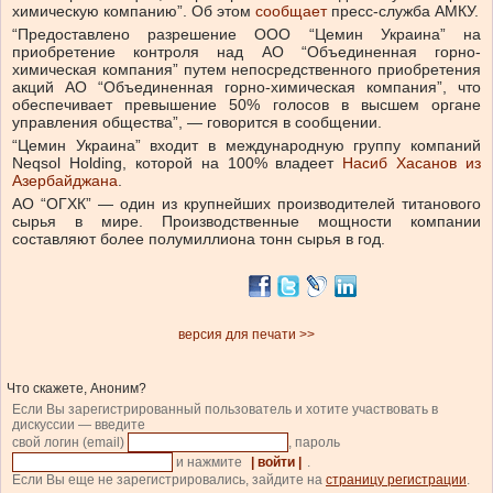
химическую компанию”. Об этом
сообщает
пресс-служба АМКУ.
“Предоставлено разрешение ООО “Цемин Украина” на
приобретение контроля над АО “Объединенная горно-
химическая компания” путем непосредственного приобретения
акций АО “Объединенная горно-химическая компания”, что
обеспечивает превышение 50% голосов в высшем органе
управления общества”, — говорится в сообщении.
“Цемин Украина” входит в международную группу компаний
Neqsol Holding, которой на 100% владеет
Насиб Хасанов из
Азербайджана
.
АО “ОГХК” — один из крупнейших производителей титанового
сырья в мире. Производственные мощности компании
составляют более полумиллиона тонн сырья в год.
версия для печати >>
Что скажете, Аноним?
Если Вы зарегистрированный пользователь и хотите участвовать в
дискуссии — введите
свой логин (email)
, пароль
и нажмите
| войти |
.
Если Вы еще не зарегистрировались, зайдите на
страницу регистрации
.