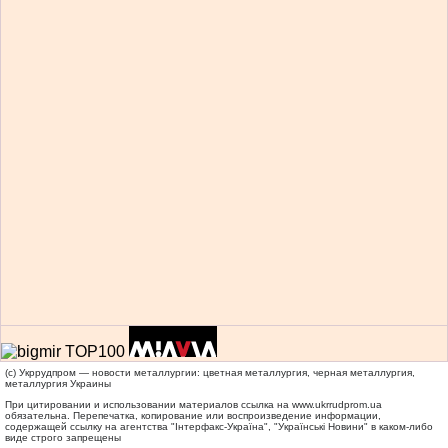
(c) Укррудпром — новости металлургии: цветная металлургия, черная металлургия,
металлургия Украины
При цитировании и использовании материалов ссылка на
www.ukrrudprom.ua
обязательна. Перепечатка, копирование или воспроизведение информации,
содержащей ссылку на агентства "Iнтерфакс-Україна", "Українськi Новини" в каком-либо
виде строго запрещены