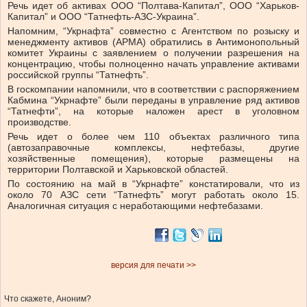
Речь идет об активах ООО “Полтава-Капитал”, ООО “Харьков-
Капитал” и ООО “Татнефть-АЗС-Украина”.
Напомним, “Укрнафта” совместно с Агентством по розыску и
менеджменту активов (АРМА)
обратились
в Антимонопольный
комитет Украины с заявлением о получении разрешения на
концентрацию, чтобы полноценно начать управление активами
российской группы “Татнефть”.
В госкомпании напомнили, что в соответствии с распоряжением
Кабмина “Укрнафте” были переданы в управление ряд активов
“Татнефти”, на которые наложен арест в уголовном
производстве.
Речь идет о более чем 110 объектах различного типа
(автозаправочные комплексы, нефтебазы, другие
хозяйственные помещения), которые размещены на
территории Полтавской и Харьковской областей.
По состоянию на май в “Укрнафте” констатировали, что из
около 70 АЗС сети “Татнефть” могут работать около 15.
Аналогичная ситуация с неработающими нефтебазами.
версия для печати >>
Что скажете, Аноним?