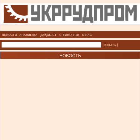
НОВОСТИ
АНАЛИТИКА
ДАЙДЖЕСТ
СПРАВОЧНИК
О НАС
| искать |
НОВОСТЬ