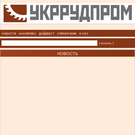
НОВОСТИ
АНАЛИТИКА
ДАЙДЖЕСТ
СПРАВОЧНИК
О НАС
| искать |
НОВОСТЬ