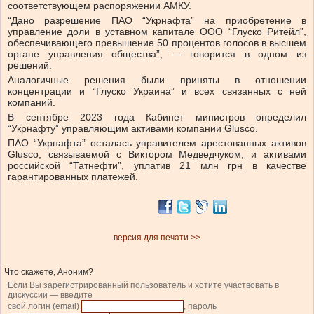
соответствующем распоряжении АМКУ.
“Дано разрешение ПАО “Укрнафта” на приобретение в
управление доли в уставном капитале ООО “Глуско Ритейл”,
обеспечивающего превышение 50 процентов голосов в высшем
органе управления общества”, — говорится в одном из
решений.
Аналогичные решения были приняты в отношении
концентрации и “Глуско Украина” и всех связанных с ней
компаний.
В сентябре 2023 года Кабинет министров определил
“Укрнафту” управляющим активами компании Glusco.
ПАО “Укрнафта” осталась управителем арестованных активов
Glusco, связываемой с Виктором Медведчуком, и активами
российской “Татнефти”, уплатив 21 млн грн в качестве
гарантированных платежей.
версия для печати >>
Что скажете, Аноним?
Если Вы зарегистрированный пользователь и хотите участвовать в
дискуссии — введите
свой логин (email)
, пароль