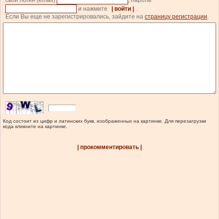
свой логин (email)
, пароль
и нажмите
| войти |
.
Если Вы еще не зарегистрировались, зайдите на
страницу регистрации
.
Код состоит из цифр и латинских букв, изображенных на картинке. Для перезагрузки
кода кликните на картинке.
| прокомментировать |