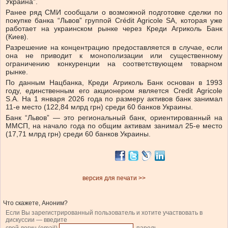
Украина”.
Ранее ряд СМИ сообщали о возможной подготовке сделки по
покупке банка “Львов” группой Crédit Agricole SA, которая уже
работает на украинском рынке через Креди Агриколь Банк
(Киев).
Разрешение на концентрацию предоставляется в случае, если
она не приводит к монополизации или существенному
ограничению конкуренции на соответствующем товарном
рынке.
По данным Нацбанка, Креди Агриколь Банк основан в 1993
году, единственным его акционером является Credit Agricole
S.A. На 1 января 2026 года по размеру активов банк занимал
11-е место (122,84 млрд грн) среди 60 банков Украины.
Банк “Львов” — это региональный банк, ориентированный на
ММСП, на начало года по общим активам занимал 25-е место
(17,71 млрд грн) среди 60 банков Украины.
версия для печати >>
Что скажете, Аноним?
Если Вы зарегистрированный пользователь и хотите участвовать в
дискуссии — введите