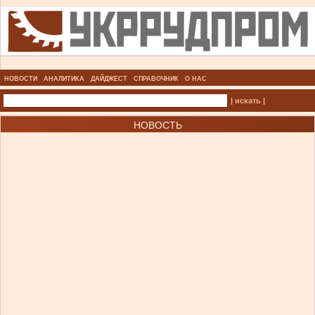
НОВОСТИ
АНАЛИТИКА
ДАЙДЖЕСТ
СПРАВОЧНИК
О НАС
| искать |
НОВОСТЬ