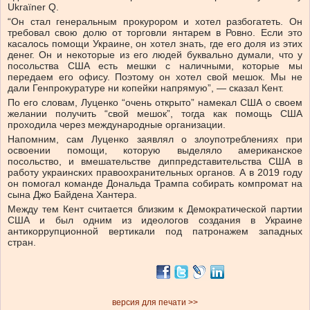
Ukraїner Q.
“Он стал генеральным прокурором и хотел разбогатеть. Он
требовал свою долю от торговли янтарем в Ровно. Если это
касалось помощи Украине, он хотел знать, где его доля из этих
денег. Он и некоторые из его людей буквально думали, что у
посольства США есть мешки с наличными, которые мы
передаем его офису. Поэтому он хотел свой мешок. Мы не
дали Генпрокуратуре ни копейки напрямую”, — сказал Кент.
По его словам, Луценко “очень открыто” намекал США о своем
желании получить “свой мешок”, тогда как помощь США
проходила через международные организации.
Напомним, сам Луценко заявлял о злоупотреблениях при
освоении помощи, которую выделяло американское
посольство, и вмешательстве диппредставительства США в
работу украинских правоохранительных органов. А в 2019 году
он помогал команде Дональда Трампа собирать компромат на
сына Джо Байдена Хантера.
Между тем Кент считается близким к Демократической партии
США и был одним из идеологов создания в Украине
антикоррупционной вертикали под патронажем западных
стран.
версия для печати >>