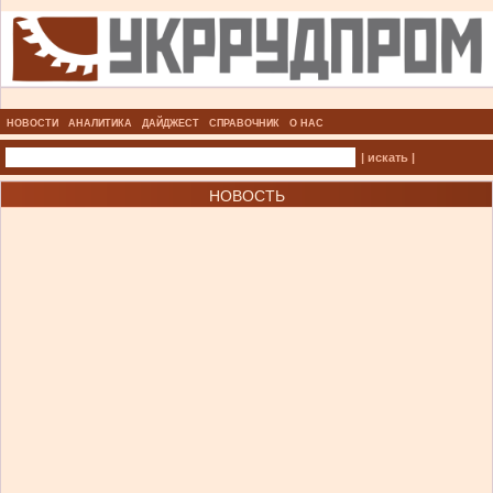
НОВОСТИ
АНАЛИТИКА
ДАЙДЖЕСТ
СПРАВОЧНИК
О НАС
| искать |
НОВОСТЬ