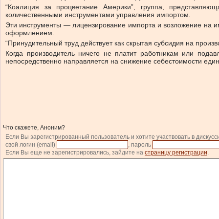
“Коалиция за процветание Америки”, группа, представля
количественными инструментами управления импортом.
Эти инструменты — лицензирование импорта и возложение на им
оформлением.
“Принудительный труд действует как скрытая субсидия на произв
Когда производитель ничего не платит работникам или подав
непосредственно направляется на снижение себестоимости един
Что скажете, Аноним?
Если Вы зарегистрированный пользователь и хотите участвовать в дискусс
свой логин (email)
, пароль
Если Вы еще не зарегистрировались, зайдите на
страницу регистрации
.