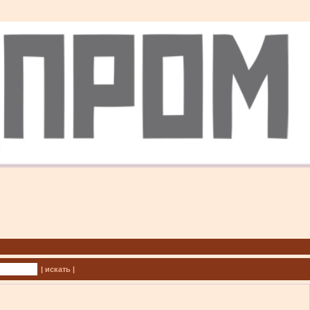
| искать |