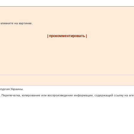
 кликните на картинке.
| прокомментировать |
ллургия Украины
 Перепечатка, копирование или воспроизведение информации, содержащей ссылку на агентс