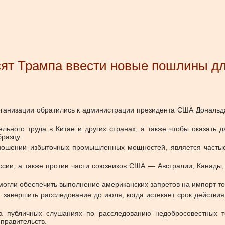
ят Трампа ввести новые пошлины дл
ганизации обратились к администрации президента США Дональда
льного труда в Китае и других странах, а также чтобы оказать
разцу.
тношении избыточных промышленных мощностей, является часть
ссии, а также против части союзников США — Австралии, Канады,
могли обеспечить выполнение американских запретов на импорт т
 завершить расследование до июля, когда истекает срок действ
на публичных слушаниях по расследованию недобросовестных то
правительств.