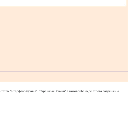
тва "Iнтерфакс-Україна", "Українськi Новини" в каком-либо виде строго запрещены