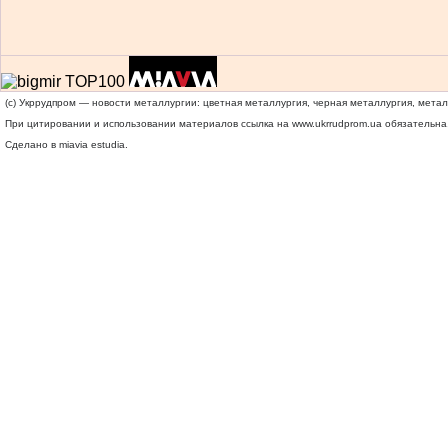
(c) Укррудпром — новости металлургии: цветная металлургия, черная металлургия, мета
При цитировании и использовании материалов ссылка на
www.ukrrudprom.ua
обязательна.
Сделано в miavia estudia.