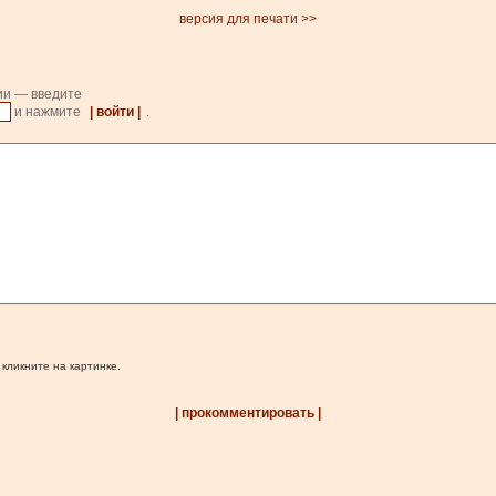
версия для печати >>
ии — введите
и нажмите
| войти |
.
 кликните на картинке.
| прокомментировать |