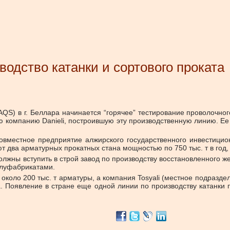
одство катанки и сортового проката
el (AQS) в г. Беллара начинается “горячее” тестирование проволочн
ую компанию Danieli, построившую эту производственную линию. Ее
овместное предприятие алжирского государственного инвестицион
т два арматурных прокатных стана мощностью по 750 тыс. т в год, 
олжны вступить в строй завод по производству восстановленного жел
олуфабрикатами.
 около 200 тыс. т арматуры, а компания Tosyali (местное подразде
та. Появление в стране еще одной линии по производству катанк