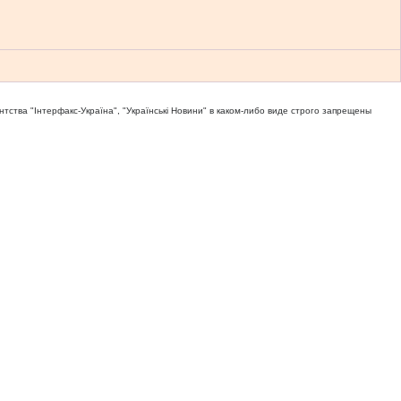
тва "Iнтерфакс-Україна", "Українськi Новини" в каком-либо виде строго запрещены