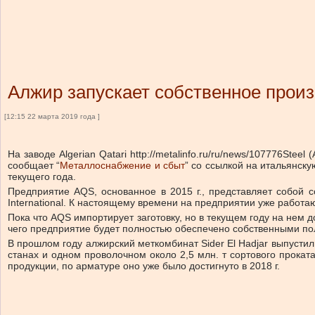
Алжир запускает собственное произв
[12:15 22 марта 2019 года ]
На заводе Algerian Qatari http://metalinfo.ru/ru/news/107776Ste
сообщает “
Металлоснабжение и сбыт
” со ссылкой на итальянск
текущего года.
Предприятие AQS, основанное в 2015 г., представляет собой с
International. К настоящему времени на предприятии уже работаю
Пока что AQS импортирует заготовку, но в текущем году на нем д
чего предприятие будет полностью обеспечено собственными п
В прошлом году алжирский меткомбинат Sider El Hadjar выпустил
станах и одном проволочном около 2,5 млн. т сортового прока
продукции, по арматуре оно уже было достигнуто в 2018 г.