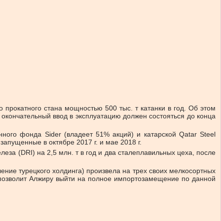
ого прокатного стана мощностью 500 тыс. т катанки в год. Об этом
 окончательный ввод в эксплуатацию должен состояться до конца
ного фонда Sider (владеет 51% акций) и катарской Qatar Steel
запущенные в октябре 2017 г. и мае 2018 г.
еза (DRI) на 2,5 млн. т в год и два сталеплавильных цеха, после
ление турецкого холдинга) произвела на трех своих мелкосортных
и позволит Алжиру выйти на полное импортозамещение по данной