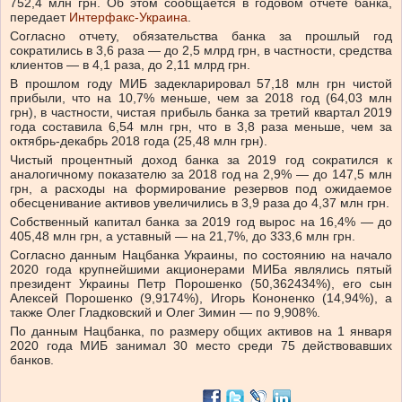
752,4 млн грн. Об этом сообщается в годовом отчете банка,
передает
Интерфакс-Украина
.
Согласно отчету, обязательства банка за прошлый год
сократились в 3,6 раза — до 2,5 млрд грн, в частности, средства
клиентов — в 4,1 раза, до 2,11 млрд грн.
В прошлом году МИБ задекларировал 57,18 млн грн чистой
прибыли, что на 10,7% меньше, чем за 2018 год (64,03 млн
грн), в частности, чистая прибыль банка за третий квартал 2019
года составила 6,54 млн грн, что в 3,8 раза меньше, чем за
октябрь-декабрь 2018 года (25,48 млн грн).
Чистый процентный доход банка за 2019 год сократился к
аналогичному показателю за 2018 год на 2,9% — до 147,5 млн
грн, а расходы на формирование резервов под ожидаемое
обесценивание активов увеличились в 3,9 раза до 4,37 млн грн.
Собственный капитал банка за 2019 год вырос на 16,4% — до
405,48 млн грн, а уставный — на 21,7%, до 333,6 млн грн.
Согласно данным Нацбанка Украины, по состоянию на начало
2020 года крупнейшими акционерами МИБа являлись пятый
президент Украины Петр Порошенко (50,362434%), его сын
Алексей Порошенко (9,9174%), Игорь Кононенко (14,94%), а
также Олег Гладковский и Олег Зимин — по 9,908%.
По данным Нацбанка, по размеру общих активов на 1 января
2020 года МИБ занимал 30 место среди 75 действовавших
банков.