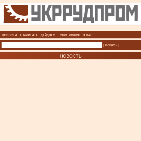
НОВОСТИ
АНАЛИТИКА
ДАЙДЖЕСТ
СПРАВОЧНИК
О НАС
| искать |
НОВОСТЬ