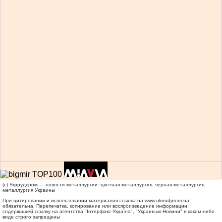
(c) Укррудпром — новости металлургии: цветная металлургия, черная металлургия,
металлургия Украины
При цитировании и использовании материалов ссылка на
www.ukrrudprom.ua
обязательна. Перепечатка, копирование или воспроизведение информации,
содержащей ссылку на агентства "Iнтерфакс-Україна", "Українськi Новини" в каком-либо
виде строго запрещены