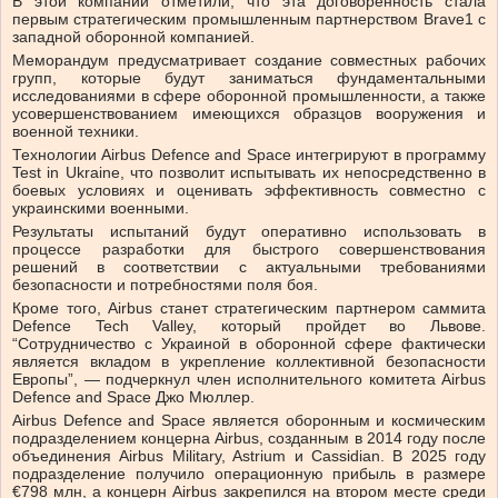
В этой компании отметили, что эта договоренность стала
первым стратегическим промышленным партнерством Brave1 с
западной оборонной компанией.
Меморандум предусматривает создание совместных рабочих
групп, которые будут заниматься фундаментальными
исследованиями в сфере оборонной промышленности, а также
усовершенствованием имеющихся образцов вооружения и
военной техники.
Технологии Airbus Defence and Space интегрируют в программу
Test in Ukraine, что позволит испытывать их непосредственно в
боевых условиях и оценивать эффективность совместно с
украинскими военными.
Результаты испытаний будут оперативно использовать в
процессе разработки для быстрого совершенствования
решений в соответствии с актуальными требованиями
безопасности и потребностями поля боя.
Кроме того, Airbus станет стратегическим партнером саммита
Defence Tech Valley, который пройдет во Львове.
“Сотрудничество с Украиной в оборонной сфере фактически
является вкладом в укрепление коллективной безопасности
Европы”, — подчеркнул член исполнительного комитета Airbus
Defence and Space Джо Мюллер.
Airbus Defence and Space является оборонным и космическим
подразделением концерна Airbus, созданным в 2014 году после
объединения Airbus Military, Astrium и Cassidian. В 2025 году
подразделение получило операционную прибыль в размере
€798 млн, а концерн Airbus закрепился на втором месте среди