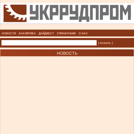
НОВОСТИ
АНАЛИТИКА
ДАЙДЖЕСТ
СПРАВОЧНИК
О НАС
| искать |
НОВОСТЬ