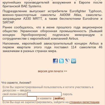
крупнейших производителей вооружения в Европе после
британской BAE Systems.
Подразделение выпускает истребители Eurofighter Typhoon,
военно-транспортные самолеты A400M Atlas, самолеты-
заправщики A330 MRTT, а также беспилотники Eurodrone и
SIRTAP.
Ранее сообщалось, что в июне прошлого года акционерное
общество Украинская оборонная промышленность (бывший
концерн Укроборонпром) подписало меморандум о
сотрудничестве с европейской компанией Airbus.
Напомним, европейский авиастроительный концерн Airbus в
первом квартале этого года поставил 114 самолетов 46
заказчикам в разных странах мира.
версия для печати >>
Что скажете, Аноним?
Если Вы зарегистрированный пользователь и хотите участвовать в
дискуссии — введите
свой логин (email)
, пароль
и нажмите
| войти |
.
Если Вы еще не зарегистрировались, зайдите на
страницу регистрации
.