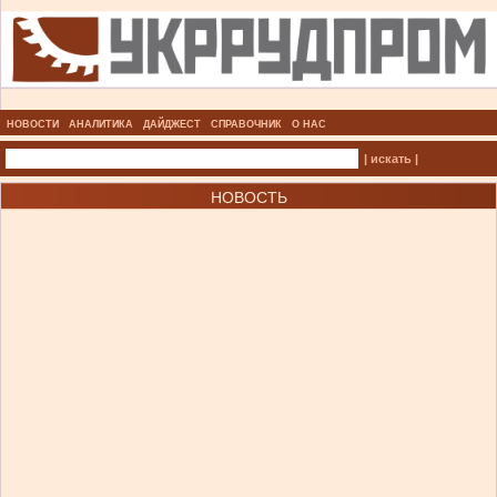
НОВОСТИ
АНАЛИТИКА
ДАЙДЖЕСТ
СПРАВОЧНИК
О НАС
| искать |
НОВОСТЬ