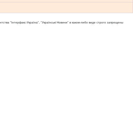
тва "Iнтерфакс-Україна", "Українськi Новини" в каком-либо виде строго запрещены