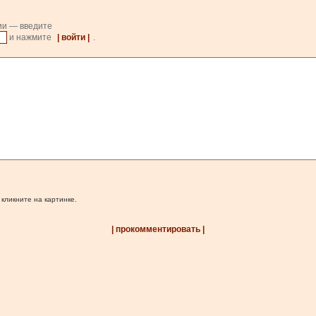
ии — введите
и нажмите
| войти |
.
 кликните на картинке.
| прокомментировать |