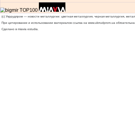
(c) Укррудпром — новости металлургии: цветная металлургия, черная металлургия, мета
При цитировании и использовании материалов ссылка на
www.ukrrudprom.ua
обязательна.
Сделано в miavia estudia.