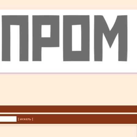
| искать |