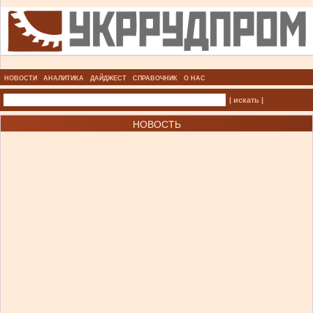
НОВОСТИ
АНАЛИТИКА
ДАЙДЖЕСТ
СПРАВОЧНИК
О НАС
| искать |
НОВОСТЬ