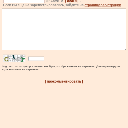
и нажмите
| войти |
.
Если Вы еще не зарегистрировались, зайдите на
страницу регистрации
.
Код состоит из цифр и латинских букв, изображенных на картинке. Для перезагрузки
кода кликните на картинке.
| прокомментировать |