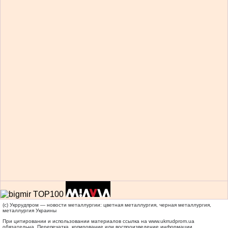
(c) Укррудпром — новости металлургии: цветная металлургия, черная металлургия,
металлургия Украины
При цитировании и использовании материалов ссылка на
www.ukrrudprom.ua
обязательна. Перепечатка, копирование или воспроизведение информации,