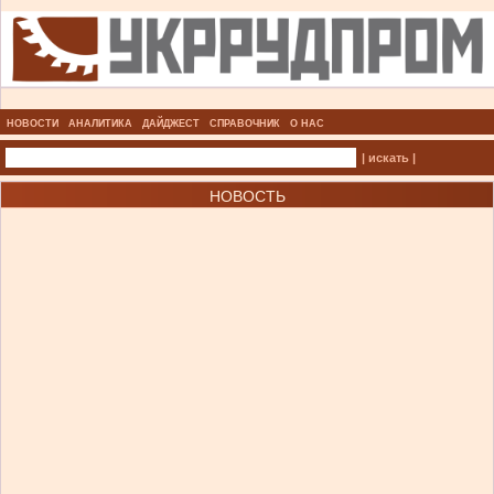
НОВОСТИ
АНАЛИТИКА
ДАЙДЖЕСТ
СПРАВОЧНИК
О НАС
| искать |
НОВОСТЬ