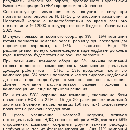
результаты мгновенного опроса, проведенного Европейской
Бизнес Ассоциацией (EBA) среди компаний-членов.
Соответствующие изменения могут вступить в силу при
принятии законопроектов №11416-д о внесении изменений в
Налоговый кодекс о налогообложении во время военного
положения и №12000 о государственном бюджете Украины на
2025 год.
В случае повышения военного сбора до 3% — 15% компаний
готовы полностью компенсировать разницу при последующем
пересмотре зарплаты, а 14% — частично. Еще 7%
рассматривают полную компенсацию в виде надбавки до конца
года, в котором будет отменено военное положение.
При повышении военного сбора до 5% меньше компаний
готовы полностью компенсировать уменьшение реальных
доходов работников — 14%, а 13% предложат частичную
компенсацию. 6% готовы полностью компенсировать надбавкой
до конца года, когда будет отменено военное положение.
Другие компании рассматривают разные подходы к
компенсации или еще не приняли решения.
По мнению 58% опрошенных компаний, увеличение базы
начисления ЕСВ на 22% с 15 до 20 размеров минимальной
зарплаты (повлияет на зарплаты до 160 тыс. грн), существенно
повлияет на расходы предприятия.
В целом увеличение налоговой нагрузки, включая
потенциальный рост НДС, военного сбора и ЕСВ, заставит 56%
опрошенных компаний сократить другие важные расходы,
необходимые для их функционирования. Для 11% компаний