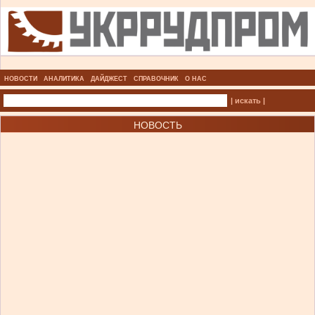
НОВОСТИ
АНАЛИТИКА
ДАЙДЖЕСТ
СПРАВОЧНИК
О НАС
| искать |
НОВОСТЬ