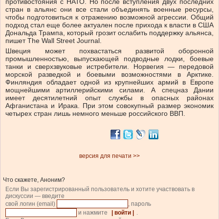
противостояния с НАТО. Но после вступления двух последних
стран в альянс они все стали объединять военные ресурсы,
чтобы подготовиться к отражению возможной агрессии. Общий
подход стал еще более актуален после прихода к власти в США
Дональда Трампа, который грозит ослабить поддержку альянса,
пишет The Wall Street Journal.
Швеция может похвастаться развитой оборонной
промышленностью, выпускающей подводные лодки, боевые
танки и сверхзвуковые истребители. Норвегия — передовой
морской разведкой и боевыми возможностями в Арктике.
Финляндия обладает одной из крупнейших армий в Европе
мощнейшими артиллерийскими силами. А спецназ Дании
имеет десятилетний опыт службы в опасных районах
Афганистана и Ирака. При этом совокупный размер экономик
четырех стран лишь немного меньше российского ВВП.
версия для печати >>
Что скажете, Аноним?
Если Вы зарегистрированный пользователь и хотите участвовать в
дискуссии — введите
свой логин (email)
, пароль
и нажмите
| войти |
.