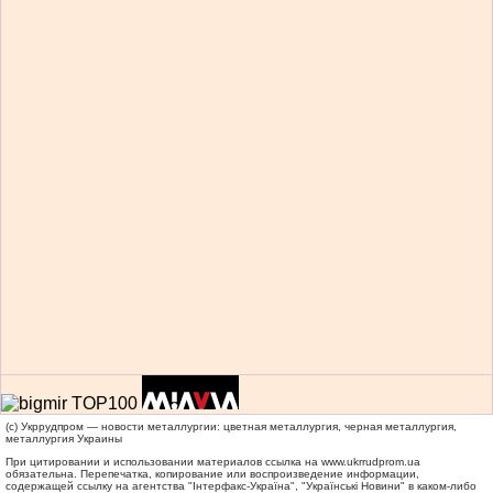
(c) Укррудпром — новости металлургии: цветная металлургия, черная металлургия,
металлургия Украины
При цитировании и использовании материалов ссылка на
www.ukrrudprom.ua
обязательна. Перепечатка, копирование или воспроизведение информации,
содержащей ссылку на агентства "Iнтерфакс-Україна", "Українськi Новини" в каком-либо