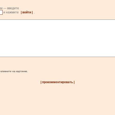
ии — введите
и нажмите
| войти |
.
 кликните на картинке.
| прокомментировать |