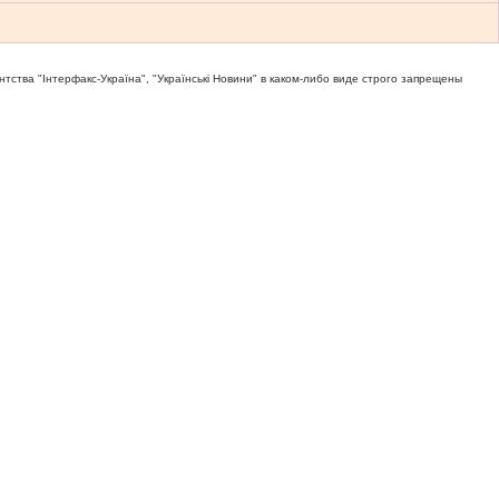
тва "Iнтерфакс-Україна", "Українськi Новини" в каком-либо виде строго запрещены