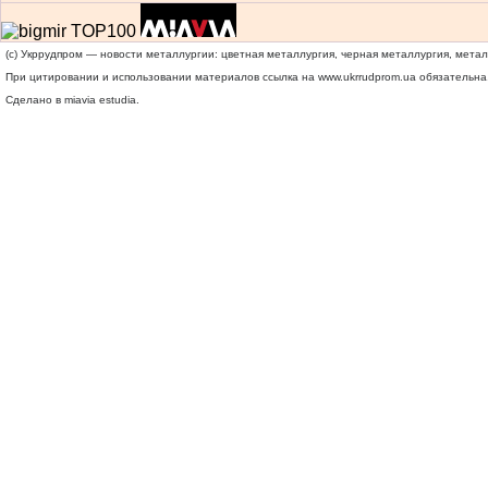
(c) Укррудпром — новости металлургии: цветная металлургия, черная металлургия, мета
При цитировании и использовании материалов ссылка на
www.ukrrudprom.ua
обязательна.
Сделано в miavia estudia.