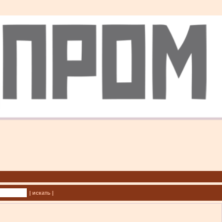
| искать |