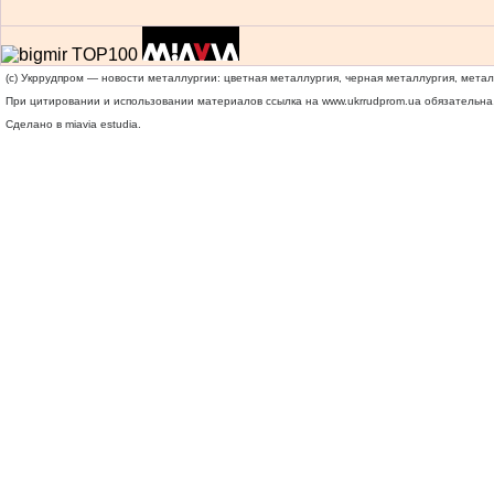
(c) Укррудпром — новости металлургии: цветная металлургия, черная металлургия, мета
При цитировании и использовании материалов ссылка на
www.ukrrudprom.ua
обязательна.
Сделано в miavia estudia.