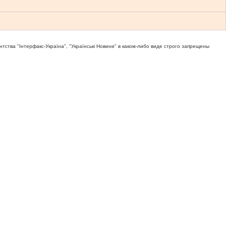
тва "Iнтерфакс-Україна", "Українськi Новини" в каком-либо виде строго запрещены