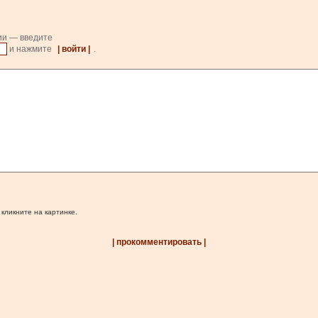
ии — введите
и нажмите
| войти |
.
 кликните на картинке.
| прокомментировать |