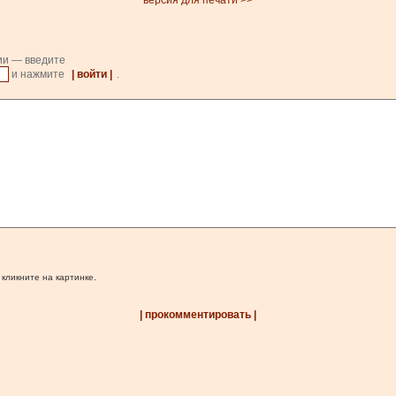
версия для печати >>
ии — введите
и нажмите
| войти |
.
 кликните на картинке.
| прокомментировать |