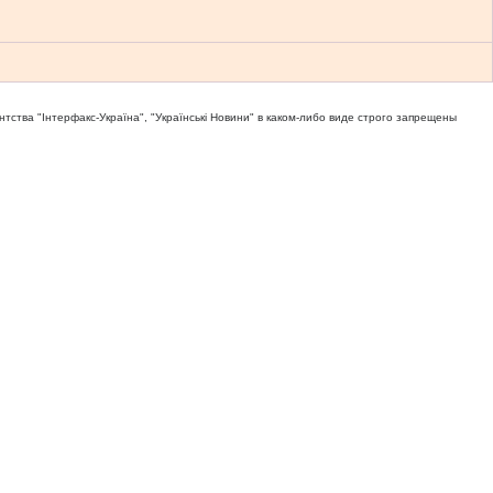
тва "Iнтерфакс-Україна", "Українськi Новини" в каком-либо виде строго запрещены