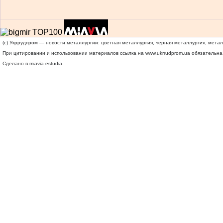
(c) Укррудпром — новости металлургии: цветная металлургия, черная металлургия, мета
При цитировании и использовании материалов ссылка на
www.ukrrudprom.ua
обязательна.
Сделано в miavia estudia.