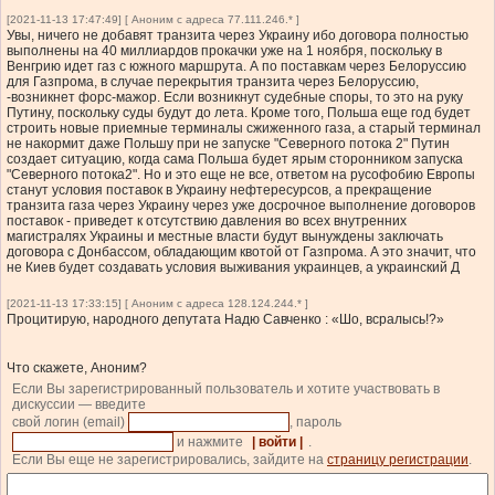
[2021-11-13 17:47:49] [ Аноним с адреса 77.111.246.* ]
Увы, ничего не добавят транзита через Украину ибо договора полностью
выполнены на 40 миллиардов прокачки уже на 1 ноября, поскольку в
Венгрию идет газ с южного маршрута. А по поставкам через Белоруссию
для Газпрома, в случае перекрытия транзита через Белоруссию,
-возникнет форс-мажор. Если возникнут судебные споры, то это на руку
Путину, поскольку суды будут до лета. Кроме того, Польша еще год будет
строить новые приемные терминалы сжиженного газа, а старый терминал
не накормит даже Польшу при не запуске "Северного потока 2" Путин
создает ситуацию, когда сама Польша будет ярым сторонником запуска
"Северного потока2". Но и это еще не все, ответом на русофобию Европы
станут условия поставок в Украину нефтересурсов, а прекращение
транзита газа через Украину через уже досрочное выполнение договоров
поставок - приведет к отсутствию давления во всех внутренних
магистралях Украины и местные власти будут вынуждены заключать
договора с Донбассом, обладающим квотой от Газпрома. А это значит, что
не Киев будет создавать условия выживания украинцев, а украинский Д
[2021-11-13 17:33:15] [ Аноним с адреса 128.124.244.* ]
Процитирую, народного депутата Надю Савченко : «Шо, всралысь!?»
Что скажете, Аноним?
Если Вы зарегистрированный пользователь и хотите участвовать в
дискуссии — введите
свой логин (email)
, пароль
и нажмите
| войти |
.
Если Вы еще не зарегистрировались, зайдите на
страницу регистрации
.