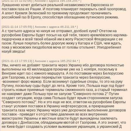
[2021-11-15 11:02:06] [ Аноним с адреса 195.154.255.* ]
Лукашенко хочет добиться реальной независимости Евросоюза от
поставок газа из Рашки. И поэтому планирует перекрыть свой газопровод.
А агент Кремля Зеленский по прежнему продолжает прокачивать
российский газ В Еропу, способствуя обогащению путинского режима.
[2021-11-14 17:05:55] [ Аноним с адреса 46.211.19.* ]
А с третього адреса чо нихуя не отправил, долбоеб хуев? Отетом на
русофобию Европы будет посыл на хуй тебя, твоего кремлёвского карлика-
пидорчонка и всей твоей ебаной им в жопу Расистской Фпедерации с ее
газом. Лучше покупать более дорогую жижу у Катара и США, чем ждать,
пока у московских пиздоболов моча от головы отхлынет. Упиздоебенил
нахуй звидсы!
[2021-11-13 17:55:13] [ Аноним с адреса 185.252.94.* ]
Увы, ничего не добавят транзита через Украину ибо договора полностью
выполнены на 40 миллиардов прокачки уже на 1 ноября, поскольку в
Венгрию идет газ с южного маршрута. А по поставкам через Белоруссию
для Газпрома, в случае перекрытия транзита через Белоруссию,
-возникнет форс-мажор. Если возникнут судебные споры, то это на руку
Путину, поскольку суды будут до лета. Кроме того, Польша еще год будет
строить новые приемные терминалы сжиженного газа, а старый терминал
не накормит даже Польшу при не запуске "Северного потока 2" Путин
создает ситуацию, когда сама Польша будет ярым сторонником запуска
"Северного потока2". Но и это еще не все, ответом на русофобию Европы
станут условия поставок в Украину нефтересурсов, а прекращение
транзита газа через Украину через уже досрочное выполнение договоров
поставок - приведет к отсутствию давления во всех внутренних
магистралях Украины и местные власти будут вынуждены заключать
договора с Донбассом, обладающим квотой от Газпрома. А это значит, что
не Киев будет создавать условия выживания украинцев, а украинский Д