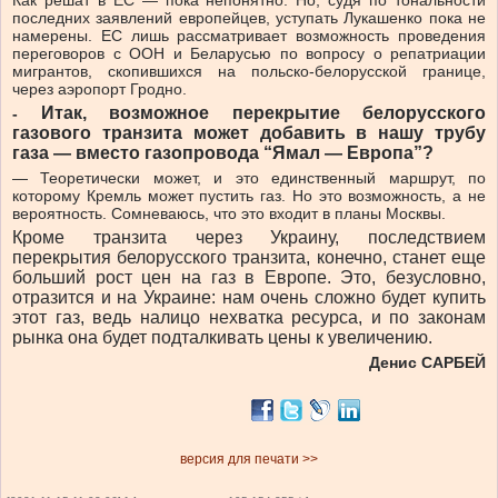
Как решат в ЕС — пока непонятно. Но, судя по тональности
последних заявлений европейцев, уступать Лукашенко пока не
намерены. ЕС лишь рассматривает возможность проведения
переговоров с ООН и Беларусью по вопросу о репатриации
мигрантов, скопившихся на польско-белорусской границе,
через аэропорт Гродно.
Итак, возможное перекрытие белорусского
-
газового транзита может добавить в нашу трубу
газа — вместо газопровода “Ямал — Европа”?
— Теоретически может, и это единственный маршрут, по
которому Кремль может пустить газ. Но это возможность, а не
вероятность. Сомневаюсь, что это входит в планы Москвы.
Кроме транзита через Украину, последствием
перекрытия белорусского транзита, конечно, станет еще
больший рост цен на газ в Европе. Это, безусловно,
отразится и на Украине: нам очень сложно будет купить
этот газ, ведь налицо нехватка ресурса, и по законам
рынка она будет подталкивать цены к увеличению.
Денис САРБЕЙ
версия для печати >>