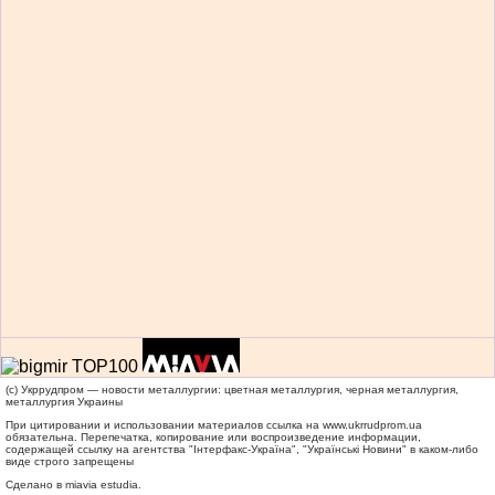
(c) Укррудпром — новости металлургии: цветная металлургия, черная металлургия,
металлургия Украины
При цитировании и использовании материалов ссылка на
www.ukrrudprom.ua
обязательна. Перепечатка, копирование или воспроизведение информации,
содержащей ссылку на агентства "Iнтерфакс-Україна", "Українськi Новини" в каком-либо
виде строго запрещены
Сделано в miavia estudia.