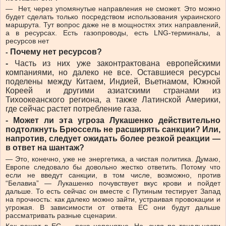
— Нет, через упомянутые направления не сможет. Это можно
будет сделать только посредством использования украинского
маршрута. Тут вопрос даже не в мощностях этих направлений,
а в ресурсах. Есть газопроводы, есть LNG-терминалы, а
ресурсов нет
Почему нет ресурсов?
-
-
Часть из них уже законтрактована европейскими
компаниями, но далеко не все. Оставшиеся ресурсы
поделены между Китаем, Индией, Вьетнамом, Южной
Кореей и другими азиатскими странами из
Тихоокеанского региона, а также Латинской Америки,
где сейчас растет потребление газа.
-
Может ли эта угроза Лукашенко действительно
подтолкнуть Брюссель не расширять санкции? Или,
напротив, следует ожидать более резкой реакции —
в ответ на шантаж?
— Это, конечно, уже не энергетика, а чистая политика. Думаю,
Европе следовало бы довольно жестко ответить. Потому что
если не введут санкции, в том числе, возможно, против
“Белавиа” — Лукашенко почувствует вкус крови и пойдет
дальше. То есть сейчас он вместе с Путиным тестирует Запад
на прочность: как далеко можно зайти, устраивая провокации и
угрожая. В зависимости от ответа ЕС они будут дальше
рассматривать разные сценарии.