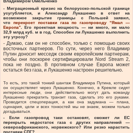
Владимиром Омельченко
- Миграционный кризис на белорусско-польской границе
усугубляется, и Александр Лукашенко в ответ на
возможное закрытие границы с Польшей заявил,
что
перекроет поставки газа по газопроводу “Ямал —
Европа”
. Его проектная мощность — ни много, ни мало
32,9 млрд куб. м в год. Способен ли Лукашенко выполнить
эту угрозу?
- Думаю, сам он не способен, только с помощью своих
восточных партнеров. По сути, через него Владимир
Путин доносит месседж своим европейским партнерам,
чтобы они поскорее сертифицировали Nord Stream 2,
пока не поздно. В противном случае Европа может
остаться без газа, и Лукашенко настроен решительно.
То есть, это такой тонкий шантаж Владимира Путина, который
он осуществляет через Лукашенко. Конечно, в Кремле сидят
интересные люди, они действительно могут дать команду
Лукашенко прекратить транзит газа, сделать это его руками.
Проводится спецоперация, а как она задумана — плана,
сценария, цели и всех тонкостей мы не знаем, можем только
догадываться.
- Если газопровод таки остановят, сможет ли ЕС
перекрыть недостаток газа с других направлений —
североафриканского, норвежского? Или резко нарастить
поставки СПГ?