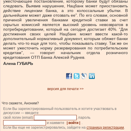
ужесточающее постановление, которому банки будут обязаны
следовать. Выявив нарушение, Нацбанк может приостановить
действие лицензии банка, а это колоссальные убытки. В
дальнейшем может даже отозвать ее”. По его словам, основной
причиной увеличения банками кредитной ставки за счет
скрытых комиссий является высокий уровень невозвратов в
потребкредитовании, который на сегодня достигает 40%. “Для
достижения своих целей Нацбанк может ввести какой-то
дополнительный нормативный документ, которым обяжет банки
делать что-то еще для того, чтобы показывать ставку. Так же он
может ужесточить норму резервирования по потребительским
кредитам”, — говорит начальник отдела розничного
кредитования ОТП Банка Алексей Руднев.
Алена ГУБАРЬ
версия для печати >>
Что скажете, Аноним?
Если Вы зарегистрированный пользователь и хотите участвовать в
дискуссии — введите
свой логин (email)
, пароль
и нажмите
| войти |
.
Если Вы еще не зарегистрировались, зайдите на
страницу регистрации
.