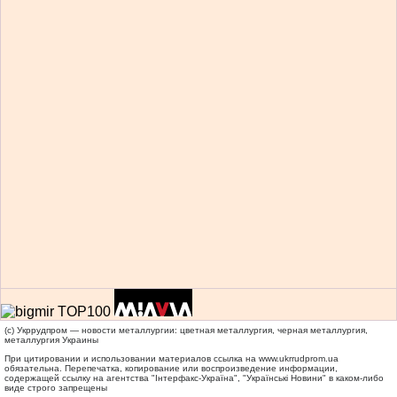
(c) Укррудпром — новости металлургии: цветная металлургия, черная металлургия,
металлургия Украины
При цитировании и использовании материалов ссылка на
www.ukrrudprom.ua
обязательна. Перепечатка, копирование или воспроизведение информации,
содержащей ссылку на агентства "Iнтерфакс-Україна", "Українськi Новини" в каком-либо
виде строго запрещены