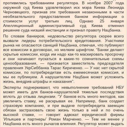
противились требованиям регулятора. В ноябре 2007 года
окружной суд Киева удовлетворил иск мэра Киева Леонида
Черновецкого, признав эти требования незаконными в части
необязательного предоставления банком информации о
стоимости услуг третьих лиц. Однако 25 января
Апелляционный административный суд Киева отменил
решение суда низшей инстанции и признал правоту Нацбанка.
По словам банкиров, недовольство регулятора скорее всего
вызвали лидеры потребительского кредитования. Участники
рынка не опасаются санкций Нацбанка, отмечая, что публикуют
все комиссии в договорах, но мелким шрифтом. “Банки делают
скрытые комиссии, когда им надо как-то маскировать просрочку
и они начинают пускаться в какие-то сомнительные схемы
ценообразования, — признается заместитель председателя
правления УкрСиббанка Тарас Кириченко. — У нас нет скрытой
комиссии, по потребкредитам есть ежемесячная комиссия, и
мы ее публикуем. А нарушителям Нацбанк может усложнить
жизнь, внедрив штрафы и наказания”.
Эксперты подчеркивают, что невыполнение требований НБУ
может иметь для банков-нарушителей тяжелые последствия
вплоть до отзыва лицензии. “У банков есть много методов, как
увеличить ставку, не раскрывая ее. Например, банк создает
страховую компанию, и при выдаче потребкредита заемщик
обязан застраховать свою жизнь только в ней и по очень
высокой ставке, — говорит адвокат юридической фирмы
'Ильяшев и партнеры' Роман Марченко. — Тем не менее у
Нацбанка есть много рычагов влияния. Регулятор может выдать