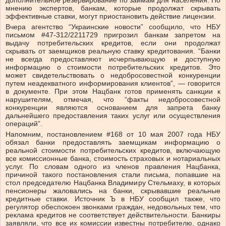
дополнительное резервирование по займам для населения. По
мнению экспертов, банкам, которые продолжат скрывать
эффективные ставки, могут приостановить действие лицензии.
Вчера агентство “Украинские новости” сообщило, что НБУ
письмом #47-312/2211729 пригрозил банкам запретом на
выдачу потребительских кредитов, если они продолжат
скрывать от заемщиков реальную ставку кредитования. “Банки
не всегда предоставляют исчерпывающую и доступную
информацию о стоимости потребительских кредитов. Это
может свидетельствовать о недобросовестной конкуренции
путем неадекватного информирования клиентов”, — говорится
в документе. При этом Нацбанк готов применять санкции к
нарушителям, отмечая, что “факты недобросовестной
конкуренции являются основанием для запрета банку
дальнейшего предоставления таких услуг или осуществления
операций”.
Напомним, постановлением #168 от 10 мая 2007 года НБУ
обязал банки предоставлять заемщикам информацию о
реальной стоимости потребительских кредитов, включающую
все комиссионные банка, стоимость страховых и нотариальных
услуг. По словам одного из членов правления Нацбанка,
причиной такого постановления стали письма, попавшие на
стол председателю Нацбанка Владимиру Стельмаху, в которых
пенсионеры жаловались на банки, скрывавшие реальные
кредитные ставки. Источник Ъ в НБУ сообщил также, что
регулятор обеспокоен звонками граждан, недовольных тем, что
реклама кредитов не соответствует действительности. Банкиры
заявляли, что все их комиссии известны потребителю, однако