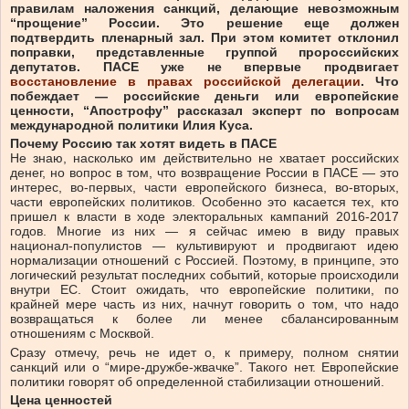
правилам наложения санкций, делающие невозможным
“прощение” России. Это решение еще должен
подтвердить пленарный зал. При этом комитет отклонил
поправки, представленные группой пророссийских
депутатов. ПАСЕ уже не впервые продвигает
восстановление в правах российской делегации
. Что
побеждает — российские деньги или европейские
ценности, “Апострофу” рассказал эксперт по вопросам
международной политики Илия Куса.
Почему Россию так хотят видеть в ПАСЕ
Не знаю, насколько им действительно не хватает российских
денег, но вопрос в том, что возвращение России в ПАСЕ — это
интерес, во-первых, части европейского бизнеса, во-вторых,
части европейских политиков. Особенно это касается тех, кто
пришел к власти в ходе электоральных кампаний 2016-2017
годов. Многие из них — я сейчас имею в виду правых
национал-популистов — культивируют и продвигают идею
нормализации отношений с Россией. Поэтому, в принципе, это
логический результат последних событий, которые происходили
внутри ЕС. Стоит ожидать, что европейские политики, по
крайней мере часть из них, начнут говорить о том, что надо
возвращаться к более ли менее сбалансированным
отношениям с Москвой.
Сразу отмечу, речь не идет о, к примеру, полном снятии
санкций или о “мире-дружбе-жвачке”. Такого нет. Европейские
политики говорят об определенной стабилизации отношений.
Цена ценностей