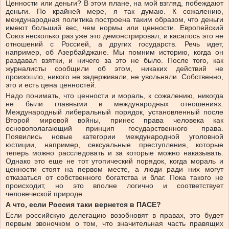
Ценности или деньги? В этом плане, на мой взгляд, побеждают
деньги. По крайней мере, я так думаю. К сожалению,
международная политика построена таким образом, что деньги
имеют больший вес, чем нормы или ценности. Европейский
Союз несколько раз уже это демонстрировал, и касалось это не
отношений с Россией, а других государств. Речь идет,
например, об Азербайджане. Мы помним историю, когда он
раздавал взятки, и ничего за это не было. После того, как
журналисты сообщили об этом, никаких действий не
произошло, никого не задерживали, не увольняли. Собственно,
это и есть цена ценностей.
Надо понимать, что ценности и мораль, к сожалению, никогда
не были главными в международных отношениях.
Международный либеральный порядок, установленный после
Второй мировой войны, принес права человека как
основополагающий принцип государственного права.
Появились новые категории международной уголовной
юстиции, например, сексуальные преступления, которые
теперь можно расследовать и за которые можно наказывать.
Однако это еще не тот утопический порядок, когда мораль и
ценности стоят на первом месте, а люди ради них могут
отказаться от собственного богатства и благ. Пока такого не
происходит, но это вполне логично и соответствует
человеческой природе.
А что, если Россия таки вернется в ПАСЕ?
Если российскую делегацию возобновят в правах, это будет
первым звоночком о том, что значительная часть правящих