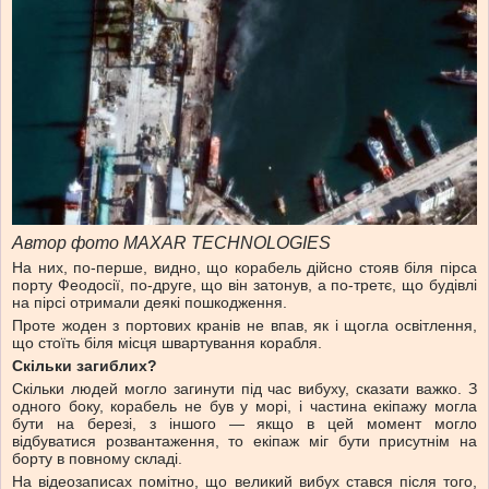
Автор фото MAXAR TECHNOLOGIES
На них, по-перше, видно, що корабель дійсно стояв біля пірса
порту Феодосії, по-друге, що він затонув, а по-третє, що будівлі
на пірсі отримали деякі пошкодження.
Проте жоден з портових кранів не впав, як і щогла освітлення,
що стоїть біля місця швартування корабля.
Скільки загиблих?
Скільки людей могло загинути під час вибуху, сказати важко. З
одного боку, корабель не був у морі, і частина екіпажу могла
бути на березі, з іншого — якщо в цей момент могло
відбуватися розвантаження, то екіпаж міг бути присутнім на
борту в повному складі.
На відеозаписах помітно, що великий вибух стався після того,