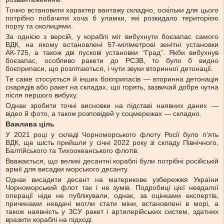
Точно встановити характер вантажу складно, оскільки для цього
потрібно побачити хоча б уламки, які розкидало територією
порту та околицями.
За однією з версій, у кораблі міг вибухнути боєзапас самого
ВДК, на якому встановлені 57-міліметрові зенітні установки
АК-725, а також дві пускові установки “Град”. Якби вибухнув
боєзапас, особливо ракети до РСЗВ, то було б видно
боєприпаси, що розлітаються, і чути звуки вторинної детонації.
Те саме стосується й інших боєприпасів — вторинна детонація
снарядів або ракет на складах, що горять, зазвичай добре чутна
після першого вибуху.
Однак зробити точні висновки на підставі наявних даних —
відео й фото, а також розповідей у соцмережах — складно.
Важлива ціль
У 2021 році у складі Чорноморського флоту Росії було п'ять
ВДК, ще шість прийшли у січні 2022 року зі складу Північного,
Балтійського та Тихоокеанського флотів.
Вважається, що великі десантні кораблі були потрібні російській
армії для висадки морського десанту.
Однак висадити десант на материкове узбережжя України
Чорноморський флот так і не зумів. Подробиці цієї невдалої
операції ніде не публікували, однак, за оцінками експертів,
причинами невдачі могли стати міни, встановлені в морі, а
також наявність у ЗСУ ракет і артилерійських систем, здатних
вразити кораблі на підході.