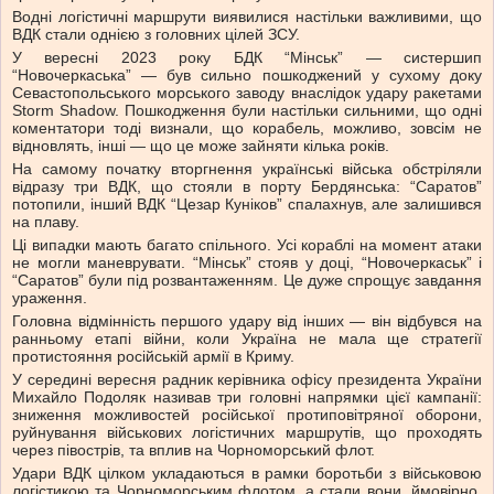
Водні логістичні маршрути виявилися настільки важливими, що
ВДК стали однією з головних цілей ЗСУ.
У вересні 2023 року БДК “Мінськ” — систершип
“Новочеркаська” — був сильно пошкоджений у сухому доку
Севастопольського морського заводу внаслідок удару ракетами
Storm Shadow. Пошкодження були настільки сильними, що одні
коментатори тоді визнали, що корабель, можливо, зовсім не
відновлять, інші — що це може зайняти кілька років.
На самому початку вторгнення українські війська обстріляли
відразу три ВДК, що стояли в порту Бердянська: “Саратов”
потопили, інший ВДК “Цезар Куніков” спалахнув, але залишився
на плаву.
Ці випадки мають багато спільного. Усі кораблі на момент атаки
не могли маневрувати. “Мінськ” стояв у доці, “Новочеркаськ” і
“Саратов” були під розвантаженням. Це дуже спрощує завдання
ураження.
Головна відмінність першого удару від інших — він відбувся на
ранньому етапі війни, коли Україна не мала ще стратегії
протистояння російській армії в Криму.
У середині вересня радник керівника офісу президента України
Михайло Подоляк називав три головні напрямки цієї кампанії:
зниження можливостей російської протиповітряної оборони,
руйнування військових логістичних маршрутів, що проходять
через півострів, та вплив на Чорноморський флот.
Удари ВДК цілком укладаються в рамки боротьби з військовою
логістикою та Чорноморським флотом, а стали вони, ймовірно,