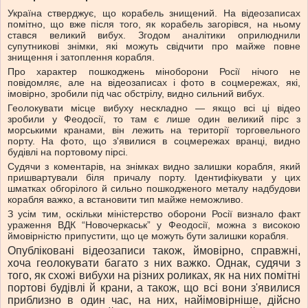
Україна стверджує, що корабель знищений. На відеозаписах
помітно, що вже після того, як корабель загорівся, на ньому
стався великий вибух. Згодом аналітики оприлюднили
супутникові знімки, які можуть свідчити про майже повне
знищення і затоплення корабля.
Про характер пошкоджень міноборони Росії нічого не
повідомляє, але на відеозаписах і фото в соцмережах, які,
імовірно, зробили під час обстрілу, видно сильний вибух.
Геолокувати місце вибуху нескладно — якщо всі ці відео
зробили у Феодосії, то там є лише один великий пірс з
морськими кранами, він лежить на території торговельного
порту. На фото, що з'явилися в соцмережах вранці, видно
будівлі на портовому пірсі.
Судячи з коментарів, на знімках видно залишки корабля, який
пришвартували біля причалу порту. Ідентифікувати у цих
шматках обгорілого й сильно пошкодженого металу надбудови
корабля важко, а встановити тип майже неможливо.
З усім тим, оскільки міністерство оборони Росії визнало факт
ураження ВДК “Новочеркаськ” у Феодосії, можна з високою
ймовірністю припустити, що це можуть бути залишки корабля.
Опубліковані відеозаписи також, ймовірно, справжні,
хоча геолокувати багато з них важко. Однак, судячи з
того, як схожі вибухи на різних роликах, як на них помітні
портові будівлі й крани, а також, що всі вони з'явилися
приблизно в один час, на них, найімовірніше, дійсно