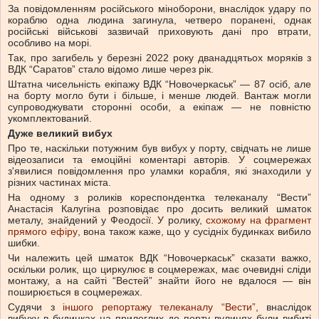
За повідомленням російського міноборони, внаслідок удару по
кораблю одна людина загинула, четверо поранені, однак
російські військові зазвичай приховують дані про втрати,
особливо на морі.
Так, про загибель у березні 2022 року дванадцятьох моряків з
ВДК “Саратов” стало відомо лише через рік.
Штатна чисельність екіпажу ВДК “Новочеркаськ” — 87 осіб, але
на борту могло бути і більше, і менше людей. Вантаж могли
супроводжувати сторонні особи, а екіпаж — не повністю
укомплектований.
Дуже великий вибух
Про те, наскільки потужним був вибух у порту, свідчать не лише
відеозаписи та емоційні коментарі авторів. У соцмережах
з'явилися повідомлення про уламки корабля, які знаходили у
різних частинах міста.
На одному з роликів кореспондентка телеканалу “Вести”
Анастасія Калугіна розповідає про досить великий шматок
металу, знайдений у Феодосії. У ролику,
схожому на фрагмент
прямого ефіру
, вона також каже, що у сусідніх будинках вибило
шибки.
Чи належить цей шматок ВДК “Новочеркаськ” сказати важко,
оскільки ролик, що циркулює в соцмережах, має очевидні сліди
монтажу, а на сайті “Вестей” знайти його не вдалося — він
поширюється в соцмережах.
Судячи з
іншого репортажу телеканалу “Вести”
, внаслідок
вибуху в будинках на прилеглих до порту вулицях були вибиті