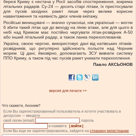
березі Криму є нестача у Росії засобів спостереження, зокрема
літальних радарів. Су-24 — досить старі літаки, їх пристосували
для пусків західних ракет лише через велике корисне
навантаження та наявність двох членів екіпажу.
Російські винищувачі — значно сучасніші, ніж українські — могли
б збити такий літак ще до виходу на лінію атаки, але для цього в
небі над Кримом має постійно чергувати літак-розвідник А-50
або інший літальний радар, а також ланка перехоплювачів.
Україна, своєю чергою, використовує дані від натівських літаків-
розвідників, що регулярно здійснюють польоти над Чорним
морем. Ці дані, ймовірно, допомагають ЗСУ вивчати систему
ППО Криму, а також під час пусків ракет уникати перехоплення.
Павло АКСЬОНОВ
версия для печати >>
Что скажете, Аноним?
Если Вы зарегистрированный пользователь и хотите участвовать в
дискуссии — введите
свой логин (email)
, пароль
и нажмите
| войти |
.
Если Вы еще не зарегистрировались, зайдите на
страницу регистрации
.