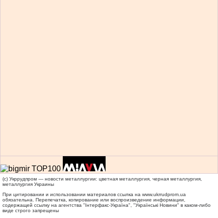
(c) Укррудпром — новости металлургии: цветная металлургия, черная металлургия,
металлургия Украины
При цитировании и использовании материалов ссылка на
www.ukrrudprom.ua
обязательна. Перепечатка, копирование или воспроизведение информации,
содержащей ссылку на агентства "Iнтерфакс-Україна", "Українськi Новини" в каком-либо
виде строго запрещены