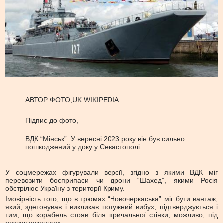
АВТОР ФОТО,UK.WIKIPEDIA
Підпис до фото,
ВДК “Мінськ”. У вересні 2023 року він був сильно
пошкоджений у доку у Севастополі
У соцмережах фігурували версії, згідно з якими ВДК міг
перевозити боєприпаси чи дрони “Шахед”, якими Росія
обстрілює Україну з території Криму.
Імовірність того, що в трюмах “Новочеркаська” міг бути вантаж,
який, здетонував і викликав потужний вибух, підтверджується і
тим, що корабель стояв біля причальної стінки, можливо, під
розвантаженням.