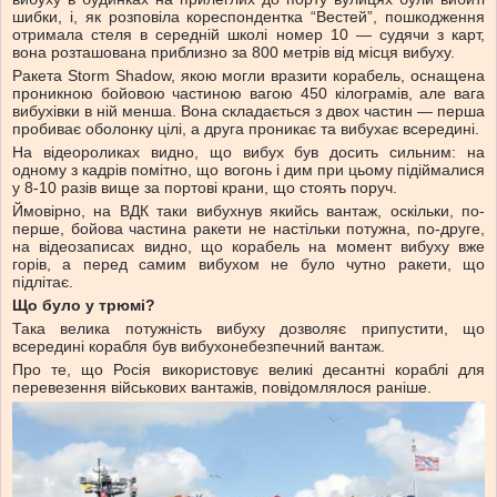
шибки, і, як розповіла кореспондентка “Вестей”, пошкодження
отримала стеля в середній школі номер 10 — судячи з карт,
вона розташована приблизно за 800 метрів від місця вибуху.
Ракета Storm Shadow, якою могли вразити корабель, оснащена
проникною бойовою частиною вагою 450 кілограмів, але вага
вибухівки в ній менша. Вона складається з двох частин — перша
пробиває оболонку цілі, а друга проникає та вибухає всередині.
На відеороликах видно, що вибух був досить сильним: на
одному з кадрів помітно, що вогонь і дим при цьому підіймалися
у 8-10 разів вище за портові крани, що стоять поруч.
Ймовірно, на ВДК таки вибухнув якийсь вантаж, оскільки, по-
перше, бойова частина ракети не настільки потужна, по-друге,
на відеозаписах видно, що корабель на момент вибуху вже
горів, а перед самим вибухом не було чутно ракети, що
підлітає.
Що було у трюмі?
Така велика потужність вибуху дозволяє припустити, що
всередині корабля був вибухонебезпечний вантаж.
Про те, що Росія використовує великі десантні кораблі для
перевезення військових вантажів, повідомлялося раніше.