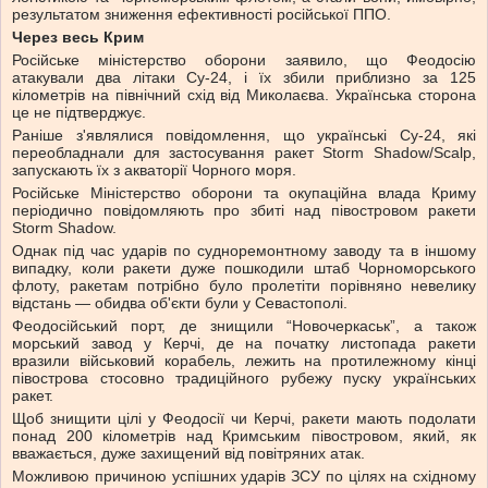
результатом зниження ефективності російської ППО.
Через весь Крим
Російське міністерство оборони заявило, що Феодосію
атакували два літаки Су-24, і їх збили приблизно за 125
кілометрів на північний схід від Миколаєва. Українська сторона
це не підтверджує.
Раніше з'являлися повідомлення, що українські Су-24, які
переобладнали для застосування ракет Storm Shadow/Scalp,
запускають їх з акваторії Чорного моря.
Російське Міністерство оборони та окупаційна влада Криму
періодично повідомляють про збиті над півостровом ракети
Storm Shadow.
Однак під час ударів по судноремонтному заводу та в іншому
випадку, коли ракети дуже пошкодили штаб Чорноморського
флоту, ракетам потрібно було пролетіти порівняно невелику
відстань — обидва об'єкти були у Севастополі.
Феодосійський порт, де знищили “Новочеркаськ”, а також
морський завод у Керчі, де на початку листопада ракети
вразили військовий корабель, лежить на протилежному кінці
півострова стосовно традиційного рубежу пуску українських
ракет.
Щоб знищити цілі у Феодосії чи Керчі, ракети мають подолати
понад 200 кілометрів над Кримським півостровом, який, як
вважається, дуже захищений від повітряних атак.
Можливою причиною успішних ударів ЗСУ по цілях на східному