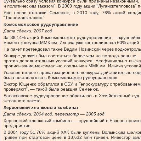
Буквально сразу условия конкурса были признаны незаконными,
и политическим заказом”. В 2009 году акции “Лугансктепловоза”
Уже после отставки Семенюк, в 2010 году, 76% акций холди
“Трансмашхолдинг”.
Комсомольское рудоуправление
Дата сделки: 2007 год
За 38,14% акций Комсомольского рудоуправления — крупнейшег
момент конкурса ММК им. Ильича уже контролировал 60% акций
На пакет претендовал также Вадим Новинский через подконтроль
Конкурс должен был состояться более чем на полгода раньше —
против дополнительных условий конкурса. Неофициально высказ
прописывание максимально лояльных к ММК им. Ильича условий
Условия второго приватизационного конкурса действительно сод
была поставляться с Комсомольского рудоуправления.
Виктор Ющенко обратился в СБУ и Гепрокуратуру с требованием
проверяют”, — такой была реакция Семенюк.
Балаклавское рудоуправление обратилось в Хозяйственный суд 
желанного пакета.
Херсонский хлопковый комбинат
Дата сделки: 2004 год, пересмотр — 2005 год
Херсонский хлопковый комбинат — крупнейший в Европе произво
предприятие.
В 2004 году 51,76% акций ХХК были куплены Волынским шелко
гривен при стартовой цене в 18,632 млн гривен. Инвестор вз