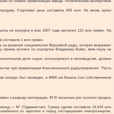
анию по отмене приватизации завода “политическим киллерством
продажу. Стартовая цена составила 400 млн. Их вновь купил
ича на конкурсе в мае 2007 года заплатил 110 млн гривен. На
 составила 1 млн гривен.
сь на решение спецкомиссии Верховной рады, которая возражает
у своему коллеге по соцпартии Владимиру Бойко, взяв паузу на
значительная доля сырья, используемого в производстве, должна
ьства при приватизации Комсомольского рудоуправления. “Пусть
мае конкурс был проведен, и ММК им.Ильича стал собственником
ивел к разрыву кооперации, ФГИ несколько раз пытался продать
мзод — М” (Таджикистан). Сумма сделки составила 18,634 млн
 комбината по зарплате и перед поставщиками электроэнергии,