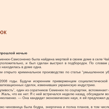
юк
 прошлой ночью
еменюк-Самсоненко была найдена мертвой в своем доме в селе Ч
едположительно, и был сделан выстрел в подбородок. По словам
 находилась в доме одна.
 открыто криминальное производство по статье “умышленное уб
008 годы. Будучи искренним приверженцем социалистической 
иватизационных сделок, изменивших украинскую индустрию.
ивость”, один из соратников Семенюк по соцпартии, вспоминает о
 “ Жаль, что ее нет. Я с ней встречался неделю назад, обсуждали
иколаенко. — Она кандидат экономических наук, я ей предложил д
с-чиновница была бодра, энергична и полна планов, в том числ