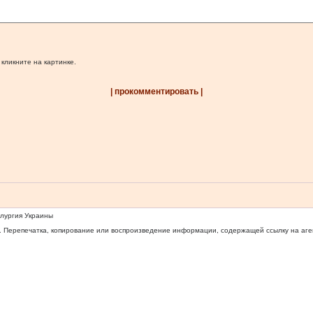
 кликните на картинке.
| прокомментировать |
ллургия Украины
 Перепечатка, копирование или воспроизведение информации, содержащей ссылку на агентс