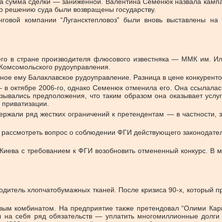
 а сумма сделки — заниженной. Валентина Семенюк назвала камп
 по решению суда были возвращены государству.
нговой компании “Лугансктепловоз” были вновь выставлены на 
о в стране производителя флюсового известняка — ММК им. Иль
 Комсомольского рудоуправления.
ное ему Балаклавское рудоуправление. Разница в цене конкурентов
 в октябре 2006-го, однако Семенюк отменила его. Она ссылала
ывались предположения, что таким образом она оказывает услуг
 приватизации.
ержали ряд жестких ограничений к претендентам — в частности, 
 рассмотреть вопрос о соблюдении ФГИ действующего законодател
Киева с требованием к ФГИ возобновить отмененный конкурс. В 
дитель хлопчатобумажных тканей. После кризиса 90-х, который пр
вым комбинатом. На предприятие также претендовал “Олими Кари
ял на себя ряд обязательств — уплатить многомиллионные долги