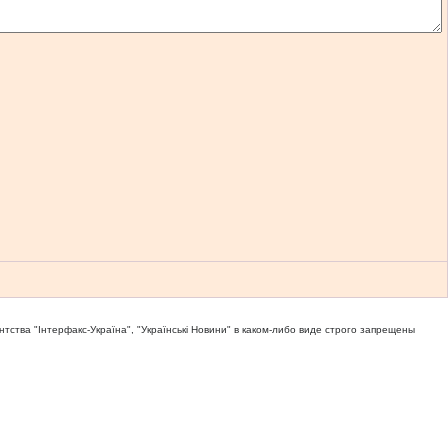
тва "Iнтерфакс-Україна", "Українськi Новини" в каком-либо виде строго запрещены