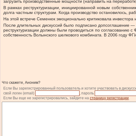
загрузить производственные мощности (направить на переработку
В рамках реструктуризации, инициированной новым собственник
долга частным структурам. Когда производство остановилось, р
На этой встрече Семенюк эмоционально критиковала инвестора и 
После длительных дискуссий было подписано допсоглашение — и
реструктуризации должны были проводиться по согласованию с 
собственность Волынского шелкового комбината. В 2006 году ФГ
Что скажете, Аноним?
Если Вы зарегистрированный пользователь и хотите участвовать в дискусс
свой логин (email)
, пароль
Если Вы еще не зарегистрировались, зайдите на
страницу регистрации
.