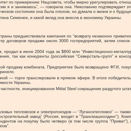
итет по примирению Нацсовета, чтобы мирно урегулировать отноше
им я и занимаюсь”, — говорила она. Николаенко подтверждает эт
ическом состоянии она была плохом, но думала о жизни и о будуще
ина Семенюк, и какой вклад она внесла в экономику Украины.
страны предшествовала кампания по “возврату незаконно привати
р договоров продажи около 3000 госпредприятий, затем список 
 продал в июне 2004 года за $800 млн “Инвестиционно-металлур
ния, так как конкуренты (российская “Северсталь-групп” и кон
нной продажу комбината. Предприятие было возвращено ФГИ, пок
приняло.
ой — торги транслировали в прямом эфире. В итоге победитель —
имости Украины.
частности, инициированное Mittal Steel сокращение раздутого шта
зовых тепловозов и электропоездов — “Лугансктепловоз” — также 
роительный завод” (Россия, входит в “Трансмашхолдинг”). Комп
ендентов на покупку было четверо (в том числе группа “Приват”),
оза”.