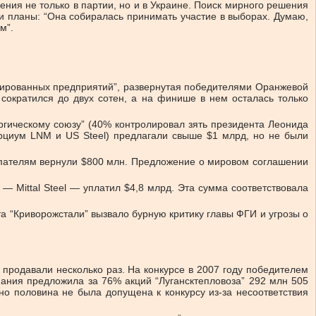
ния не только в партии, но и в Украине. Поиск мирного решения
и планы: “Она собиралась принимать участие в выборах. Думаю,
м”.
зированных предприятий”, развернутая победителями Оранжевой
сократился до двух сотен, а на финише в нем осталась только
гическому союзу” (40% контролировал зять президента Леонида
сорциум LNM и US Steel) предлагали свыше $1 млрд, но не были
упателям вернули $800 млн. Предложение о мировом соглашении
 Mittal Steel — уплатил $4,8 млрд. Эта сумма соответствовала
та “Криворожстали” вызвало бурную критику главы ФГИ и угрозы о
продавали несколько раз. На конкурсе в 2007 году победителем
ания предложила за 76% акций “Лугансктепловоза” 292 млн 505
 но половина не была допущена к конкурсу из-за несоответствия