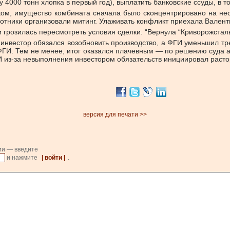
 4000 тонн хлопка в первый год), выплатить банковские ссуды, в 
ом, имущество комбината сначала было сконцентрировано на неск
аботники организовали митинг. Улаживать конфликт приехала Вален
грозилась пересмотреть условия сделки. “Вернула “Криворожсталь”
нвестор обязался возобновить производство, а ФГИ уменьшил тре
ФГИ. Тем не менее, итог оказался плачевным — по решению суда
И из-за невыполнения инвестором обязательств инициировал расто
версия для печати >>
ии — введите
и нажмите
| войти |
.