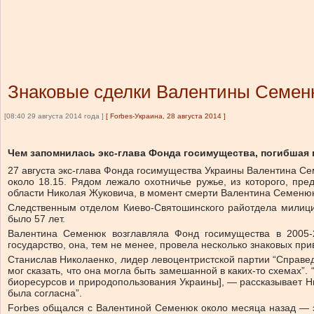
Знаковые сделки Валентины Семен
[08:40 29 августа 2014 года ]
[
Forbes-Украина, 28 августа 2014
]
Чем запомнилась экс-глава Фонда госимущества, погибшая
27 августа экс-глава Фонда госимущества Украины Валентина С
около 18.15. Рядом лежало охотничье ружье, из которого, пр
области Николая Жуковича, в момент смерти Валентина Семенюк
Следственным отделом Киево-Святошинского райотдела милиции
было 57 лет.
Валентина Семенюк возглавляла Фонд госимущества в 2005-2
государство, она, тем не менее, провела несколько знаковых пр
Станислав Николаенко, лидер левоцентристской партии “Справедл
мог сказать, что она могла быть замешанной в каких-то схемах”.
биоресурсов и природопользования Украины], — рассказывает Н
была согласна”.
Forbes общался с Валентиной Семенюк около месяца назад — эк