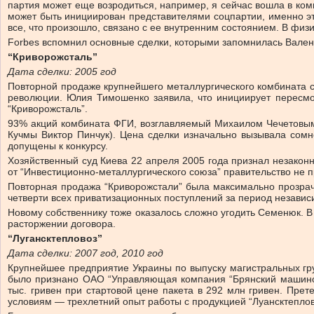
партия может еще возродиться, например, я сейчас вошла в ком
может быть инициирован представителями соцпартии, именно эт
все, что произошло, связано с ее внутренним состоянием. В физ
Forbes вспомнил основные сделки, которыми запомнилась Валент
“Криворожсталь”
Дата сделки: 2005 год
Повторной продаже крупнейшего металлургического комбината 
революции. Юлия Тимошенко заявила, что инициирует пересмот
“Криворожсталь”.
93% акций комбината ФГИ, возглавляемый Михаилом Чечетовым,
Кучмы Виктор Пинчук). Цена сделки изначально вызывала сомне
допущены к конкурсу.
Хозяйственный суд Киева 22 апреля 2005 года признал незако
от “Инвестиционно-металлургического союза” правительство не 
Повторная продажа “Криворожстали” была максимально прозрачн
четверти всех приватизационных поступлений за период независ
Новому собственнику тоже оказалось сложно угодить Семенюк. В 
расторжении договора.
“Лугансктепловоз”
Дата сделки: 2007 год, 2010 год
Крупнейшее предприятие Украины по выпуску магистральных гру
было признано ОАО “Управляющая компания “Брянский машиност
тыс. гривен при стартовой цене пакета в 292 млн гривен. Прет
условиям — трехлетний опыт работы с продукцией “Луансктеплов