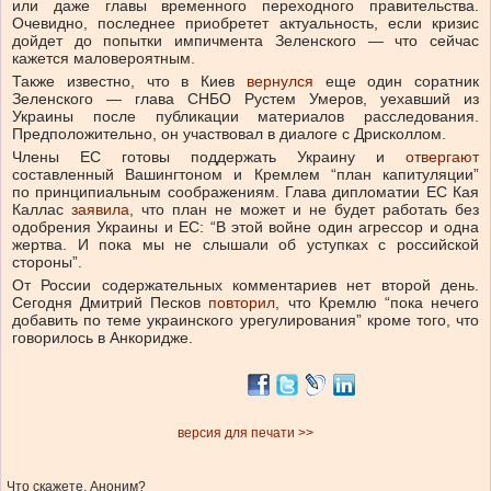
или даже главы временного переходного правительства.
Очевидно, последнее приобретет актуальность, если кризис
дойдет до попытки импичмента Зеленского — что сейчас
кажется маловероятным.
Также известно, что в Киев
вернулся
еще один соратник
Зеленского — глава СНБО Рустем Умеров, уехавший из
Украины после публикации материалов расследования.
Предположительно, он участвовал в диалоге с Дрисколлом.
Члены ЕС готовы поддержать Украину и
отвергают
составленный Вашингтоном и Кремлем “план капитуляции”
по принципиальным соображениям. Глава дипломатии ЕС Кая
Каллас
заявила
, что план не может и не будет работать без
одобрения Украины и ЕС: “В этой войне один агрессор и одна
жертва. И пока мы не слышали об уступках с российской
стороны”.
От России содержательных комментариев нет второй день.
Сегодня Дмитрий Песков
повторил
, что Кремлю “пока нечего
добавить по теме украинского урегулирования” кроме того, что
говорилось в Анкоридже.
версия для печати >>
Что скажете, Аноним?