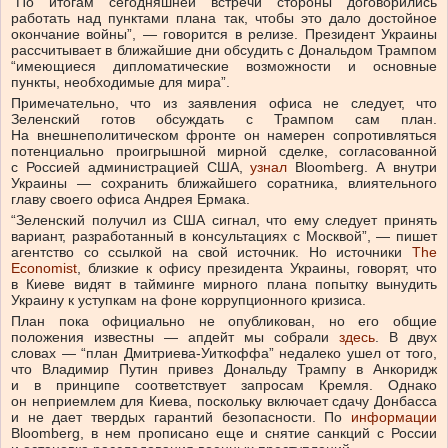
“По итогам сегодняшней встречи стороны договорились
работать над пунктами плана так, чтобы это дало достойное
окончание войны”, — говорится в релизе. Президент Украины
рассчитывает в ближайшие дни обсудить с Дональдом Трампом
“имеющиеся дипломатические возможности и основные
пункты, необходимые для мира”.
Примечательно, что из заявления офиса не следует, что
Зеленский готов обсуждать с Трампом сам план.
На внешнеполитическом фронте он намерен сопротивляться
потенциально проигрышной мирной сделке, согласованной
с Россией администрацией США,
узнал
Bloomberg. А внутри
Украины — сохранить ближайшего соратника, влиятельного
главу своего офиса Андрея Ермака.
“Зеленский получил из США сигнал, что ему следует принять
вариант, разработанный в консультациях с Москвой”, — пишет
агентство со ссылкой на свой источник. Но источники
The
Economist
, близкие к офису президента Украины, говорят, что
в Киеве видят в тайминге мирного плана попытку вынудить
Украину к уступкам на фоне коррупционного кризиса.
План пока официально не опубликован, но его общие
положения известны — апдейт мы собрали
здесь
. В двух
словах — “план Дмитриева-Уиткоффа” недалеко ушел от того,
что Владимир Путин привез Дональду Трампу в Анкоридж
и в принципе соответствует запросам Кремля. Однако
он неприемлем для Киева, поскольку включает сдачу Донбасса
и не дает твердых гарантий безопасности. По
информации
Bloomberg, в нем прописано еще и снятие санкций с России