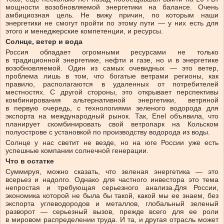
мощности возобновляемой энергетики на балансе. Очень
амбициозная цель. Не вижу причин, по которым наши
энергетики не смогут пройти по этому пути — у них есть для
этого и менеджерские компетенции, и ресурсы.
Солнце, ветер и вода
Россия обладает огромными ресурсами не только
в традиционной энергетике, нефти и газе, но и в энергетике
возобновляемой. Один из самых очевидных — это ветер,
проблема лишь в том, что богатые ветрами регионы, как
правило, располагаются в удаленных от потребителей
местностях. С другой стороны, это открывает перспективы
комбинирования альтернативной энергетики, ветряной
в первую очередь, с технологиями зеленого водорода для
экспорта на международный рынок. Так, Enel объявила, что
планирует скомбинировать свой ветропарк на Кольском
полуострове с установкой по производству водорода из воды.
Солнце у нас светит не везде, но на юге России уже есть
успешные компании солнечной генерации.
Что в остатке
Суммируя, можно сказать, что зеленая энергетика — это
всерьез и надолго. Однако для частного инвестора это тема
непростая и требующая серьезного анализа.Для России,
экономика которой не была бы такой, какой мы ее знаем, без
экспорта углеводородов и металлов, глобальный зеленый
разворот — серьезный вызов, прежде всего для ее роли
в мировом распределении труда. И та, и другая отрасль может