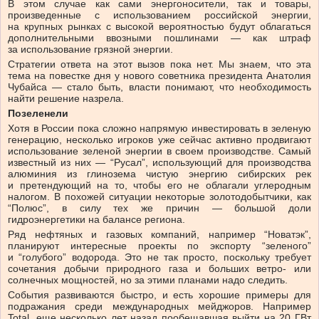
В этом случае как сами энергоносители, так и товары,
произведенные с использованием российской энергии,
на крупных рынках с высокой вероятностью будут облагаться
дополнительными ввозными пошлинами — как штраф
за использование грязной энергии.
Стратегии ответа на этот вызов пока нет. Мы знаем, что эта
тема на повестке дня у нового советника президента Анатолия
Чубайса — стало быть, власти понимают, что необходимость
найти решение назрела.
Позеленели
Хотя в России пока сложно напрямую инвестировать в зеленую
генерацию, несколько игроков уже сейчас активно продвигают
использование зеленой энергии в своем производстве. Самый
известный из них — “Русал”, использующий для производства
алюминия из глинозема чистую энергию сибирских рек
и претендующий на то, чтобы его не облагали углеродным
налогом. В похожей ситуации некоторые золотодобытчики, как
“Полюс”, в силу тех же причин — большой доли
гидроэнергетики на балансе региона.
Ряд нефтяных и газовых компаний, например “Новатэк”,
планируют интересные проекты по экспорту “зеленого”
и “голубого” водорода. Это не так просто, поскольку требует
сочетания добычи природного газа и больших ветро- или
солнечных мощностей, но за этими планами надо следить.
События развиваются быстро, и есть хорошие примеры для
подражания среди международных мейджоров. Например
Total, еще несколько лет назад пообещавшая выйти на 20 ГВт