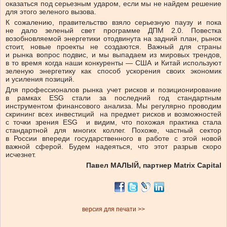
оказаться под серьезным ударом, если мы не найдем решение
для этого зеленого вызова.
К сожалению, правительство взяло серьезную паузу и пока
не дало зеленый свет программе ДПМ 2.0. Повестка
возобновляемой энергетики отодвинута на задний план, рынок
стоит, новые проекты не создаются. Важный для страны
и рынка вопрос подвис, и мы выпадаем из мировых трендов,
в то время когда наши конкуренты — США и Китай используют
зеленую энергетику как способ ускорения своих экономик
и усиления позиций.
Для профессионалов рынка учет рисков и позиционирование
в рамках ESG стали за последний год стандартным
инструментом финансового анализа. Мы регулярно проводим
скрининг всех инвестиций на предмет рисков и возможностей
с точки зрения ESG и видим, что похожая практика стала
стандартной для многих коллег. Похоже, частный сектор
в России впереди государственного в работе с этой новой
важной сферой. Будем надеяться, что этот разрыв скоро
исчезнет.
Павел МАЛЫЙ, партнер Matrix Capital
версия для печати >>