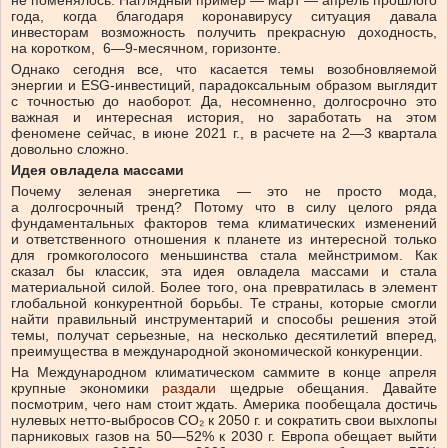
не поменялось. Наглядный пример — март — апрель прошлого
года, когда благодаря коронавирусу ситуация давала
инвесторам возможность получить прекрасную доходность,
на коротком, 6—9-месячном, горизонте.
Однако сегодня все, что касается темы возобновляемой
энергии и ESG-инвестиций, парадоксальным образом выглядит
с точностью до наоборот. Да, несомненно, долгосрочно это
важная и интересная история, но заработать на этом
феномене сейчас, в июне 2021 г., в расчете на 2—3 квартала
довольно сложно.
Идея овладела массами
Почему зеленая энергетика — это не просто мода,
а долгосрочный тренд? Потому что в силу целого ряда
фундаментальных факторов тема климатических изменений
и ответственного отношения к планете из интересной только
для громкоголосого меньшинства стала мейнстримом. Как
сказал бы классик, эта идея овладела массами и стала
материальной силой. Более того, она превратилась в элемент
глобальной конкурентной борьбы. Те страны, которые смогли
найти правильный инструментарий и способы решения этой
темы, получат серьезные, на несколько десятилетий вперед,
преимущества в международной экономической конкуренции.
На Международном климатическом саммите в конце апреля
крупные экономики
раздали
щедрые обещания. Давайте
посмотрим, чего нам стоит ждать. Америка пообещала достичь
нулевых нетто-выбросов
CO₂
к 2050 г. и сократить свои выхлопы
парниковых газов на 50—52% к 2030 г. Европа обещает выйти