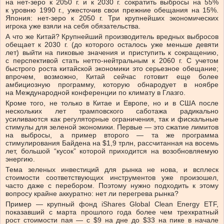
на нет-зеро к 2050 г. и к 2030 г. сократить выбросы на 55%
к уровню 1990 г., ужесточив свои прежние обещания на 15%.
Япония: нет-зеро к 2050 г. Три крупнейших экономических
игрока уже взяли на себя обязательства.
А что же Китай? Крупнейший производитель вредных выбросов
обещает к 2030 г. (до которого осталось уже меньше девяти
лет) выйти на пиковые значения и приступить к сокращению,
с перспективой стать нетто-нейтральным к 2060 г. С учетом
быстрого роста китайской экономики это серьезное обещание;
впрочем, возможно, Китай сейчас готовит еще более
амбициозную программу, которую обнародует в ноябре
на Международной конференции по климату в Глазго.
Кроме того, не только в Китае и Европе, но и в США после
нескольких лет трамповского саботажа радикально
усиливаются как регуляторные ограничения, так и фискальные
стимулы для зеленой экономики. Первые — это сжатие лимитов
на выбросы, а пример второго — та же программа
стимулирования Байдена на $1,9 трлн, рассчитанная на восемь
лет, большой “кусок” которой приходится на возобновляемую
энергию.
Тема зеленых инвестиций для рынка не нова, и всплеск
стоимости соответствующих инструментов уже произошел,
часто даже с перебором. Поэтому нужно подходить к этому
вопросу крайне аккуратно: нет ли перегрева рынка?
Пример — крупный фонд iShares Global Clean Energy ETF,
показавший с марта прошлого года более чем трехкратный
рост стоимости пая — с $9 на дне до $33 на пике в начале