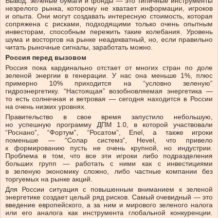
Вывод: зеленые бумаги и фонды — это типичные инструменты
незрелого рынка, которому не хватает информации, игроков
и опыта. Они могут создавать интересную стоимость, которая
сопряжена с рисками, подходящими только очень опытным
инвесторам, способным пережить такие колебания. Уровень
шума и восторгов на рынке неадекватный, но, если правильно
читать рыночные сигналы, заработать можно.
Россия перед вызовом
Россия пока кардинально отстает от многих стран по доле
зеленой энергии в генерации. У нас она меньше 1%, плюс
примерно 10% приходится на “условно зеленую”
гидроэнергетику. “Настоящая” возобновляемая энергетика —
то есть солнечная и ветровая — сегодня находится в России
на очень низких уровнях.
Правительство в свое время запустило небольшую,
но успешную программу ДПМ 1.0, в которой участвовали
“Роснано”, “Фортум”, “Росатом”, Enel, а также игроки
поменьше — “Солар системз”, Hevel, что привело
к формированию пусть не очень крупной, но индустрии.
Проблема в том, что все эти игроки либо подразделения
больших групп — работать с ними как с инвестициями
в зеленую экономику сложно, либо частные компании без
торгуемых на рынке акций.
Для России ситуация с повышенным вниманием к зеленой
энергетике создает целый ряд рисков. Самый очевидный — это
введение европейского, а за ним и мирового зеленого налога
или его аналога как инструмента глобальной конкуренции.