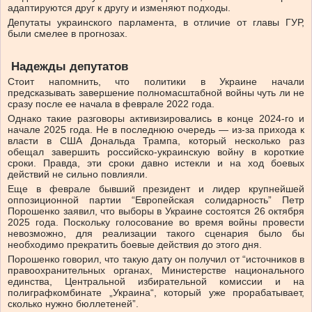
адаптируются друг к другу и изменяют подходы.
Депутаты украинского парламента, в отличие от главы ГУР,
были смелее в прогнозах.
Надежды депутатов
Стоит напомнить, что политики в Украине начали
предсказывать завершение полномасштабной войны чуть ли не
сразу после ее начала в феврале 2022 года.
Однако такие разговоры активизировались в конце 2024-го и
начале 2025 года. Не в последнюю очередь — из-за прихода к
власти в США Дональда Трампа, который несколько раз
обещал завершить российско-украинскую войну в короткие
сроки. Правда, эти сроки давно истекли и на ход боевых
действий не сильно повлияли.
Еще в феврале бывший президент и лидер крупнейшей
оппозиционной партии “Европейская солидарность” Петр
Порошенко заявил, что выборы в Украине состоятся 26 октября
2025 года. Поскольку голосование во время войны провести
невозможно, для реализации такого сценария было бы
необходимо прекратить боевые действия до этого дня.
Порошенко говорил, что такую дату он получил от “источников в
правоохранительных органах, Министерстве национального
единства, Центральной избирательной комиссии и на
полиграфкомбинате „Украина“, который уже прорабатывает,
сколько нужно бюллетеней”.