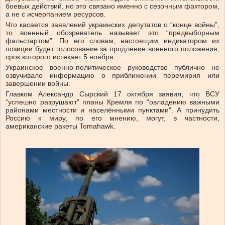
боевых действий, но это связано именно с сезонным фактором,
а не с исчерпанием ресурсов.
Что касается заявлений украинских депутатов о “конце войны”,
то военный обозреватель называет это “предвыборным
фальстартом”. По его словам, настоящим индикатором их
позиции будет голосование за продление военного положения,
срок которого истекает 5 ноября.
Украинское военно-политическое руководство публично не
озвучивало информацию о приближении перемирия или
завершении войны.
Главком Александр Сырский 17 октября заявил, что ВСУ
“успешно разрушают” планы Кремля по “овладению важными
районами местности и населёнными пунктами”. А принудить
Россию к миру, по его мнению, могут, в частности,
американские ракеты Tomahawk.