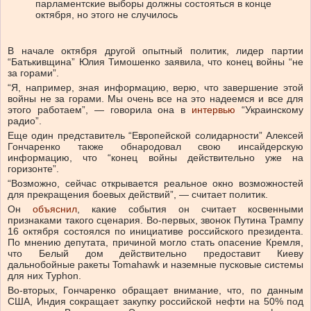
парламентские выборы должны состояться в конце
октября, но этого не случилось
В начале октября другой опытный политик, лидер партии
“Батькивщина” Юлия Тимошенко заявила, что конец войны “не
за горами”.
“Я, например, зная информацию, верю, что завершение этой
войны не за горами. Мы очень все на это надеемся и все для
этого работаем”, — говорила она в
интервью
“Украинскому
радио”.
Еще один представитель “Европейской солидарности” Алексей
Гончаренко также обнародовал свою инсайдерскую
информацию, что “конец войны действительно уже на
горизонте”.
“Возможно, сейчас открывается реальное окно возможностей
для прекращения боевых действий”, — считает политик.
Он
объяснил
, какие события он считает косвенными
признаками такого сценария. Во-первых, звонок Путина Трампу
16 октября состоялся по инициативе российского президента.
По мнению депутата, причиной могло стать опасение Кремля,
что Белый дом действительно предоставит Киеву
дальнобойные ракеты Tomahawk и наземные пусковые системы
для них Typhon.
Во-вторых, Гончаренко обращает внимание, что, по данным
США, Индия сокращает закупку российской нефти на 50% под