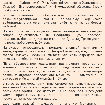
называет “буферными”. Речь идет об участках в Харьковской,
Сумской, Днепропетровской и Николаевской областях (части
Кинбурнской косы).
Военные аналитики и обозреватели, отслеживающие ход
российско-украинской войны, по-разному оценивают,
действительно ли есть признаки приближения конца боевых
действий.
Но они соглашаются в одном: сейчас на первый план выходит
вопрос, действительно ли Владимир Путин способен
остановить боевые действия и готов ли Дональд Трамп давить
на него, чтобы этого добиться.
Например, руководитель программ внешней политики и
международной безопасности Центра Разумкова, подполковник
запаса Алексей Мельник считает, что есть определенные
признаки приближения к этому моменту.
“Есть обоснованное ощущение наступления переломного
момента. То есть это не просто ощущение на каком-то
персональном уровне, а есть определённые индикаторы
приближающегося переломного момента”, — отметил он в
разговоре с Украинской службы Би-би-си.
В качестве примера таких “индикаторов” он привел несколько
заявлений Трампа в последние месяцы, которые касались силы
российской армии и ее достижений на поле боя. Президент
США говорил о “бумажном тигре”, то есть о слабости России,
несмотря на показное могущество.
Еще один важный индикатор, по мнению Мельника, —