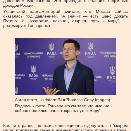
давлением Вашингтона. Это приводит к падению нефтяных
доходов России.
Украинский парламентарий считает, что Москва сейчас
оказалась под давлением. “А значит — есть шанс дожать
Путина. И, возможно, наконец открыть путь к миру”, —
резюмирует Гончаренко.
Автор фото,
Ukrinform/NurPhoto via Getty Images)
Подпись к фото,
Гончаренко считает, что именно
сейчас появился шанс “открыть путь к миру”
Как ни странно, но тезис оппозиционных депутатов о “скором
мире” подхватили также и члены провластной фракции в Раде.