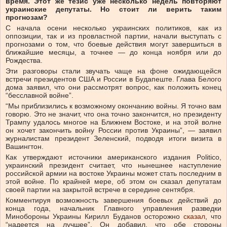
время. Этот же тезис уже несколько недель повторяют
украинские депутаты. Но стоит ли верить таким
прогнозам?
С начала осени несколько украинских политиков, как из
оппозиции, так и из провластной партии, начали выступать с
прогнозами о том, что боевые действия могут завершиться в
ближайшие месяцы, а точнее — до конца ноября или до
Рождества.
Эти разговоры стали звучать чаще на фоне ожидающейся
встречи президентов США и России в Будапеште. Глава Белого
дома заявил, что они рассмотрят вопрос, как положить конец
“бесславной войне”.
“Мы приблизились к возможному окончанию войны. Я точно вам
говорю. Это не значит, что она точно закончится, но президенту
Трампу удалось многое на Ближнем Востоке, и на этой волне
он хочет закончить войну России против Украины”, — заявил
журналистам президент Зеленский, подводя итоги визита в
Вашингтон.
Как утверждают источники американского издания Politico,
украинский президент считает, что нынешнее наступление
российской армии на востоке Украины может стать последним в
этой войне. По крайней мере, об этом он сказал депутатам
своей партии на закрытой встрече в середине сентября.
Комментируя возможность завершения боевых действий до
конца года, начальник Главного управления разведки
Минобороны Украины Кирилл Буданов осторожно
сказал
, что
“надеется на лучшее”. Он добавил, что обе стороны