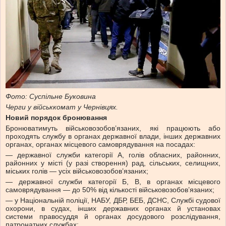
Фото: Суспільне Буковина
Черги у військкомат у Чернівцях.
Новий порядок бронювання
Бронюватимуть військовозобов’язаних, які працюють або
проходять службу в органах державної влади, інших державних
органах, органах місцевого самоврядування на посадах:
— державної служби категорії А, голів обласних, районних,
районних у місті (у разі створення) рад, сільських, селищних,
міських голів — усіх військовозобов’язаних;
— державної служби категорії Б, В, в органах місцевого
самоврядування — до 50% від кількості військовозобов’язаних;
— у Національній поліції, НАБУ, ДБР, БЕБ, ДСНС, Службі судової
охорони, в судах, інших державних органах й установах
системи правосуддя й органах досудового розслідування,
патронатних службах;