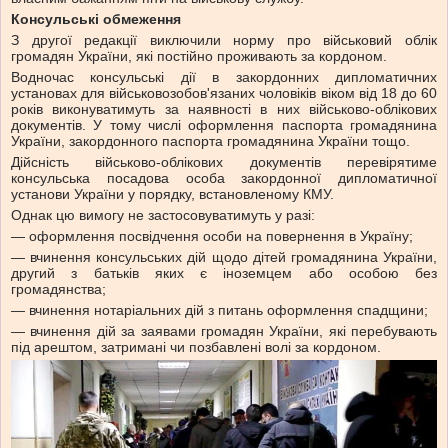
Консульські обмеження
З другої редакції виключили норму про військовий облік
громадян України, які постійно проживають за кордоном.
Водночас консульські дії в закордонних дипломатичних
установах для військовозобов'язаних чоловіків віком від 18 до 60
років виконуватимуть за наявності в них військово-облікових
документів. У тому числі оформлення паспорта громадянина
України, закордонного паспорта громадянина України тощо.
Дійсність військово-облікових документів перевірятиме
консульська посадова особа закордонної дипломатичної
установи України у порядку, встановленому КМУ.
Однак цю вимогу не застосовуватимуть у разі:
— оформлення посвідчення особи на повернення в Україну;
— вчинення консульських дій щодо дітей громадянина України,
другий з батьків яких є іноземцем або особою без
громадянства;
— вчинення нотаріальних дій з питань оформлення спадщини;
— вчинення дій за заявами громадян України, які перебувають
під арештом, затримані чи позбавлені волі за кордоном.