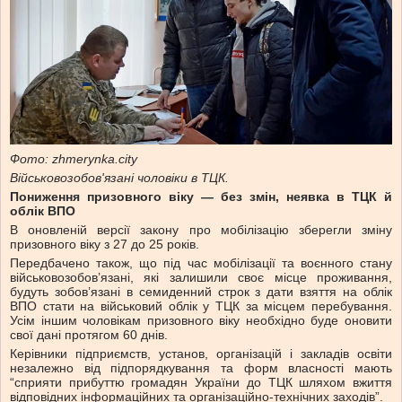
Фото: zhmerynka.city
Військовозобов'язані чоловіки в ТЦК.
Пониження призовного віку — без змін, неявка в ТЦК й
облік ВПО
В оновленій версії закону про мобілізацію зберегли зміну
призовного віку з 27 до 25 років.
Передбачено також, що під час мобілізації та воєнного стану
військовозобов’язані, які залишили своє місце проживання,
будуть зобов’язані в семиденний строк з дати взяття на облік
ВПО стати на військовий облік у ТЦК за місцем перебування.
Усім іншим чоловікам призовного віку необхідно буде оновити
свої дані протягом 60 днів.
Керівники підприємств, установ, організацій і закладів освіти
незалежно від підпорядкування та форм власності мають
“сприяти прибуттю громадян України до ТЦК шляхом вжиття
відповідних інформаційних та організаційно-технічних заходів”.