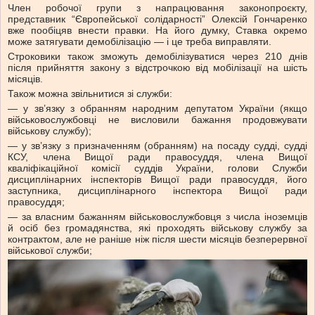
Член робочої групи з напрацювання законопроєкту,
представник “Європейської солідарності” Олексій Гончаренко
вже пообіцяв внести правки. На його думку, Ставка окремо
може затягувати демобілізацію — і це треба виправляти.
Строковики також зможуть демобілізуватися через 210 днів
після прийняття закону з відстрочкою від мобілізації на шість
місяців.
Також можна звільнитися зі служби:
— у зв’язку з обранням народним депутатом України (якщо
військовослужбовці не висловили бажання продовжувати
військову службу);
— у зв’язку з призначенням (обранням) на посаду судді, судді
КСУ, члена Вищої ради правосуддя, члена Вищої
кваліфікаційної комісії суддів України, голови Служби
дисциплінарних інспекторів Вищої ради правосуддя, його
заступника, дисциплінарного інспектора Вищої ради
правосуддя;
— за власним бажанням військовослужбовця з числа іноземців
й осіб без громадянства, які проходять військову службу за
контрактом, але не раніше ніж після шести місяців безперервної
військової служби;