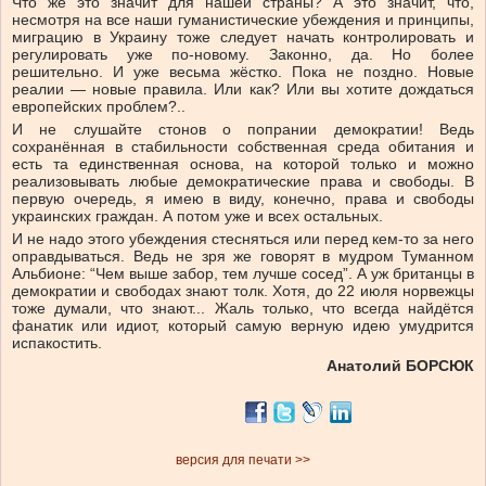
Что же это значит для нашей страны? А это значит, что,
несмотря на все наши гуманистические убеждения и принципы,
миграцию в Украину тоже следует начать контролировать и
регулировать уже по-новому. Законно, да. Но более
решительно. И уже весьма жёстко. Пока не поздно. Новые
реалии — новые правила. Или как? Или вы хотите дождаться
европейских проблем?..
И не слушайте стонов о попрании демократии! Ведь
сохранённая в стабильности собственная среда обитания и
есть та единственная основа, на которой только и можно
реализовывать любые демократические права и свободы. В
первую очередь, я имею в виду, конечно, права и свободы
украинских граждан. А потом уже и всех остальных.
И не надо этого убеждения стесняться или перед кем-то за него
оправдываться. Ведь не зря же говорят в мудром Туманном
Альбионе: “Чем выше забор, тем лучше сосед”. А уж британцы в
демократии и свободах знают толк. Хотя, до 22 июля норвежцы
тоже думали, что знают... Жаль только, что всегда найдётся
фанатик или идиот, который самую верную идею умудрится
испакостить.
Анатолий БОРСЮК
версия для печати >>