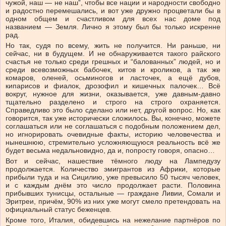
чужой, наш — не наш”, чтобы все нации и народности свободно
и радостно перемешались, и вот уже дружно процветали бы в
одном общем и счастливом для всех нас доме под
названием — Земля. Лично я этому был бы только искренне
рад.
Но так, судя по всему, жить не получится. Ни раньше, ни
сейчас, ни в будущем. И не обнаруживается такого райского
счастья не только среди грешных и “балованных” людей, но и
среди всевозможных бабочек, китов и кроликов, а так же
комаров, оленей, осьминогов и ласточек, а ещё дубов,
кипарисов и фиалок, дрозофил и кишечных палочек… Всё
вокруг, нужное для жизни, оказывается, уже давным-давно
тщательно разделено и строго на строго охраняется.
Справедливо это было сделано или нет, другой вопрос. Но, как
говорится, так уже исторически сложилось. Вы, конечно, можете
соглашаться или не соглашаться с подобным положением дел,
но игнорировать очевидные факты, историю человечества и
нынешнюю, стремительно усложняющуюся реальность всё же
будет весьма недальновидно, да и, попросту говоря, опасно…
Вот и сейчас, нашествие тёмного люду на Лампедузу
продолжается. Количество эмигрантов из Африки, которые
прибыли туда и на Сицилию, уже превысило 50 тысяч человек,
и с каждым днём это число продолжает расти. Половина
прибывших тунисцы, остальные — граждане Ливии, Сомали и
Эритреи, причём, 90% из них уже могут смело претендовать на
официальный статус беженцев.
Кроме того, Италия, обидевшись на нежелание партнёров по