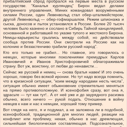
прибалтийский сброд пробрался на первые места в русском
государстве. “Каналья курляндец” Бирон ведал делами
внутреннего управления, Миних командовал вооружёнными
силами России, один Левенвольд стал обер-шталмейстером,
другой Левенвольд — обер-гофмаршалом. Режим шпионажа и
сыска, доносов и пыток установился в России. Более 20 тысяч
человек было казнено и сослано в Сибирь Тайной канцелярией,
основанной и работавшей по указке тупого и жестокого Бирона.
Немцы-карьеристы грызлись между собой, но действовали
сообща против России. Они смотрели на Россию как на
колонию и беззастенчиво грабили русский народ”.
Кто его только не грабил... Но главное, это говорилось о
немцах, которые многими поколениями премудрых Карлов
Ивановичей и Иванов Христофоровичей облагораживали
страну. Вот уж, воистину, от любви до ненависти…
Сейчас же русский и немец — снова братья навек! И это очень
хорошо, говорю без всякой иронии. Но тут надо всегда помнить,
что в кризисной ситуации, “коим между народами несть числа”,
ситуация обычно имеет обыкновение стремительно меняться
на прямо противоположную. И ксенофобия сразу, вот она я,
здрасьте — тут как тут!.. А от неё уже и до заурядного расизма
обычно, всего ничего — рукой подать. Отношение в войну
немцев к нам и нас к немцам, хороший тому пример.
Вот глядя на него, я и подумал, а не заложена ли в подобной,
ксенофобской, традиционной для многих людей, реакции на
конфликт или проблему, некая, обычно в нас дремлющая,
сильнейшая биологическая составляющая. Подсознательное,