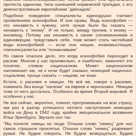
протеста одиночки, типа нынешней норвежской трагедии, с его
демонстративным европейским “джихадом”.
Подобное поведение специалисты единодушно считают
проявлением ксенофобии. И они правы. Ведь ксенофобия —
это ненависть к чужому, хотя лучше было бы сказать —
ненависть к “иному”. И не только, между прочим, к иному —
иноземцу. Потому как ненависть к своим соплеменникам и
единоверцам, представьте себе, тоже может стать чистейшей
воды ксенофобией — если они нищие, инакомыслящие,
гомосексуалисты или “понаехавшие”.
Но самое опасное дело, это когда ксенофобия переходит в
расизм. Многие у нас произвольно, и ошибочно, заменяют это
понятие, словом национализм. Может национализм
напоминает им, не к ночи будет сказано, немецкий национал-
социализм, проще сказать — нацизм, не знаю.
Кстати, о расизме и немцах. Не всё же, говоря о расизме,
поминать без конца “наскоки” на евреев и чернокожих. Немцам
тоже от него досталось. Особенно во время Второй мировой. И
особенно у нас.
Не все сейчас, вероятно, помнят, прогремевшее на всю страну,
как раз в разгар успешного летнего наступления немецких
войск на Дону в 1942 году, крайне эмоциональное воззвание
Ильи Эренбурга. Звучало оно так:
“Мы поняли: немцы не люди. Отныне слово “немец” для нас
самое страшное проклятье. Отныне слово “немец” разряжает
ружьё. Не будем говорить. Не будем возмущаться. Будем