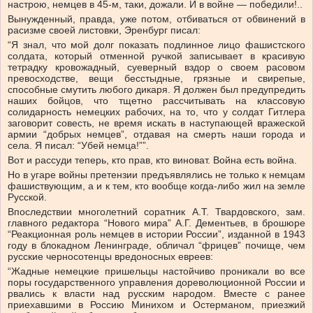
настрою, немцев в 45-м, таки, дожали. И в войне — победили!..
Вынужденный, правда, уже потом, отбиваться от обвинений в
расизме своей листовки, Эренбург писал:
“Я знал, что мой долг показать подлинное лицо фашистского
солдата, который отменной ручкой записывает в красивую
тетрадку кровожадный, суеверный вздор о своем расовом
превосходстве, вещи бесстыдные, грязные и свирепые,
способные смутить любого дикаря. Я должен был предупредить
наших бойцов, что тщетно рассчитывать на классовую
солидарность немецких рабочих, на то, что у солдат Гитлера
заговорит совесть, не время искать в наступающей вражеской
армии “добрых немцев”, отдавая на смерть наши города и
села. Я писал: “Убей немца!””.
Вот и рассуди теперь, кто прав, кто виноват. Война есть война.
Но в угаре войны претензии предъявлялись не только к немцам
фашиствующим, а и к тем, кто вообще когда-либо жил на земле
Русской.
Впоследствии многолетний соратник А.Т. Твардовского, зам.
главного редактора “Нового мира” А.Г. Дементьев, в брошюре
“Реакционная роль немцев в истории России”, изданной в 1943
году в блокадном Ленинграде, обличал “фрицев” почище, чем
русские черносотенцы вредоносных евреев:
“Жадные немецкие пришельцы настойчиво проникали во все
поры государственного управления дореволюционной России и
рвались к власти над русским народом. Вместе с ранее
приехавшими в Россию Минихом и Остерманом, приезжий