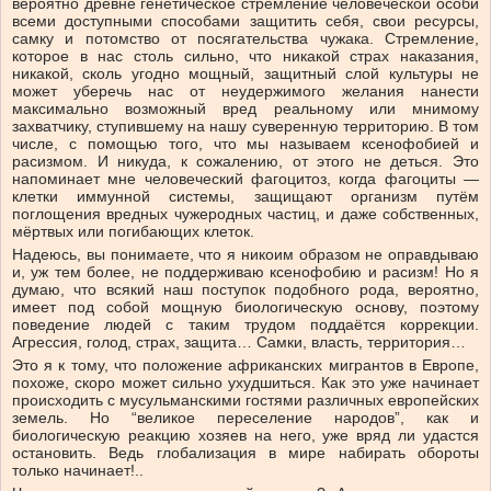
вероятно древне генетическое стремление человеческой особи
всеми доступными способами защитить себя, свои ресурсы,
самку и потомство от посягательства чужака. Стремление,
которое в нас столь сильно, что никакой страх наказания,
никакой, сколь угодно мощный, защитный слой культуры не
может уберечь нас от неудержимого желания нанести
максимально возможный вред реальному или мнимому
захватчику, ступившему на нашу суверенную территорию. В том
числе, с помощью того, что мы называем ксенофобией и
расизмом. И никуда, к сожалению, от этого не деться. Это
напоминает мне человеческий фагоцитоз, когда фагоциты —
клетки иммунной системы, защищают организм путём
поглощения вредных чужеродных частиц, и даже собственных,
мёртвых или погибающих клеток.
Надеюсь, вы понимаете, что я никоим образом не оправдываю
и, уж тем более, не поддерживаю ксенофобию и расизм! Но я
думаю, что всякий наш поступок подобного рода, вероятно,
имеет под собой мощную биологическую основу, поэтому
поведение людей с таким трудом поддаётся коррекции.
Агрессия, голод, страх, защита… Самки, власть, территория…
Это я к тому, что положение африканских мигрантов в Европе,
похоже, скоро может сильно ухудшиться. Как это уже начинает
происходить с мусульманскими гостями различных европейских
земель. Но “великое переселение народов”, как и
биологическую реакцию хозяев на него, уже вряд ли удастся
остановить. Ведь глобализация в мире набирать обороты
только начинает!..