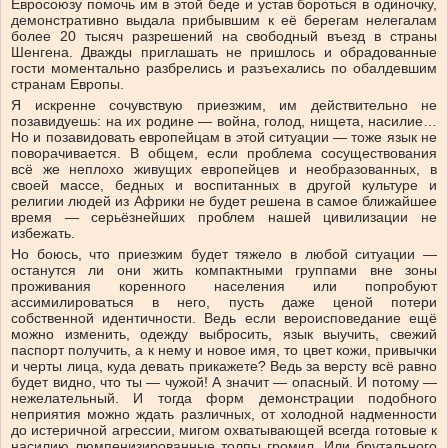
Евросоюзу помочь им в этой беде и устав бороться в одиночку,
демонстративно выдала прибывшим к её берегам нелегалам
более 20 тысяч разрешений на свободный въезд в страны
Шенгена. Дважды приглашать не пришлось и обрадованные
гости моментально разбрелись и разъехались по обалдевшим
странам Европы.
Я искренне сочувствую приезжим, им действительно не
позавидуешь: на их родине — война, голод, нищета, насилие…
Но и позавидовать европейцам в этой ситуации — тоже язык не
поворачивается. В общем, если проблема сосуществования
всё же неплохо живущих европейцев и необразованных, в
своей массе, бедных и воспитанных в другой культуре и
религии людей из Африки не будет решена в самое ближайшее
время — серьёзнейших проблем нашей цивилизации не
избежать.
Но боюсь, что приезжим будет тяжело в любой ситуации —
останутся ли они жить компактными группами вне зоны
проживания коренного населения или попробуют
ассимилироваться в него, пусть даже ценой потери
собственной идентичности. Ведь если вероисповедание ещё
можно изменить, одежду выбросить, язык выучить, свежий
паспорт получить, а к нему и новое имя, то цвет кожи, привычки
и черты лица, куда девать прикажете? Ведь за версту всё равно
будет видно, что ты — чужой! А значит — опасный. И потому —
нежелательный. И тогда форм демонстрации подобного
неприятия можно ждать различных, от холодной надменности
до истеричной агрессии, мигом охватывающей всегда готовые к
насилию люмпенизированные толпы громил. Или брутального