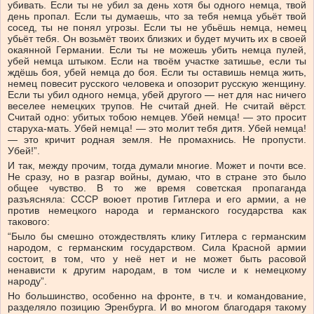
убивать. Если ты не убил за день хотя бы одного немца, твой
день пропал. Если ты думаешь, что за тебя немца убьёт твой
сосед, ты не понял угрозы. Если ты не убьёшь немца, немец
убьёт тебя. Он возьмёт твоих близких и будет мучить их в своей
окаянной Германии. Если ты не можешь убить немца пулей,
убей немца штыком. Если на твоём участке затишье, если ты
ждёшь боя, убей немца до боя. Если ты оставишь немца жить,
немец повесит русского человека и опозорит русскую женщину.
Если ты убил одного немца, убей другого — нет для нас ничего
веселее немецких трупов. Не считай дней. Не считай вёрст.
Считай одно: убитых тобою немцев. Убей немца! — это просит
старуха-мать. Убей немца! — это молит тебя дитя. Убей немца!
— это кричит родная земля. Не промахнись. Не пропусти.
Убей!”.
И так, между прочим, тогда думали многие. Может и почти все.
Не сразу, но в разгар войны, думаю, что в стране это было
общее чувство. В то же время советская пропаганда
разъясняла: СССР воюет против Гитлера и его армии, а не
против немецкого народа и германского государства как
такового:
“Было бы смешно отождествлять клику Гитлера с германским
народом, с германским государством. Сила Красной армии
состоит, в том, что у неё нет и не может быть расовой
ненависти к другим народам, в том числе и к немецкому
народу”.
Но большинство, особенно на фронте, в т.ч. и командование,
разделяло позицию Эренбурга. И во многом благодаря такому