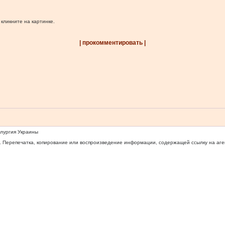
 кликните на картинке.
| прокомментировать |
ллургия Украины
 Перепечатка, копирование или воспроизведение информации, содержащей ссылку на агентс