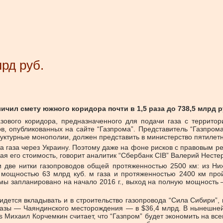
рд руб.
ичил смету южного коридора почти в 1,5 раза до 738,5 млрд 
зового коридора, предназначенного для подачи газа с территор
в, опубликованных на сайте “Газпрома”. Представитель “Газпром
руктурные монополии, должен представить в министерство пятилет
 газа через Украину. Поэтому даже на фоне рисков с правовым р
ая его стоимость, говорит аналитик “Сбербанк CIB” Валерий Несте
 две нитки газопроводов общей протяженностью 2500 км: из Ниж
д мощностью 63 млрд куб. м газа и протяженностью 2400 км про
ы запланировано на начало 2016 г., выход на полную мощность —
идется вкладывать и в строительство газопровода “Сила Сибири”, 
 базы — Чаяндинского месторождения — в $36,4 млрд. В нынешней
s Михаил Корчемкин считает, что “Газпром” будет экономить на вс