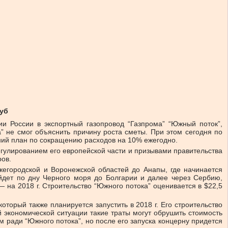
руб
ии России в экспортный газопровод “Газпрома” “Южный поток”,
а” не смог объяснить причину роста сметы. При этом сегодня по
ний план по сокращению расходов на 10% ежегодно.
егулированием его европейской части и призывами правительства
ров.
егородской и Воронежской областей до Анапы, где начинается
йдет по дну Черного моря до Болгарии и далее через Сербию,
 на 2018 г. Строительство “Южного потока” оценивается в $22,5
который также планируется запустить в 2018 г. Его строительство
 экономической ситуации такие траты могут обрушить стоимость
ем ради “Южного потока”, но после его запуска концерну придется