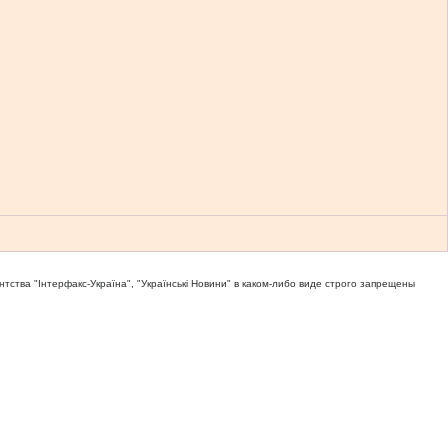
тва "Iнтерфакс-Україна", "Українськi Новини" в каком-либо виде строго запрещены