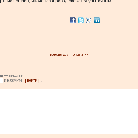
ортных пошлин, иначе газопровод окажется убыточным.
версия для печати >>
ии — введите
и нажмите
| войти |
.