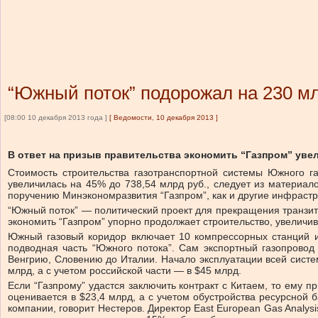
“Южный поток” подорожал на 230 мл
[08:00 10 декабря 2013 года ]
[
Ведомости, 10 декабря 2013
]
В ответ на призыв правительства экономить “Газпром” увел
Стоимость строительства газотранспортной системы Южного га
увеличилась на 45% до 738,54 млрд руб., следует из материало
поручению Минэкономразвития “Газпром”, как и другие инфраст
“Южный поток” — политический проект для прекращения транзита
экономить “Газпром” упорно продолжает строительство, увеличив
Южный газовый коридор включает 10 компрессорных станций и
подводная часть “Южного потока”. Сам экспортный газопрово
Венгрию, Словению до Италии. Начало эксплуатации всей систем
млрд, а с учетом российской части — в $45 млрд.
Если “Газпрому” удастся заключить контракт с Китаем, то ему пр
оценивается в $23,4 млрд, а с учетом обустройства ресурсной
компании, говорит Нестеров. Директор East European Gas Analysi