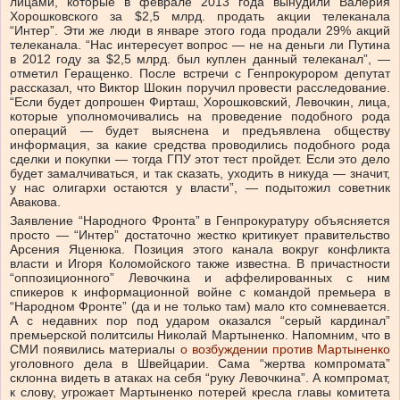
лицами, которые в феврале 2013 года вынудили Валерия
Хорошковского за $2,5 млрд. продать акции телеканала
“Интер”. Эти же люди в январе этого года продали 29% акций
телеканала. “Нас интересует вопрос — не на деньги ли Путина
в 2012 году за $2,5 млрд. был куплен данный телеканал”, —
отметил Геращенко. После встречи с Генпрокурором депутат
рассказал, что Виктор Шокин поручил провести расследование.
“Если будет допрошен Фирташ, Хорошковский, Левочкин, лица,
которые уполномочивались на проведение подобного рода
операций — будет выяснена и предъявлена обществу
информация, за какие средства проводились подобного рода
сделки и покупки — тогда ГПУ этот тест пройдет. Если это дело
будет замалчиваться, и так сказать, уходить в никуда — значит,
у нас олигархи остаются у власти”, — подытожил советник
Авакова.
Заявление “Народного Фронта” в Генпрокуратуру объясняется
просто — “Интер” достаточно жестко критикует правительство
Арсения Яценюка. Позиция этого канала вокруг конфликта
власти и Игоря Коломойского также известна. В причастности
“оппозиционного” Левочкина и аффелированных с ним
спикеров к информационной войне с командой премьера в
“Народном Фронте” (да и не только там) мало кто сомневается.
А с недавних пор под ударом оказался “серый кардинал”
премьерской политсилы Николай Мартыненко. Напомним, что в
СМИ появились материалы
о возбуждении против Мартыненко
уголовного дела в Швейцарии. Сама “жертва компромата”
склонна видеть в атаках на себя “руку Левочкина”. А компромат,
к слову, угрожает Мартыненко потерей кресла главы комитета