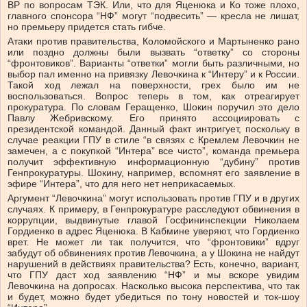
ВР по вопросам ТЭК. Или, что для Яценюка и Ко тоже плохо,
главного спонсора “НФ” могут “подвесить” — кресла не лишат,
но премьеру придется стать гибче.
Атаки против правительства, Коломойского и Мартыненко рано
или поздно должны были вызвать “ответку” со стороны
“фронтовиков”. Варианты “ответки” могли быть различными, но
выбор пал именно на привязку Левочкина к “Интеру” и к России.
Такой ход лежал на поверхности, грех было им не
воспользоваться. Вопрос теперь в том, как отреагирует
прокуратура. По словам Геращенко, Шокин поручил это дело
Павлу Жебривскому. Его принято ассоциировать с
президентской командой. Данный факт интригует, поскольку в
случае реакции ГПУ в стиле “в связях с Кремлем Левочкин не
замечен, а с покупкой “Интера” все чисто”, команда премьера
получит эффективную информационную “дубину” против
Генпрокуратуры. Шокину, например, вспомнят его заявление в
эфире “Интера”, что для него нет неприкасаемых.
Аргумент “Левочкина” могут использовать против ГПУ и в других
случаях. К примеру, в Генпрокуратуре расследуют обвинения в
коррупции, выдвинутые главой Госфининспекции Николаем
Гордиенко в адрес Яценюка. В Кабмине уверяют, что Гордиенко
врет. Не может ли так получится, что “фронтовики” вдруг
забудут об обвинениях против Левочкина, а у Шокина не найдут
нарушений в действиях правительства? Есть, конечно, вариант,
что ГПУ даст ход заявлению “НФ” и мы вскоре увидим
Левочкина на допросах. Насколько высока перспектива, что так
и будет, можно будет убедиться по тону новостей и ток-шоу