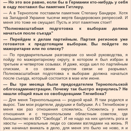
— Но это все равно, если бы в Германии кто-нибудь у себя
в саду поставил бы памятник Гитлеру.
— А в Тернополе поставили памятник Степану Бандере. Хотя
на Западной Украине тысячи жертв бандеровских репрессий. И
меня это тоже не смущает. Пусть и этот памятник стоит!
“П
олномасштабная подготовка к выборам должна
начаться после съезда”
— Перейдем к делам партийным. Партия регионов уже
готовится к предстоящим выборам. Вы пойдете по
мажоритарке или по списку?
— По предварительным разговорам со мной руководства, я
пойду по мажоритарному округу, в котором я был избран в
третьем и четвертом созывах. И даже, когда шел по партийным
спискам, я со своим округом связи не разрывал.
Полномасштабная подготовка к выборам должна начаться
после съезда, который состоится в мае или июне.
— Вы три месяца были председателем Тернопольской
облгосадминистрации. Почему так быстро вернулись? Не
нашли общий язык со свободовцами Тягнибока?
— Для меня Тернопольщина — родной край. Я там родился и
вырос. Там мои родители, дедушки и бабушки. А с Тягнибоком у
меня как раз отношения сложились. Сложились у меня
отношения и с тернопольским областным советом, где
большинство из ВО “Свобода”. И не надо на них цеплять рога и
хвосты — нормальные люди со своими взглядами на жизнь. Я
уже начинал вникать в дело, для меня это было не ново, я и