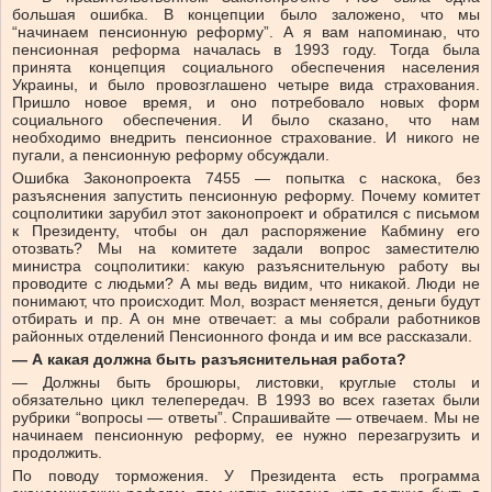
большая ошибка. В концепции было заложено, что мы
“начинаем пенсионную реформу”. А я вам напоминаю, что
пенсионная реформа началась в 1993 году. Тогда была
принята концепция социального обеспечения населения
Украины, и было провозглашено четыре вида страхования.
Пришло новое время, и оно потребовало новых форм
социального обеспечения. И было сказано, что нам
необходимо внедрить пенсионное страхование. И никого не
пугали, а пенсионную реформу обсуждали.
Ошибка Законопроекта 7455 — попытка с наскока, без
разъяснения запустить пенсионную реформу. Почему комитет
соцполитики зарубил этот законопроект и обратился с письмом
к Президенту, чтобы он дал распоряжение Кабмину его
отозвать? Мы на комитете задали вопрос заместителю
министра соцполитики: какую разъяснительную работу вы
проводите с людьми? А мы ведь видим, что никакой. Люди не
понимают, что происходит. Мол, возраст меняется, деньги будут
отбирать и пр. А он мне отвечает: а мы собрали работников
районных отделений Пенсионного фонда и им все рассказали.
— А какая должна быть разъяснительная работа?
— Должны быть брошюры, листовки, круглые столы и
обязательно цикл телепередач. В 1993 во всех газетах были
рубрики “вопросы — ответы”. Спрашивайте — отвечаем. Мы не
начинаем пенсионную реформу, ее нужно перезагрузить и
продолжить.
По поводу торможения. У Президента есть программа