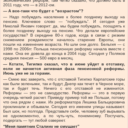
экономических реформ, там четко сказано, что должно быть в
2011 году, что — в 2012-ом.
— А все-таки что будет с “возрастом”?
— Надо побуждать население к более позднему выходу на
пенсию. Ключевое слово — “побуждать”. И сегодня уже
Николай Янович говорит: да, мы будем побуждать, поощрять к
более позднему выходу на пенсию. Что делали европейские
государства? В середине 80-х годов, когда в связи с резким
снижением рождаемости началось старение Европы, они
пошли на изменение возраста. Но шли они долго. Бельгия — с
1998 по 2006гг. Польша пенсионную реформу начала вместе с
нами. Она ее довела до конца в 2004 году. Сегодня у Поляков
средняя пенсия — 500 евро в месяц.
— Кстати, Тигипко сказал, что в июне уйдет в отставку,
если не начнется активная фаза пенсионной реформы.
Июнь уже не за горами.
— Смею вас заверить, что с отставкой Тигипко Карпатские горы
как были зелеными, так и будут, Днепр как течет в Черное море,
так и будет течь. Ничего с его отставкой не изменится.
Реформы — это не самодурство. Реформы — это в первую
очередь четкий расчет. Приведу пример той же Польши, потому
что она рядом с нами. Их реформатора Лешика Бальцеровича
проклинали и обзывали. Сегодня его именем улицы называют.
Был шок, но полгода. Представьте себе, человеку зуб вырывать
не одномоментно, а по чуть-чуть, понемножку. Постучать,
подергать — тут любой озвереет.
“
Меня памятник Сталину не смущает”