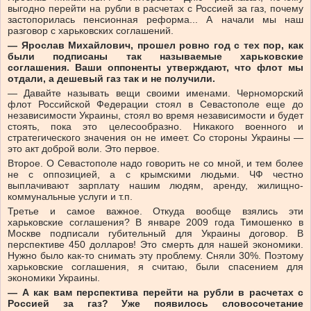
выгодно перейти на рубли в расчетах с Россией за газ, почему
застопорилась пенсионная реформа... А начали мы наш
разговор с харьковских соглашений.
— Ярослав Михайлович, прошел ровно год с тех пор, как
были подписаны так называемые харьковские
соглашения. Ваши оппоненты утверждают, что флот мы
отдали, а дешевый газ так и не получили.
— Давайте называть вещи своими именами. Черноморский
флот Российской Федерации стоял в Севастополе еще до
независимости Украины, стоял во время независимости и будет
стоять, пока это целесообразно. Никакого военного и
стратегического значения он не имеет. Со стороны Украины —
это акт доброй воли. Это первое.
Второе. О Севастополе надо говорить не со мной, и тем более
не с оппозицией, а с крымскими людьми. ЧФ честно
выплачивают зарплату нашим людям, аренду, жилищно-
коммунальные услуги и т.п.
Третье и самое важное. Откуда вообще взялись эти
харьковские соглашения? В январе 2009 года Тимошенко в
Москве подписали губительный для Украины договор. В
перспективе 450 долларов! Это смерть для нашей экономики.
Нужно было как-то снимать эту проблему. Сняли 30%. Поэтому
харьковские соглашения, я считаю, были спасением для
экономики Украины.
— А как вам перспектива перейти на рубли в расчетах с
Россией за газ? Уже появилось словосочетание