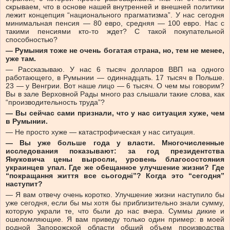
скрываем, что в основе нашей внутренней и внешней политики
лежит концепция “национального прагматизма”. У нас сегодня
минимальная пенсия — 80 евро, средняя — 100 евро. Нас с
такими пенсиями кто-то ждет? С такой покупательной
способностью?
— Румыния тоже не очень богатая страна, но, тем не менее,
уже там.
— Рассказываю. У нас 6 тысяч долларов ВВП на одного
работающего, в Румынии — одиннадцать. 17 тысяч в Польше.
23 — у Венгрии. Вот наше лицо — 6 тысяч. О чем мы говорим?
Вы в зале Верховной Рады много раз слышали такие слова, как
“производительность труда”?
— Вы сейчас сами признали, что у нас ситуация хуже, чем
в Румынии.
— Не просто хуже — катастрофическая у нас ситуация.
— Вы уже больше года у власти. Многочисленные
исследования показывают: за год президентства
Януковича цены выросли, уровень благосостояния
украинцев упал. Где же обещанное улучшение жизни? Где
“покращання життя все сьогодні”? Когда это “сегодня”
наступит?
— Я вам отвечу очень коротко. Улучшение жизни наступило бы
уже сегодня, если бы мы хотя бы приблизительно знали сумму,
которую украли те, что были до нас вчера. Суммы дикие и
ошеломляющие. Я вам приведу только один пример: в моей
родной Запорожской области общий объем производства