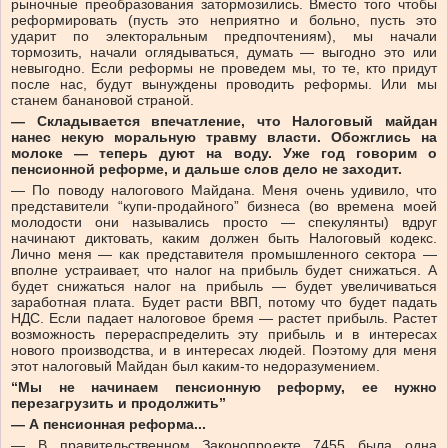
рыночные преобразования затормозились. Вместо того чтобы
реформировать (пусть это неприятно и больно, пусть это
ударит по электоральным предпочтениям), мы начали
тормозить, начали оглядываться, думать — выгодно это или
невыгодно. Если реформы не проведем мы, то те, кто придут
после нас, будут вынуждены проводить реформы. Или мы
станем банановой страной.
— Складывается впечатление, что Налоговый майдан
нанес некую моральную травму власти. Обожглись на
молоке — теперь дуют на воду. Уже год говорим о
пенсионной реформе, и дальше слов дело не заходит.
— По поводу налогового Майдана. Меня очень удивило, что
представители “купи-продайного” бизнеса (во времена моей
молодости они назывались просто — спекулянты) вдруг
начинают диктовать, каким должен быть Налоговый кодекс.
Лично меня — как представителя промышленного сектора —
вполне устраивает, что налог на прибыль будет снижаться. А
будет снижаться налог на прибыль — будет увеличиваться
заработная плата. Будет расти ВВП, потому что будет падать
НДС. Если падает налоговое бремя — растет прибыль. Растет
возможность перераспределить эту прибыль и в интересах
нового производства, и в интересах людей. Поэтому для меня
этот налоговый Майдан был каким-то недоразумением.
“
Мы не начинаем пенсионную реформу, ее нужно
перезагрузить и продолжить”
— А пенсионная реформа...
— В правительственном Законопроекте 7455 была одна