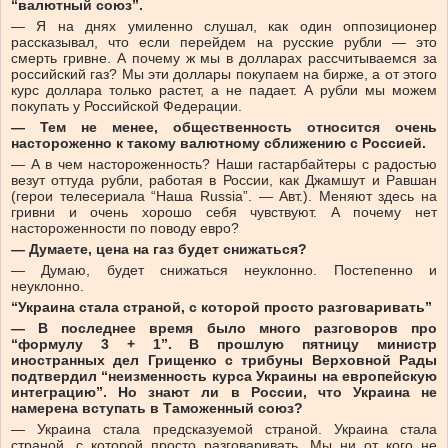
“валютный союз”.
— Я на днях умиленно слушал, как один оппозиционер
рассказывал, что если перейдем на русские рубли — это
смерть гривне. А почему ж мы в долларах рассчитываемся за
российский газ? Мы эти доллары покупаем на бирже, а от этого
курс доллара только растет, а не падает. А рубли мы можем
покупать у Российской Федерации.
— Тем не менее, общественность относится очень
настороженно к такому валютному сближению с Россией.
— А в чем настороженность? Наши гастарбайтеры с радостью
везут оттуда рубли, работая в России, как Джамшут и Равшан
(герои телесериала “Наша Russia”. — Авт.). Меняют здесь на
гривни и очень хорошо себя чувствуют. А почему нет
настороженности по поводу евро?
— Думаете, цена на газ будет снижаться?
— Думаю, будет снижаться неуклонно. Постепенно и
неуклонно.
“У
краина стала страной, с которой просто разговаривать”
— В последнее время было много разговоров про
“формулу 3 + 1”. В прошлую пятницу министр
иностранных дел Грищенко с трибуны Верховной Рады
подтвердил “неизменность курса Украины на европейскую
интеграцию”. Но знают ли в России, что Украина не
намерена вступать в Таможенный союз?
— Украина стала предсказуемой страной. Украина стала
страной, с которой просто разговаривать. Мы ни от кого не