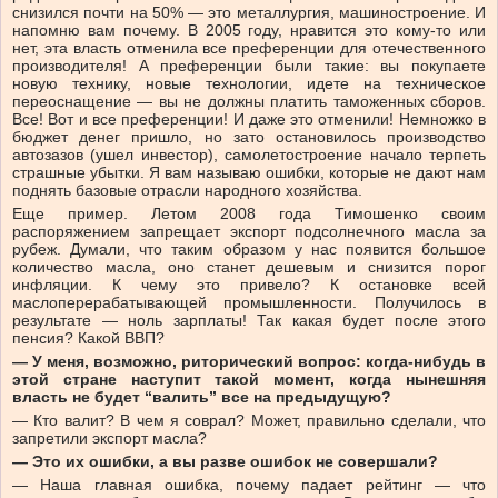
снизился почти на 50% — это металлургия, машиностроение. И
напомню вам почему. В 2005 году, нравится это кому-то или
нет, эта власть отменила все преференции для отечественного
производителя! А преференции были такие: вы покупаете
новую технику, новые технологии, идете на техническое
переоснащение — вы не должны платить таможенных сборов.
Все! Вот и все преференции! И даже это отменили! Немножко в
бюджет денег пришло, но зато остановилось производство
автозазов (ушел инвестор), самолетостроение начало терпеть
страшные убытки. Я вам называю ошибки, которые не дают нам
поднять базовые отрасли народного хозяйства.
Еще пример. Летом 2008 года Тимошенко своим
распоряжением запрещает экспорт подсолнечного масла за
рубеж. Думали, что таким образом у нас появится большое
количество масла, оно станет дешевым и снизится порог
инфляции. К чему это привело? К остановке всей
маслоперерабатывающей промышленности. Получилось в
результате — ноль зарплаты! Так какая будет после этого
пенсия? Какой ВВП?
— У меня, возможно, риторический вопрос: когда-нибудь в
этой стране наступит такой момент, когда нынешняя
власть не будет “валить” все на предыдущую?
— Кто валит? В чем я соврал? Может, правильно сделали, что
запретили экспорт масла?
— Это их ошибки, а вы разве ошибок не совершали?
— Наша главная ошибка, почему падает рейтинг — что