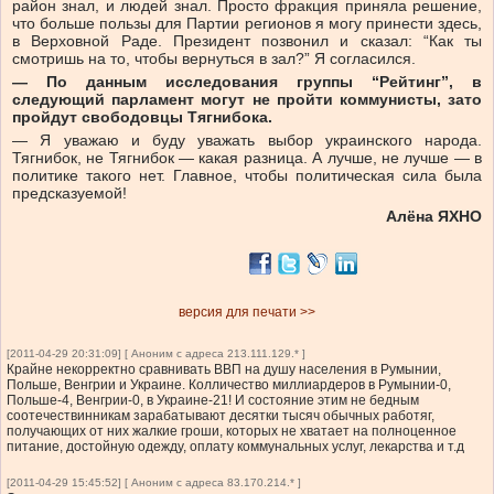
район знал, и людей знал. Просто фракция приняла решение,
что больше пользы для Партии регионов я могу принести здесь,
в Верховной Раде. Президент позвонил и сказал: “Как ты
смотришь на то, чтобы вернуться в зал?” Я согласился.
— По данным исследования группы “Рейтинг”, в
следующий парламент могут не пройти коммунисты, зато
пройдут свободовцы Тягнибока.
— Я уважаю и буду уважать выбор украинского народа.
Тягнибок, не Тягнибок — какая разница. А лучше, не лучше — в
политике такого нет. Главное, чтобы политическая сила была
предсказуемой!
Алёна ЯХНО
версия для печати >>
[2011-04-29 20:31:09] [ Аноним с адреса 213.111.129.* ]
Крайне некорректно сравнивать ВВП на душу населения в Румынии,
Польше, Венгрии и Украине. Колличество миллиардеров в Румынии-0,
Польше-4, Венгрии-0, в Украине-21! И состояние этим не бедным
соотечествинникам зарабатывают десятки тысяч обычных работяг,
получающих от них жалкие гроши, которых не хватает на полноценное
питание, достойную одежду, оплату коммунальных услуг, лекарства и т.д
[2011-04-29 15:45:52] [ Аноним с адреса 83.170.214.* ]