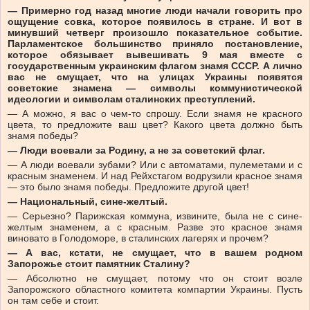
— Примерно год назад многие люди начали говорить про
ощущение совка, которое появилось в стране. И вот в
минувший четверг произошло показательное событие.
Парламентское большинство приняло постановление,
которое обязывает вывешивать 9 мая вместе с
государственным украинским флагом знамя СССР. А лично
вас не смущает, что на улицах Украины появятся
советские знамена — символы коммунистической
идеологии и символам сталинских преступлений.
— А можно, я вас о чем-то спрошу. Если знамя не красного
цвета, то предложите ваш цвет? Какого цвета должно быть
знамя победы?
— Люди воевали за Родину, а не за советский флаг.
— А люди воевали зубами? Или с автоматами, пулеметами и с
красным знаменем. И над Рейхстагом водрузили красное знамя
— это было знамя победы. Предложите другой цвет!
— Национальный, сине-желтый.
— Серьезно? Парижская коммуна, извините, была не с сине-
желтым знаменем, а с красным. Разве это красное знамя
виновато в Голодоморе, в сталинских лагерях и прочем?
— А вас, кстати, не смущает, что в вашем родном
Запорожье стоит памятник Сталину?
— Абсолютно не смущает, потому что он стоит возле
Запорожского областного комитета компартии Украины. Пусть
он там себе и стоит.