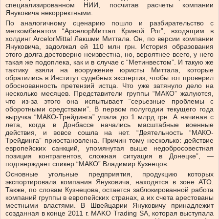
специализированном НИИ, посчитав расчеты компании
Януковича некор­рект­ными.
По аналогичному сценарию пошло и разбирательство с
меткомбинатом “АрселорМиттал Кривой Рог”, входящим в
холдинг Arce­lor­Mittal Лакшми Миттала. Он, по версии компании
Януковича, за­должал ей 110 млн грн. История образования
этого долга достоверно неизвестна, но, вероятнее всего, у него
такая же подоплека, как и в случае с “Метинвестом”. И такую же
тактику взяли на вооружение юристы Миттала, которые
обратились в Институт судебных экспертиз, чтобы тот проверил
обоснованность претензий истца. Что уже затянуло дело на
несколько месяцев. Представители группы “МАКО” жалуются,
что из-за этого она испытывает “серьезные проблемы с
оборотными средствами”. В первом полугодии текущего года
выручка “МАКО-Трейдинга” упала до 1 млрд грн. А начиная с
лета, когда в Донбассе начались масштабные военные
действия, и вовсе сошла на нет. “Деятельность “МАКО-
Трейдинга” приостановлена. Причин тому несколько: действие
европейских санкций, упомянутая выше недобросовестная
позиция контрагентов, сложная ситуация в Донецке”, —
подтверждает спикер “МАКО” Вла­димир Кузнецов.
Основные угольные предприятия, продукцию которых
экспортировала компания Януковича, находятся в зоне АТО.
Также, по словам Кузнецова, остается заблокированной работа
компаний группы в европейских странах, а их счета арестованы
местными властями. В Швейцарии Януковичу принадлежит
созданная в конце 2011 г. MAKO Trading SA, которая выступала