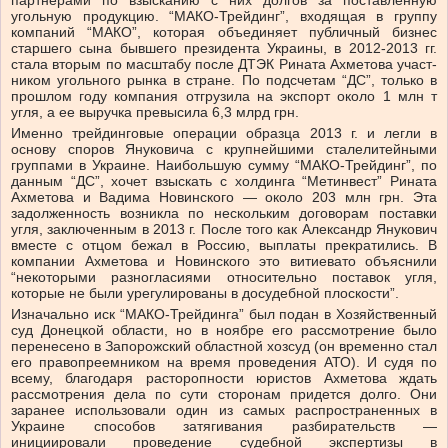
партнерами по взысканию с них долгов за поставленную
угольную продукцию. “МАКО-Трей­динг”, входящая в группу
компаний “МАКО”, которая объединяет пуб­личный бизнес
старшего сына бывшего президента Украины, в 2012-2013 гг.
стала вторым по масштабу после ДТЭК Рината Ахметова участ­­
ником угольного рынка в стране. По подсчетам “ДС”, только в
прошлом году компания отгрузила на экспорт около 1 млн т
угля, а ее выручка превысила 6,3 млрд грн.
Именно трейдинговые операции образца 2013 г. и легли в
основу споров Януковича с крупнейшими сталелитейными
группами в Украине. Наибольшую сумму “МАКО-Трейдинг”, по
данным “ДС”, хочет взыскать с холдинга “Метинвест” Рината
Ахметова и Вадима Новинского — около 203 млн грн. Эта
задолженность возникла по нескольким договорам поставки
угля, заключенным в 2013 г. После того как Александр Янукович
вместе с отцом бежал в Россию, выплаты прекратились. В
компании Ахметова и Новинского это витиевато объяснили
“некоторыми разногласиями относительно поставок угля,
которые не были урегулированы в досудебной плоскости”.
Изначально иск “МАКО-Трей­дин­га” был подан в Хозяйственный
суд Донецкой области, но в ноябре его рассмотрение было
перенесено в Запорожский областной хозсуд (он временно стал
его правопреемником на время проведения АТО). И судя по
всему, благодаря расторопности юристов Ахметова ждать
рассмотрения дела по сути сторонам придется долго. Они
заранее ис­пользовали один из самых распространенных в
Украине способов затягивания разбирательств —
инициировали проведение судебной экспертизы в