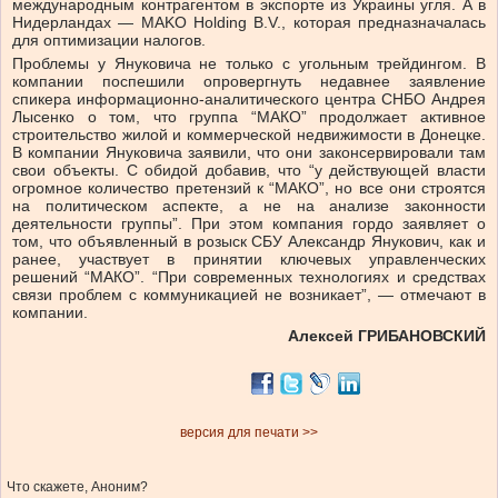
международным контрагентом в экспорте из Украины угля. А в
Нидерландах — MAKO Holding B.V., которая предназначалась
для оптимизации налогов.
Проблемы у Януковича не только с угольным трейдингом. В
компании поспешили опровергнуть недавнее заявление
спикера информационно-аналитического центра СНБО Андрея
Лысенко о том, что груп­па “МАКО” продолжает ак­­тивное
строительство жилой и коммерческой недвижимости в До­нецке.
В компании Януковича заявили, что они законсервировали там
свои объекты. С обидой добавив, что “у действующей власти
огромное количество претензий к “МАКО”, но все они строятся
на политическом аспекте, а не на анализе законности
деятельности группы”. При этом компания гордо заявляет о
том, что объявленный в розыск СБУ Александр Янукович, как и
ранее, участвует в принятии ключевых управленческих
решений “МАКО”. “При современных технологиях и средствах
связи проблем с коммуникацией не возникает”, — отмечают в
компании.
Алексей ГРИБАНОВСКИЙ
версия для печати >>
Что скажете, Аноним?