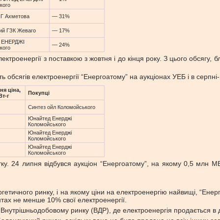
кого
Г Ахметова
— 31%
ий ГЗК Жеваго
— 17%
 ЕНЕРДЖІ
— 24%
кого
троенергії з поставкою з жовтня і до кінця року. З цього обсягу, 
 обсягів електроенергії “Енергоатому” на аукціонах УЕБ і в серпні-
ня ціна,
Покупці
Вт-г
Синтез ойл Коломойського
Юнайтед Енерджі
Коломойського
Юнайтед Енерджі
Коломойського
Юнайтед Енерджі
Коломойського
ку. 24 липня відбувся аукціон “Енергоатому”, на якому 0,5 млн М
етичного ринку, і на якому ціни на електроенергію найвищі, “Енер
тах не менше 10% свої електроенергії.
 Внутрішньодобовому ринку (ВДР), де електроенергія продається в