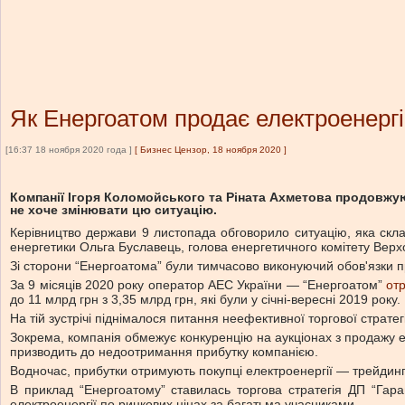
Як Енергоатом продає електроенерг
[16:37 18 ноября 2020 года ]
[
Бизнес Цензор, 18 ноября 2020
]
Компанії Ігоря Коломойського та Ріната Ахметова продовжую
не хоче змінювати цю ситуацію.
Керівництво держави 9 листопада обговорило ситуацію, яка скл
енергетики Ольга Буславець, голова енергетичного комітету Верх
Зі сторони “Енергоатома” були тимчасово виконуючий обов'язки п
За 9 місяців 2020 року оператор АЕС України — “Енергоатом”
от
до 11 млрд грн з 3,35 млрд грн, які були у січні-вересні 2019 року.
На тій зустрічі піднімалося питання неефективної торгової стратег
Зокрема, компанія обмежує конкуренцію на аукціонах з продажу ел
призводить до недоотримання прибутку компанією.
Водночас, прибутки отримують покупці електроенергії — трейдинго
В приклад “Енергоатому” ставилась торгова стратегія ДП “Гаран
електроенергії по ринкових цінах за багатьма учасниками.