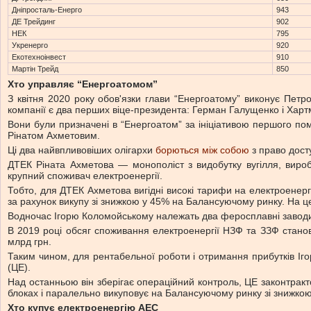
Дніпросталь-Енерго
943
ДЕ Трейдинг
902
НЕК
795
Укренерго
920
Екотехноінвест
910
Мартін Трейд
850
Хто управляє “Енергоатомом”
З квітня 2020 року обов'язки глави “Енергоатому” виконує Пет
компанії є два перших віце-президента: Герман Галущенко і Харт
Вони були призначені в “Енергоатом” за ініціативою першого пом
Рінатом Ахметовим.
Ці два найвпливовіших олігархи
борються між собою
з право дост
ДТЕК Ріната Ахметова — монополіст з видобутку вугілля, вироб
крупний споживач електроенергії.
Тобто, для ДТЕК Ахметова вигідні високі тарифи на електроенерг
за рахунок викупу зі знижкою у 45% на Балансуючому ринку. На це
Водночас Ігорю Коломойському належать два феросплавні заводи —
В 2019 році обсяг споживання електроенергії НЗФ та ЗЗФ станов
млрд грн.
Таким чином, для рентабельної роботи і отримання прибутків Іго
(ЦЕ).
Над останньою він зберігає операційний контроль, ЦЕ законтрак
блоках і паралельно викуповує на Балансуючому ринку зі знижко
Хто купує електроенергію АЕС