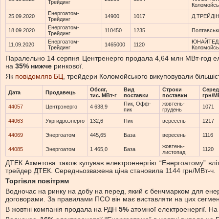
Трейдинг
Коломойсь
Енергоатом-
25.09.2020
14900
1017
Д.ТРЕЙДІН
Трейдинг
Енергоатом-
18.09.2020
110450
1235
Полтавськ
Трейдинг
Енергоатом-
ЮНАЙТЕД
11.09.2020
1465000
1120
Трейдинг
Коломойсь
Паралельно 14 серпня Центренерго продала 4,64 млн МВт-год елек
на
35% нижче
ринкової.
Як
повідомляв БЦ
, трейдери Коломойського викуповували більшість
Обсяг,
Вид
Строки
Серед
Дата
Продавець
тис. МВт-г
поставки
поставки
грн/М
Пик, Офф-
жовтень-
44057
Центрэнерго
4 638,9
1071
пик
грудень
44063
Укргидроэнерго
132,6
Пик
вересень
1217
44069
Энергоатом
445,65
База
вересень
1116
жовтень-
44085
Энергоатом
1 465,0
База
1120
листопад
ДТЕК Ахметова також купував електроенергію “Енергоатому” вліт
трейдер ДТЕК. Середньозважена ціна становила 1144 грн/МВт-ч.
Торгівля повітрям
Водночас на ринку на добу на перед, який є бенчмарком для енерг
договорами. За правилами ПСО він має виставляти на цих сегмен
В жовтні компанія продала на РДН
5%
атомної електроенергії. На