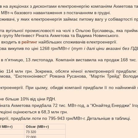
в на аукціонах з дисконтами електроенергію компаніям Ахметова т
с МВт-ч базового навантаження з постачанням в грудні.
оживачі, у яких електроенергія займає питому вагу у собівартості 
а вугільної промисловості на чолі з Ольгою Буславець, яка прийма
 в групу Метінвест Ріната Ахметова та Вадима Новинського.
і входить в
рейтинг
найбільших споживачів електроенергії.
ва викупив по ціні 1268 грн/МВт-г (
тут і далі ціни вказані без ПД
 п'ятницю, 13 листопада. Компанія виставила на продаж 168 тис. МВ
ію 114 млн грн. Зокрема, обсяги нічної електроенергії придбали
мова, “Екотехноінвест” Романа Русанова, “Мартін Трейд” Волод
ектроенергії. При цьому, обидві компанії придбали її по найнижчій 
е більше 10% від ціни РДН.
Ріната Ахметова придбала 72 тис. МВт-год, а “Юнайтед Енерджи” Іго
ціоні оцінюються в 68,3 млн грн.
ергії, придбали лоти по 795-943 грн/МВт-г. Детальніше в таблиці.
/ МВт-г)
Обсяг (МВт-г)
73 320
72 000