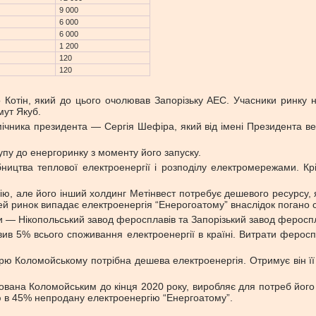
9 000
6 000
6 000
1 200
120
120
ро Котін, який до цього очолював Запорізьку АЕС. Учасники ринку
мут Якуб.
ічника президента — Сергія Шефіра, який від імені Президента ве
упу до енергоринку з моменту його запуску.
ництва теплової електроенергії і розподілу електромережами. К
ію, але його інший холдинг Метінвест потребує дешевого ресурсу, я
й ринок випадає електроенергія “Енерогоатому” внаслідок погано сп
 Нікопольський завод феросплавів та Запорізький завод феросплаві
ив 5% всього споживання електроенергії в країні. Витрати ферос
рю Коломойському потрібна дешева електроенергія. Отримує він її
тована Коломойським до кінця 2020 року, виробляє для потреб його
ю в 45% непродану електроенергію “Енергоатому”.