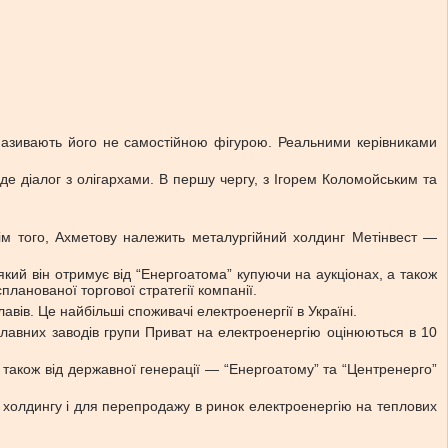
 називають його не самостійною фігурою. Реальними керівниками
де діалог з олігархами. В першу чергу, з Ігорем Коломойським та
рім того, Ахметову належить металургійний холдинг Метінвест —
кий він отримує від “Енергоатома” купуючи на аукціонах, а також
ланованої торгової стратегії компанії.
в. Це найбільші споживачі електроенергії в Україні.
плавних заводів групи Приват на електроенергію оцінюються в 10
 також від державної генерації — “Енергоатому” та “Центренерго”
 холдингу і для перепродажу в ринок електроенергію на теплових