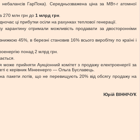
я небалансів ГарПока). Середньозважена ціна за МВт-г атомної
на 270 млн грн до
1 млрд грн
.
дночас ці прибутки осіли на рахунках теплової генерації.
атку карантину отримали можливість продавати за двосторонніми
знижкою 45%, в березні становив 16% всього виробітку по країні і
роенергію понад 2 млрд грн.
ається.
я може прийняти Аукціонний комітет з продажу електроенергії за
еті є керівник Мінеенерго — Ольга Буславець.
 на пакети лотів, що не перевищують 20% від обсягу продажу на
Юрій ВІННІЧУК