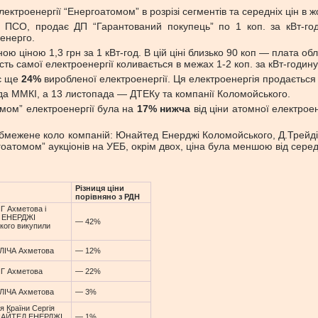
троенергії “Енергоатомом” в розрізі сегментів та середніх цін в жо
к ПСО, продає ДП “Гарантований покупець” по 1 коп. за кВт-го
ленерго.
ціною 1,3 грн за 1 кВт-год. В цій ціні близько 90 коп — плата обл
ть самої електроенергії коливається в межах 1-2 коп. за кВт-годину
ає ще
24%
виробленої електроенергії. Ця електроенергія продається н
да ММКІ, а 13 листопада — ДТЕКу та компанії Коломойського.
омом” електроенергії була на
17% нижча
від ціни атомної електрое
 обмежене коло компаній: Юнайтед Енерджі Коломойського, Д.Трейд
ергоатомом” аукціонів на УЕБ, окрім двох, ціна була меншою від сер
Різниця ціни
порівняно з РДН
Г Ахметова і
 ЕНЕРДЖІ
— 42%
кого викупили
ЛЛІЧА Ахметова
— 12%
Г Ахметова
— 22%
ЛЛІЧА Ахметова
— 3%
я Країни Сергія
ЮНАЙТЕД ЕНЕРДЖІ
— 1%