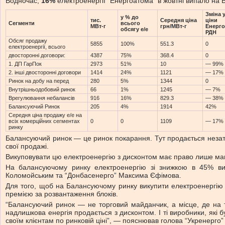
Водночас,
16%
електроенергії “Енергоатома” в жовтні випало на Б
Зміна 
у % до
тис.
Середня ціна
ціни
Сегменти
всього
МВт-г
грн/МВт-г
Енерго
обсягу е/е
РДН
Обсяг продажу
5855
100%
551.3
0
електроенергії, всього
двосторонні договори:
4387
75%
368.4
0
1. ДП ГарПок
2973
51%
10
— 99%
2. інші двосторонні договори
1414
24%
1121
— 17%
Ринок на добу на перед
280
5%
1344
0
Внутрішньодобовий ринок
66
1%
1245
— 7%
Врегулювання небалансів
916
16%
829.3
— 38%
Балансуючий Ринок
205
4%
1914
42%
Середня ціна продажу е/е на
всіх комерційних сегментах
0
0
1109
— 17%
ринку
Балансуючий ринок — це ринок покарання. Тут продається незатр
свої продажі.
Викуповувати цю електроенергію з дисконтом має право лише ма
На балансуючому ринку електроенергію зі знижкою в 45% ви
Коломойським та “Донбасенерго” Максима Єфімова.
Для того, щоб на Балансуючому ринку викупити електроенергію 
премією за розвантаження блоків.
“Балансуючий ринок — не торговий майданчик, а місце, де на т
надлишкова енергія продається з дисконтом. І ті виробники, які 
своїм клієнтам по ринковій ціні”, — пояснював голова “Укренерг