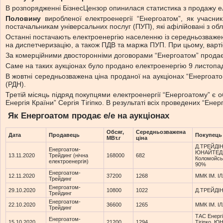
В розпорядженні БізнесЦензор опинилася статистика з продажу елек
Половину
виробленої електроенергії “Енергоатом”, як учасни
постачальникам універсальних послуг (ПУП), які афілійовані з об
Останні постачають електроенергію населенню із середньозваженою 
на диспетчеризацію, а також ПДВ та маржа ПУП. При цьому, вартіс
За комерційними двосторонніми договорами “Енергоатом” прод
Саме на таких аукціонах було продано електроенергію 9 листопа
В жовтні середньозважена ціна проданої на аукціонах “Енергоат
(РДН).
Третій місяць підряд покупцями електроенергії “Енергоатому” є
Енергія Країни” Сергія Тігіпко. В результаті всіх проведених “Ен
Як Енергоатом продає е/е на аукціонах
Обсяг,
Середньозважена
Дата
Продавець
Покупець
МВт.г
ціна
Д.ТРЕЙДІН
Енергоатом-
ЮНАЙТЕД
13.11.2020
Трейдинг (нічна
168000
682
Коломойсь
електроенергія)
90%
Енергоатом-
12.11.2020
37200
1268
ММК ІМ. І
Трейдинг
Енергоатом-
29.10.2020
10800
1022
Д.ТРЕЙДІН
Трейдинг
Енергоатом-
22.10.2020
36600
1265
ММК ІМ. І
Трейдинг
ТАС Енергі
Енергоатом-
15.10.2020
21200
1294
Тігіпко, 