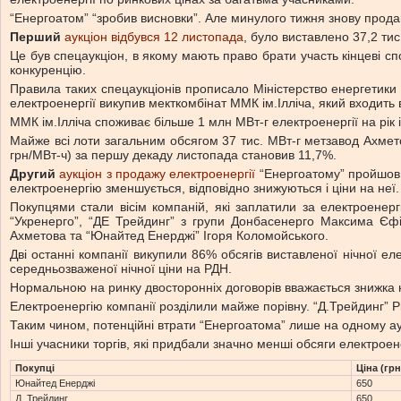
“Енергоатом” “зробив висновки”. Але минулого тижня знову прода
Перший
аукціон відбувся 12 листопада
, було виставлено 37,2 ти
Це був спецаукціон, в якому мають право брати участь кінцеві сп
конкуренцію.
Правила таких спецаукціонів прописало Міністерство енергетики т
електроенергії викупив мекткомбінат ММК ім.Ілліча, який входить
ММК ім.Ілліча споживає більше 1 млн МВт-г електроенергії на рік 
Майже всі лоти загальним обсягом 37 тис. МВт-г метзавод Ахмето
грн/МВт-ч) за першу декаду листопада становив 11,7%.
Другий
аукціон з продажу електроенергії
“Енергоатому” пройшов в
електроенергію зменшується, відповідно знижуються і ціни на неї.
Покупцями стали вісім компаній, які заплатили за електроенерг
“Укренерго”, “ДЕ Трейдинг” з групи Донбасенерго Максима Єфі
Ахметова та “Юнайтед Енерджі” Ігоря Коломойського.
Дві останні компанії викупили 86% обсягів виставленої нічної ел
середньозваженої нічної ціни на РДН.
Нормальною на ринку двосторонніх договорів вважається знижка н
Електроенергію компанії розділили майже порівну. “Д.Трейдинг” 
Таким чином, потенційні втрати “Енергоатома” лише на одному аук
Інші учасники торгів, які придбали значно менші обсяги електроен
Покупці
Ціна (грн
Юнайтед Енерджі
650
Д. Трейдинг
650