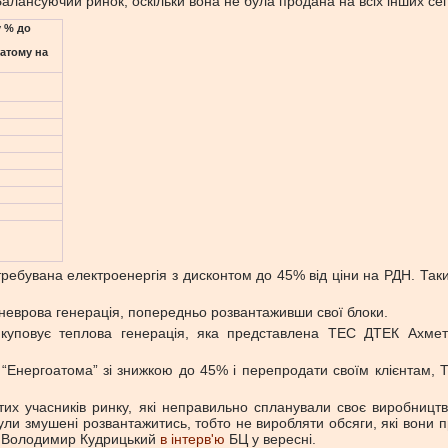
алансуючий ринок, оскільки вона не була продана на всіх інших сег
у % до
атому на
ебувана електроенергія з дисконтом до 45% від ціни на РДН. Так
неврова генерація, попередньо розвантаживши свої блоки.
куповує теплова генерація, яка представлена ТЕС ДТЕК Ахмето
“Енергоатома” зі знижкою до 45% і перепродати своїм клієнтам, Т
их учасників ринку, які неправильно спланували своє виробництв
були змушені розвантажитись, тобто не виробляти обсяги, які вони
о” Володимир Кудрицький
в інтерв'ю
БЦ у вересні.