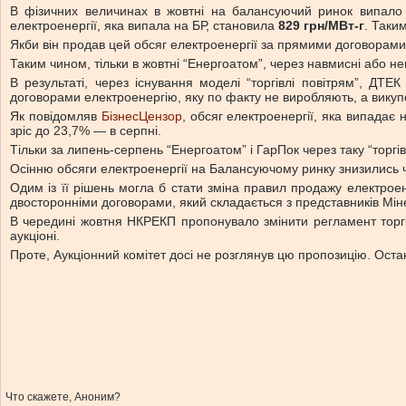
В фізичних величинах в жовтні на балансуючий ринок випал
електроенергії, яка випала на БР, становила
829 грн/МВт-г
. Таки
Якби він продав цей обсяг електроенергії за прямими договора
Таким чином, тільки в жовтні “Енергоатом”, через навмисні або не
В результаті, через існування моделі “торгівлі повітрям”, ДТ
договорами електроенергію, яку по факту не виробляють, а вику
Як повідомляв
БізнесЦензор
, обсяг електроенергії, яка випадає
зріс до 23,7% — в серпні.
Тільки за липень-серпень “Енергоатом” і ГарПок через таку “тор
Осінню обсяги електроенергії на Балансуючому ринку знизились 
Одим із її рішень могла б стати зміна правил продажу електрое
двосторонніми договорами, який складається з представників Мін
В чередині жовтня НКРЕКП пропонувало змінити регламент торгі
аукціоні.
Проте, Аукціонний комітет досі не розглянув цю пропозицію. Оста
Что скажете, Аноним?