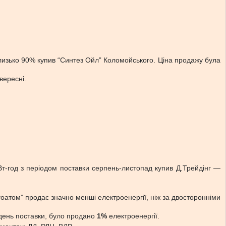
близько 90% купив “Синтез Ойл” Коломойського. Ціна продажу була
вересні.
Вт-год з періодом поставки серпень-листопад купив Д.Трейдінг —
гоатом” продає значно менші електроенергії, ніж за двосторонніми
 день поставки, було продано
1%
електроенергії.