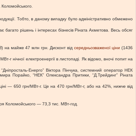
а Коломойського.
продукції. Тобто, в даному випадку було адміністративно обмежено
є багато рішень і інтересах бізнесів Ріната Ахметова. Весь обсяг
В
) на майже 47 млн грн. Дисконт від
середньозваженої ціни
(1436
т-г нічної електроенергії в листопаді. Як відомо, вночі попит на
: “Дніпросталь-Енерго” Віктора Пінчука, системний оператор НЕК
имира Порайко, “НЕК” Олександра Притики, “Д.Трейдинг” Ріната
ціні — 650 грн/МВт-г. Це на 470 грн/МВт-г, або на 42%, нижче від
ря Коломойського — 73,3 тис. МВт-год.