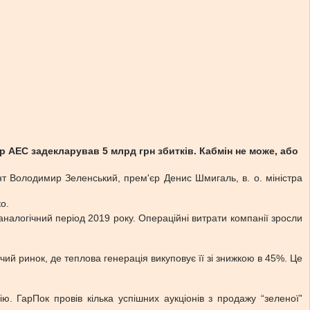
 АЕС задекларував 5 млрд грн збитків. Кабмін не може, або
т Володимир Зеленський, прем'єр Денис Шмигаль, в. о. міністра
о.
аналогічний період 2019 року. Операційні витрати компанії зросли
ий ринок, де теплова генерація викуповує її зі знижкою в 45%. Це
ю. ГарПок провів кілька успішних аукціонів з продажу “зеленої”