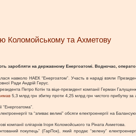
ію Коломойському та Ахметову
ть заробляти на державному Енергоатомі. Водночас, оператор
алася навколо НАЕК “Енергоатом”. Участь в нараді взяли Президен
овної Ради Андрій Герус.
резидента Петро Котін та віце-президент компанії Герман Галущенк
римав
5,3 млрд грн збитку проти 4,25 млрд грн чистого прибутку за 
ії “Енергоатома”.
ектроенергії та “зливає великі” обсяги електроенергії на Балансуюч
ві компанії олігархів Ігоря Коломойського та Ріната Ахметова.
тований покупець” (ГарПок), який продає “зелену” електроенергі