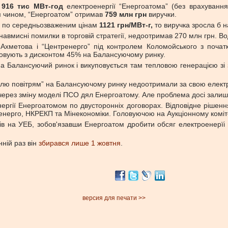
о
916 тис МВт-год
електроенергії “Енергоатома” (без врахуванн
м чином, “Енергоатом” отримав
759 млн грн
виручки.
ми по середньозваженим цінам
1121 грн/МВт-г,
то виручка зросла б 
навмисні помилки в торговій стратегії, недоотримав 270 млн грн. Во
ЕК Ахметова і “Центренерго” під контролем Коломойського з поч
повують з дисконтом 45% на Балансуючому ринку.
 на Балансуючий ринок і викуповується там тепловою генерацією зі 
гівлю повітрям” на Балансуючому ринку недоотримали за свою елект
через зміну моделі ПСО дял Енергоатому. Але проблема досі залиш
нергії Енергоатомом по двусторонніх договорах. Відповідне рішенн
енерго, НКРЕКП та Мінекономіки. Головуючою на Аукціонному коміт
в на УЕБ, зобов'язавши Енергоатом дробити обсяг електроенерїі
нній раз він
збирався лише 1 жовтня
.
версия для печати >>