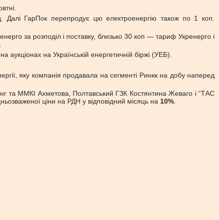
втні.
д. Далі ГарПок перепродує цю електроенергію також по 1 коп.
енерго за розподіл і поставку, близько 30 коп — тариф Укренерго і
.
а аукціонах на Українській енергетичній біржі (УЕБ).
нергії, яку компанія продавала на сегменті Ринкк на добу наперед
інг та ММКІ Ахметова, Полтавський ГЗК Костянтина Жеваго і “ТАС
едньозваженої ціни на РДН у відповідний місяць на
10%
.