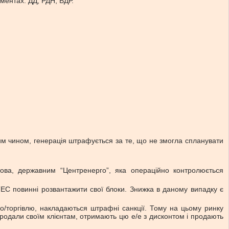
ментах: ДД, РДН, ВДР.
им чином, генерація штрафується за те, що не змогла спланувати
ва, державним “Центренерго”, яка операційно контролюється
ЕС повинні розвантажити свої блоки. Знижка в даному випадку є
о/торгівлю, накладаються штрафні санкції. Тому на цьому ринку
 продали своїм клієнтам, отримають цю е/е з дисконтом і продають