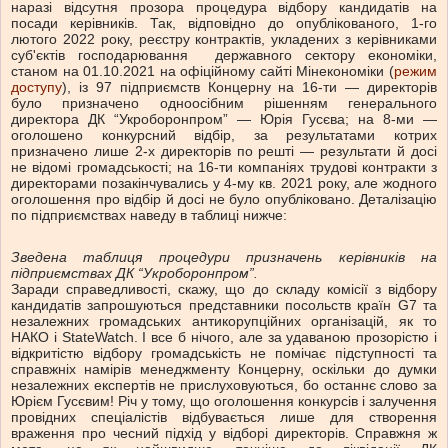
наразі відсутня прозора процедура відбору кандидатів на
посади керівників. Так, відповідно до опублікованого, 1-го
лютого 2022 року, реєстру контрактів, укладених з керівниками
суб'єктів господарювання державного сектору економіки,
станом на 01.10.2021 на офіційному сайті Мінекономіки (
режим
доступу
), із 97 підприємств Концерну на 16-ти — директорів
було призначено одноосібним рішенням генерального
директора ДК “Укроборонпром” — Юрія Гусєва; на 8-ми —
оголошено конкурсний відбір, за результатами котрих
призначено лише 2-х директорів по решті — результати й досі
не відомі громадськості; на 16-ти компаніях трудові контракти з
директорами позакінчувались у 4-му кв. 2021 року, але жодного
оголошення про відбір й досі не було опубліковано. Деталізацію
по підприємствах наведу в таблиці нижче:
Зведена таблиця процедури призначень керівників на
підприємствах ДК “Укроборонпром”.
Заради справедливості, скажу, що до складу комісії з відбору
кандидатів запрошуються представники посольств країн G7 та
незалежних громадських антикорупційних організацій, як то
НАКО і StateWatch. І все б нічого, але за удаваною прозорістю і
відкритістю відбору громадськість не помічає підступності та
справжніх намірів менеджменту Концерну, оскільки до думки
незалежних експертів не прислуховуються, бо останнє слово за
Юрієм Гусєвим! Річ у тому, що оголошення конкурсів і залучення
провідних спеціалістів відбувається лише для створення
враження про чесний підхід у відборі директорів. Справжня ж