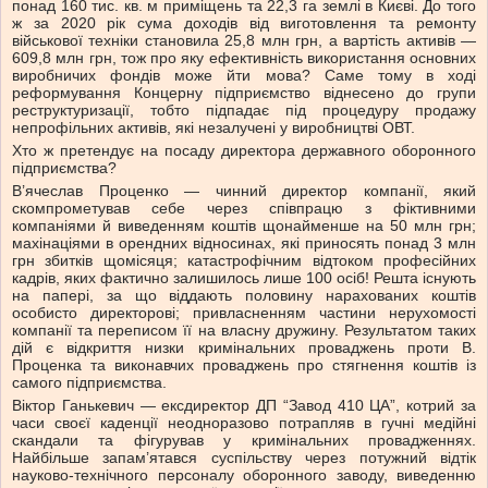
понад 160 тис. кв. м приміщень та 22,3 га землі в Києві. До того
ж за 2020 рік сума доходів від виготовлення та ремонту
військової техніки становила 25,8 млн грн, а вартість активів —
609,8 млн грн, тож про яку ефективність використання основних
виробничих фондів може йти мова? Саме тому в ході
реформування Концерну підприємство віднесено до групи
реструктуризації, тобто підпадає під процедуру продажу
непрофільних активів, які незалучені у виробництві ОВТ.
Хто ж претендує на посаду директора державного оборонного
підприємства?
В’ячеслав Проценко — чинний директор компанії, який
скомпрометував себе через співпрацю з фіктивними
компаніями й виведенням коштів щонайменше на 50 млн грн;
махінаціями в орендних відносинах, які приносять понад 3 млн
грн збитків щомісяця; катастрофічним відтоком професійних
кадрів, яких фактично залишилось лише 100 осіб! Решта існують
на папері, за що віддають половину нарахованих коштів
особисто директорові; привласненням частини нерухомості
компанії та переписом її на власну дружину. Результатом таких
дій є відкриття низки кримінальних проваджень проти В.
Проценка та виконавчих проваджень про стягнення коштів із
самого підприємства.
Віктор Ганькевич — ексдиректор ДП “Завод 410 ЦА”, котрий за
часи своєї каденції неодноразово потрапляв в гучні медійні
скандали та фігурував у кримінальних провадженнях.
Найбільше запам’ятався суспільству через потужний відтік
науково-технічного персоналу оборонного заводу, виведенню