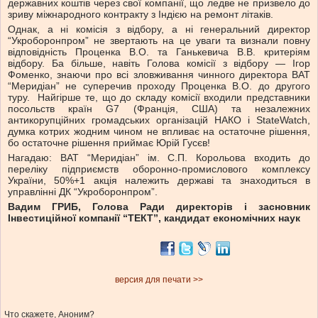
державних коштів через свої компанії, що ледве не призвело до
зриву міжнародного контракту з Індією на ремонт літаків.
Однак, а ні комісія з відбору, а ні генеральний директор
“Укроборонпром” не звертають на це уваги та визнали повну
відповідність Проценка В.О. та Ганькевича В.В. критеріям
відбору. Ба більше, навіть Голова комісії з відбору — Ігор
Фоменко, знаючи про всі зловживання чинного директора ВАТ
“Меридіан” не суперечив проходу Проценка В.О. до другого
туру. Найгірше те, що до складу комісії входили представники
посольств країн G7 (Франція, США) та незалежних
антикорупційних громадських організацій НАКО і StateWatch,
думка котрих жодним чином не впливає на остаточне рішення,
бо остаточне рішення приймає Юрій Гусєв!
Нагадаю: ВАТ “Меридіан” ім. С.П. Корольова входить до
переліку підприємств оборонно-промислового комплексу
України, 50%+1 акція належить державі та знаходиться в
управлінні ДК “Укроборонпром”.
Вадим ГРИБ, Голова Ради директорів і засновник
Інвестиційної компанії “ТЕКТ”, кандидат економічних наук
версия для печати >>
Что скажете, Аноним?