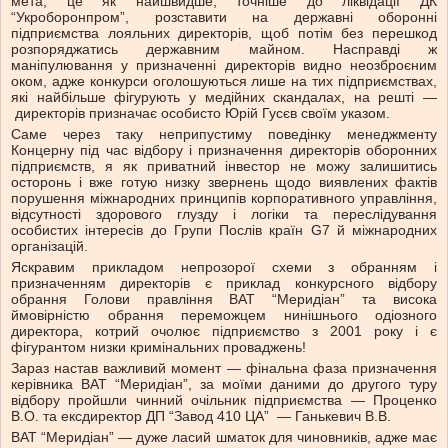
мета, це як найшвидше, точніше до ліквідації ДК
“Укроборонпром”, розставити на державні оборонні
підприємства лояльних директорів, щоб потім без перешкод
розпоряджатись державним майном. Насправді ж
маніпулювання у призначенні директорів видно неозброєним
оком, адже конкурси оголошуються лише на тих підприємствах,
які найбільше фігурують у медійних скандалах, на решті —
директорів призначає особисто Юрій Гусєв своїм указом.
Саме через таку неприпустиму поведінку менеджменту
Концерну під час відбору і призначення директорів оборонних
підприємств, я як приватний інвестор не можу залишитись
осторонь і вже готую низку звернень щодо виявлених фактів
порушення міжнародних принципів корпоративного управління,
відсутності здорового глузду і логіки та переслідування
особистих інтересів до Групи Послів країн G7 й міжнародних
організацій.
Яскравим прикладом непрозорої схеми з обранням і
призначенням директорів є приклад конкурсного відбору
обрання Голови правління ВАТ “Меридіан” та висока
ймовірністю обрання переможцем нинішнього одіозного
директора, котрий очолює підприємство з 2001 року і є
фігурантом низки кримінальних проваджень!
Зараз настав важливий момент — фінальна фаза призначення
керівника ВАТ “Меридіан”, за моїми даними до другого туру
відбору пройшли чинний очільник підприємства — Проценко
В.О. та ексдиректор ДП “Завод 410 ЦА” — Ганькевич В.В.
ВАТ “Меридіан” — дуже ласий шматок для чиновників, адже має