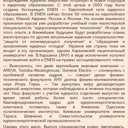
Возрождение ядерной энергетики потребует и новых подходов
к ядерному образованию. С этой целью в 2003 году была
создана Ассоциация ENEN — Европейской сети ядерного
образования. В ENEN сейчас более 50 членов из европейских
стран, Южной Африки, России и Японии. На основе взаимного
признания курсов уже разработан учебный план магистерской
специальности “ядерноэнергетические технологии”. Исходя из
этого опыта, в ближайшем будущем будут разработаны планы
магистратуры по другим актуальным ядерным специальностям:
“защита от ионизирующего излучения” и “обращение и
захоронение ядерных отходов”. Украина как страна пока не
входит в эту организацию, однако Харьковский национальный
университет им. В.Каразина (ХНУ) в виде исключения получил
приглашение войти в ENEN на правах ассоциированного члена.
— Выяснилось, что даже крупнейшие мировые компании —
AREVA, Toshiba-Westinghouse, General Electric — столкнулись с
проблемой нехватки кадров, — говорит декан физико-
технического факультета ХНУ, доктор физико-математических
наук Игорь Гирка. — Так аукнулась миру дискредитация
ядерной энергетики, которая наблюдалась в течение последних
лет. Наш факультет с учетом ядерного отделения выпустил за
время своей работы более трех тысяч специалистов.
Квалифицированные кадры для ядерноэнергетического
комплекса готовились также в Киевском, Одесском
политехнических институтах, Киевском университете имени
Тараса Шевченко и Севастопольском университете
ядерноэнергетической промышленности.
Однако этого мало. Выпуск специалистов нужно увеличивать.