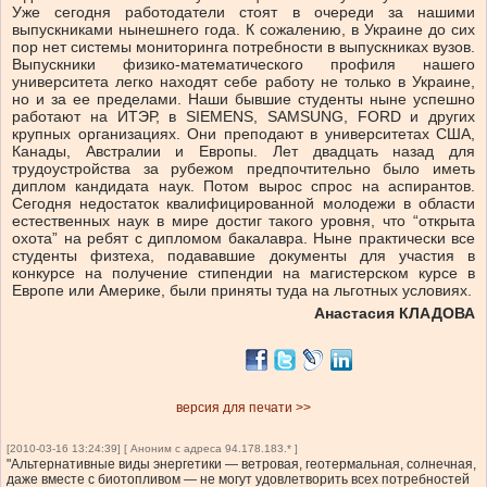
Уже сегодня работодатели стоят в очереди за нашими
выпускниками нынешнего года. К сожалению, в Украине до сих
пор нет системы мониторинга потребности в выпускниках вузов.
Выпускники физико-математического профиля нашего
университета легко находят себе работу не только в Украине,
но и за ее пределами. Наши бывшие студенты ныне успешно
работают на ИТЭР, в SIEMENS, SAMSUNG, FORD и других
крупных организациях. Они преподают в университетах США,
Канады, Австралии и Европы. Лет двадцать назад для
трудоустройства за рубежом предпочтительно было иметь
диплом кандидата наук. Потом вырос спрос на аспирантов.
Сегодня недостаток квалифицированной молодежи в области
естественных наук в мире достиг такого уровня, что “открыта
охота” на ребят с дипломом бакалавра. Ныне практически все
студенты физтеха, подававшие документы для участия в
конкурсе на получение стипендии на магистерском курсе в
Европе или Америке, были приняты туда на льготных условиях.
Анастасия КЛАДОВА
версия для печати >>
[2010-03-16 13:24:39] [ Аноним с адреса 94.178.183.* ]
"Альтернативные виды энергетики — ветровая, геотермальная, солнечная,
даже вместе с биотопливом — не могут удовлетворить всех потребностей