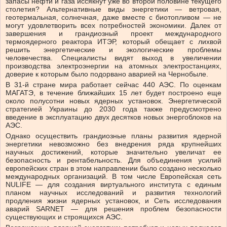
запасы нефти и газа иссякнут уже во второй половине текущего
столетия? Альтернативные виды энергетики — ветровая,
геотермальная, солнечная, даже вместе с биотопливом — не
могут удовлетворить всех потребностей экономики. Далек от
завершения и грандиозный проект международного
термоядерного реактора ИТЭР, который обещает с лихвой
решить энергетические и экологические проблемы
человечества. Специалисты видят выход в увеличении
производства электроэнергии на атомных электростанциях,
доверие к которым было подорвано аварией на Чернобыле.
В 31-й стране мира работает сейчас 440 АЭС. По оценкам
МАГАТЭ, в течение ближайших 15 лет будет построено еще
около полусотни новых ядерных установок. Энергетической
стратегией Украины до 2030 года также предусмотрено
введение в эксплуатацию двух десятков новых энергоблоков на
АЭС.
Однако осуществить грандиозные планы развития ядерной
энергетики невозможно без внедрения ряда крупнейших
научных достижений, которые значительно увеличат ее
безопасность и рентабельность. Для объединения усилий
европейских стран в этом направлении было создано несколько
международных организаций. В том числе Европейская сеть
NULIFE — для создания виртуального института с единым
планом научных исследований и развития технологий
продления жизни ядерных установок, и Сеть исследования
аварий SARNET — для решения проблем безопасности
существующих и строящихся АЭС.