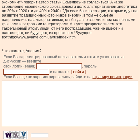
экономики"- говорит автор статьи.Осмелюсь не согласиться! А ка же
стремление Европейского союза довести долю альтернативной энергетики
до 20% к 2020 г. и до 40% к 2040 г.?Да если бы инвестиции, которые идут на
развитие традиционных источников энергии, в том же объеме
направлялись на альтернативные, мы бы давно все жили под солнечными
крышами и ветровыми генераторами.Мы уже прекрасно знаем, что
такое"мирный атом", люди, от него пострадавшие, уже не имеют ни
настоящего, ни будущего, их просто нет! Будущее
вот:http://www.avante.com.ua/rus/index.htm
Что скажете, Аноним?
Если Вы зарегистрированный пользователь и хотите участвовать в
дискуссии — введите
свой логин (email)
, пароль
и нажмите
| войти |
.
Если Вы еще не зарегистрировались, зайдите на
страницу регистрации
.