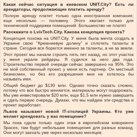
Какая сейчас ситуация в киевском UNIT.City? Есть ли
арендаторы, продолжающие платить аренду?
Полную аренду платит только одна иностранная компания;
еще несколько — половину. Этого хватает только для
технической поддержки помещений. Большинство не платят.
Расскажите о LvivTech.City. Какова концепция проекта?
Концепция похожа на UNIT.City. У меня была мечта создать в
Украине свою “Кремниевую долину” и сплотить таланты в
стране. Сегодня все борются именно за таланты, а не за земли.
Этот проект мы начали строить пять лет назад, но этот участок
у меня украли рейдеры. Я судился за него два года.
Строительство первой очереди сейчас завершено на 95%. Это
не мой собственный проект, у меня есть партнер. Он местный
бизнесмен, но без его разрешения мне не хотелось бы
называть имя.
Общий бюджет до $130 млн. Однако точно сказать сложно,
потому что все быстро меняется, материалы могут подорожать.
Мы уже инвестировали $20 млн, еще $1,5 млн нужно завершить
и сдать первую очередь. Думаю, что мы найдем эти средства и
проект заработает.
Львов называют новой IT-столицей Украины. Кто уже
желает арендовать у вас помещение?
Мы пока сдали только один этаж в европейском коворкинге
Spaces, там будут небольшие помещения для разных команд.
Они могут заехать уже через несколько месяцев.