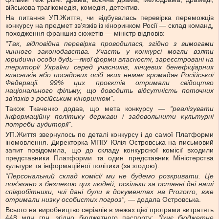
військова трагікомедія, комедія, детектив.
На питання УП.Життя, чи відбувалась перевірка переможців
конкурсу на предмет зв’язків із кіноринком Росії — склад команд,
походження франшиз сюжетів — міністр відповів:
“Так, відповідна перевірка проводилася, згідно з вимогами
чинного законодавства. Участь у конкурсі могли взяти
юридичні особи будь—якої форми власності, зареєстровані на
території України серед учасників, кінцевих бенефіціарних
власників або посадових осіб яких немає громадян Російської
Федерації. 99% цих проєктів отримали свідоцтво
національного фільму, що доводить відсутність поточних
зв’язків з російським кіноринком”
.
Також Ткаченко додав, що мета конкурсу —
“реалізувати
інформаційну політику держави і задовольнити культурні
потреби аудиторії”
.
УП.Життя звернулось по деталі конкурсу і до самої Платформи
іномовлення. Директорка МПІУ Юлія Островська на письмовий
запит повідомила, що до складу конкурсної комісії входили
представники Платформи та один представник Міністерства
культури та інформаційної політики (за згодою).
“Персональний склад комісії ми не будемо розкривати. Це
пов’язано з безпекою цих людей, оскільки за останні дні наші
співробітники, чиї дані були в документах на Prozorro, вже
отримали низку особистих погроз”,
— додала Островська.
Всього на виробництво серіалів в межах цієї програми витратять
448 млн грн. згідно бюджетного паспорту:
“Їхнє бюджетне