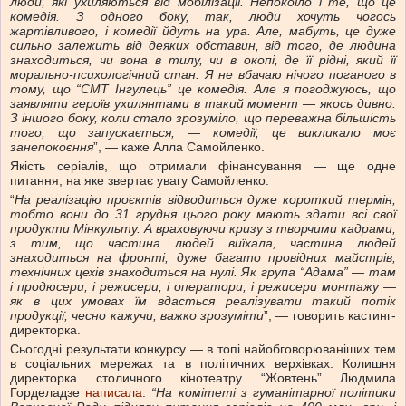
люди, які ухиляються від мобілізації. Непокоїло і те, що це
комедія. З одного боку, так, люди хочуть чогось
жартівливого, і комедії йдуть на ура. Але, мабуть, це дуже
сильно залежить від деяких обставин, від того, де людина
знаходиться, чи вона в тилу, чи в окопі, де її рідні, який її
морально-психологічний стан. Я не вбачаю нічого поганого в
тому, що “СМТ Інгулець” це комедія. Але я погоджуюсь, що
заявляти героїв ухилянтами в такий момент — якось дивно.
З іншого боку, коли стало зрозуміло, що переважна більшість
того, що запускається, — комедії, це викликало моє
занепокоєння
”, — каже Алла Самойленко.
Якість серіалів, що отримали фінансування — ще одне
питання, на яке звертає увагу Самойленко.
“
На реалізацію проєктів відводиться дуже короткий термін,
тобто вони до 31 грудня цього року мають здати всі свої
продукти Мінкульту. А враховуючи кризу з творчими кадрами,
з тим, що частина людей виїхала, частина людей
знаходиться на фронті, дуже багато провідних майстрів,
технічних цехів знаходиться на нулі. Як група “Адама” — там
і продюсери, і режисери, і оператори, і режисери монтажу —
як в цих умовах їм вдасться реалізувати такий потік
продукції, чесно кажучи, важко зрозуміти
”, — говорить кастинг-
директорка.
Сьогодні результати конкурсу — в топі найобговорюваніших тем
в соціальних мережах та в політичних верхівках. Колишня
директорка столичного кінотеатру “Жовтень” Людмила
Горделадзе
написала
:
“На
комітеті з гуманітарної політики