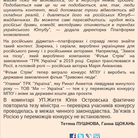
майже поки не відновилось, бо в індустрії немає грошей.
Подобається нам це чи не подобається, але, так, люди
шукають контент, який допомагає трохи відволіктись від
складних реалій, і дивляться його на російських Ютуб—
майданчиках. Ви можете самі пересвідчитись: щодня якісь
російські драми, комедії, мелодрами опиняються в трендах
українського Ютубу”,
— додала директорка Платформи
іномовлення.
На російських діджитал—платформах і справді легко знайти
такий контент. Зокрема, і серіали, вироблені українцями для
російського ринку і з російськими акторами. Наприклад, “Замок
на піску”, який вироблено компанією ”Фільм Стрім” на
замовлення “ТРК Україна” в 2019 році. Серіал транслювався в
Росії, в головній ролі — російська акторка Марія Аніканова.
“Фільм Стрім” тепер виграло конкурс МПІУ і виробить на
державне замовлення фільм “Тривожні люди”.
“Уламки” ТРК “Україна”, яку Ринат Ахметов ліквідував минулого
року — ТОВ “Ми — Україна” — теж є у переможцях конкурсу
МПІУ і зніме за державні кошти два проєкти.
В коментарі УП.Життя Юлія Островська фактично
повторила тезу міністра — перевірка учасників конкурсу
проводилась в межах чинного законодавства. Зв’язків з
Росією у переможців конкурсу не встановлено.
Тетяна ПУШНОВА, Ганна ЩОКАНЬ