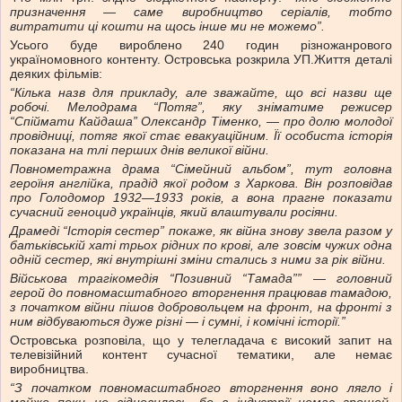
призначення — саме виробництво серіалів, тобто
витратити ці кошти на щось інше ми не можемо”.
Усього буде вироблено 240 годин різножанрового
україномовного контенту. Островська розкрила УП.Життя деталі
деяких фільмів:
“Кілька назв для прикладу, але зважайте, що всі назви ще
робочі. Мелодрама “Потяг”, яку зніматиме режисер
“Спіймати Кайдаша”
Олександр Тіменко
, — про долю молодої
провідниці, потяг якої стає евакуаційним. Її особиста історія
показана на тлі перших днів великої війни.
Повнометражна драма “Сімейний альбом”, тут головна
героїня англійка, прадід якої родом з Харкова. Він розповідав
про Голодомор 1932—1933 років, а вона прагне показати
сучасний геноцид українців, який влаштували росіяни.
Драмеді “Історія сестер” покаже, як війна знову звела разом у
батьківській хаті трьох рідних по крові, але зовсім чужих одна
одній сестер, які внутрішні зміни стались з ними за рік війни.
Військова трагікомедія “Позивний “Тамада”” — головний
герой до повномасштабного вторгнення працював тамадою,
з початком війни пішов добровольцем на фронт, на фронті з
ним відбуваються дуже різні — і сумні, і комічні історії.”
Островська розповіла, що у телегладача є високий запит на
телевізійний контент сучасної тематики, але немає
виробництва.
“З початком повномасштабного вторгнення воно лягло і