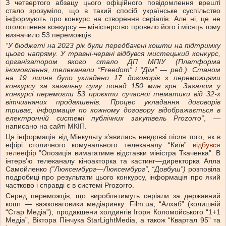
З четвертого абзацу цього офіційного повідомлення врешті
стало зрозуміло, що в такий спосіб українське суспільство
інформують про конкурс на створення серіалів. Але ні, це не
оголошення конкурсу — міністерство провело його і місяць тому
визначило 53 переможців.
“У бюджеті на 2023 рік були передбачені кошти на підтримку
цього напряму. У травні-червні відбувся мистецький конкурс,
організатором якого стало ДП МПІУ (Платформа
іномовлення, телеканали “Freedom” і “Дім” — ред.). Станом
на 19 липня було укладено 17 договорів з переможцями
конкурсу за загальну суму понад 150 млн грн. Загалом у
конкурсі перемогли 53 проєкти сучасної тематики від 32-х
вітчизняних продакшенів. Процес укладання договорів
триває, інформація по кожному договору відображається в
електронній системі публічних закупівель Prozorro”
, —
написано на сайті МКІП.
Ця інформація від Мінкульту з’явилась невдовзі після того, як в
ефірі столичного комунального телеканалу “Київ”
відбувся
телеефір
”Опозиція вимагатиме відставки міністра Ткаченка”. В
інтерв’ю телеканалу кіноакторка та кастинг—директорка Алла
Самойленко
(”Люксембург—Люксембург”, “Довбуш”)
розповіла
подробиці про результати цього конкурсу, інформація про який
частково і справді є в системі Prozorro.
Серед переможців, що вироблятимуть серіали за державний
кошт — важковаговики медіаринку: Film.ua, “Алхаб” (колишній
“Стар Медіа”), продакшени холдингів Ігоря Коломойського “1+1
Медіа”, Віктора Пінчука StarLightMedia, а також “Квартал 95” та