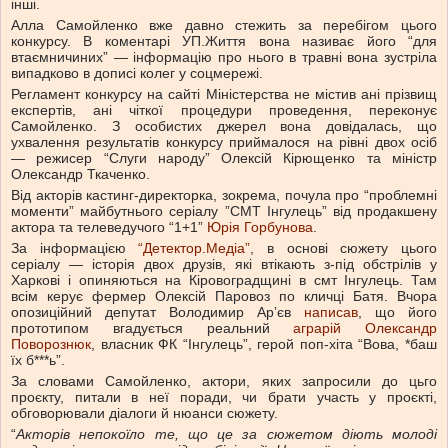
інші.
Алла Самойленко вже давно стежить за перебігом цього
конкурсу. В коментарі УП.Життя вона називає його “для
втаємничиних” — інформацію про нього в травні вона зустріла
випадково в дописі колег у соцмережі.
Регламент конкурсу на сайті Міністерства не містив ані прізвищ
експертів, ані чіткої процедури проведення, переконує
Самойленко. З особистих джерел вона довідалась, що
ухвалення результатів конкурсу приймалося на рівні двох осіб
— режисер “Слуги народу” Олексій Кірющенко та міністр
Олександр Ткаченко.
Від акторів кастинг-директорка, зокрема, почула про “проблемні
моменти” майбутнього серіалу ”СМТ Інгулець” від продакшену
актора та телеведучого “1+1”
Юрія Горбунова
.
За інформацією
“Детектор.Медіа”
, в основі сюжету цього
серіалу — історія двох друзів, які втікають з-під обстрілів у
Харкові і опиняються на Кіровоградщині в смт Інгулець. Там
всім керує фермер Олексій Паровоз по кличці Батя. Вчора
опозиційний депутат Володимир Ар’єв
написав
, що його
прототипом вгадується реальний
аграрій Олександр
Поворознюк
, власник ФК “Інгулець”, герой поп-хіта “Вова, *баш
їх б***ь”.
За словами Самойленко, актори, яких запросили до цьго
проєкту, питали в неї поради, чи брати участь у проєкті,
обговорювали діалоги й нюанси сюжету.
“
Акторів непокоїло те, що це за сюжетом діють молоді