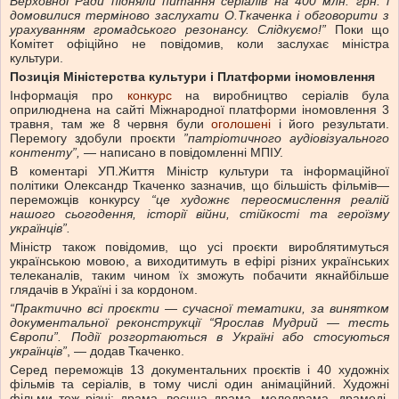
Верховної Ради підняли питання серіалів на 400 млн. грн. і
домовилися терміново заслухати О.Ткаченка і обговорити з
урахуванням громадського резонансу. Слідкуємо!”
Поки що
Комітет офіційно не повідомив, коли заслухає міністра
культури.
Позиція Міністерства культури і Платформи іномовлення
Інформація про
конкурс
на виробництво серіалів була
оприлюднена на сайті Міжнародної платформи іномовлення 3
травня, там же 8 червня були
оголошені
і його результати.
Перемогу здобули проєкти
”патріотичного аудіовізуального
контенту”,
— написано в повідомленні МПІУ.
В коментарі УП.Життя Міністр культури та інформаційної
політики Олександр Ткаченко зазначив, що більшість фільмів—
переможців конкурсу
“це художнє переосмислення реалій
нашого сьогодення, історії війни, стійкості та героїзму
українців”.
Міністр також повідомив, що усі проєкти вироблятимуться
українською мовою, а виходитимуть в ефірі різних українських
телеканалів, таким чином їх зможуть побачити якнайбільше
глядачів в Україні і за кордоном.
“Практично всі проєкти — сучасної тематики, за винятком
документальної реконструкції “Ярослав Мудрий — тесть
Європи”. Події розгортаються в Україні або стосуються
українців”
, — додав Ткаченко.
Серед переможців 13 документальних проєктів і 40 художніх
фільмів та серіалів, в тому числі один анімаційний. Художні
фільми теж різні: драма, воєнна драма, мелодрама, драмеді,