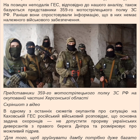
На позицях неподалік ГЕС, відповідно до нашого аналізу, також
базуються представники 359-го мотострілецького полку ЗС
РФ. Раніше вони спростовували інформацію, що в них немає
належного військового забезпечення.
Представники 359-го мотострілецького полку ЗС РФ на
окупованій частині Херсонської області
Скріншот з відео
В одному з останніх сюжетів окупантів про ситуацію на
Каховській ГЕС російський військовий розповідає, що основна
задача охоронців — не допустити прориву українських
диверсантів з правого берега Дніпра та розмірковує про
можливий підрив.
“Для того, щоб зруйнувати дамбу потрібно дуже багато