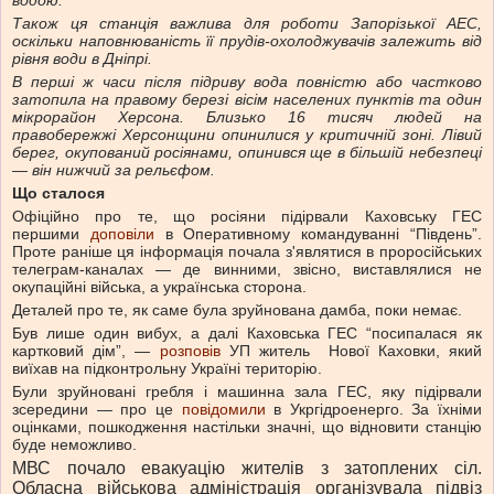
водою.
Також ця станція важлива для роботи Запорізької АЕС,
оскільки наповнюваність її прудів-охолоджувачів залежить від
рівня води в Дніпрі.
В перші ж часи після підриву вода повністю або частково
затопила на правому березі вісім населених пунктів та один
мікрорайон Херсона. Близько 16 тисяч людей на
правобережжі Херсонщини опинилися у критичній зоні. Лівий
берег, окупований росіянами, опинився ще в більшій небезпеці
— він нижчий за рельєфом.
Що сталося
Офіційно про те, що росіяни підірвали Каховську ГЕС
першими
доповіли
в Оперативному командуванні “Південь”.
Проте раніше ця інформація почала з'являтися в проросійських
телеграм-каналах — де винними, звісно, виставлялися не
окупаційні війська, а українська сторона.
Деталей про те, як саме була зруйнована дамба, поки немає.
Був лише один вибух, а далі Каховська ГЕС “посипалася як
картковий дім”, —
розповів
УП житель Нової Каховки, який
виїхав на підконтрольну Україні територію.
Були зруйновані гребля і машинна зала ГЕС, яку підірвали
зсередини — про це
повідомили
в Укргідроенерго. За їхніми
оцінками, пошкодження настільки значні, що відновити станцію
буде неможливо.
МВС почало евакуацію жителів з затоплених сіл.
Обласна військова адміністрація організувала підвіз