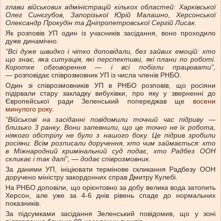
глави військових адміністрацій кількох областей: Харківської
Олег Синєгубов, Запорізької Юрій Малашно, Херсонської
Олександр Прокудін та Дніпропетровської Сергій Лисак.
Як розповів УП один із учасників засідання, воно проходило
дуже динамічно.
“Всі дуже швидко і чітко доповідали, без зайвих емоцій: хто
що знає, яка ситуація, які перспективи, які плани по роботі.
Коротке обговорення — і всі побігли працювати”,
—
розповідає співрозмовник УП із числа членів РНБО.
Один зі співрозмовників УП в РНБО розповів, що росіяни
підірвали стару закладку вибухівки, про яку у зверненні до
Європейської ради Зеленський попереджав ще
восени
минулого року
.
“Військові на засіданні повідомили точний час підриву —
близько 3 ранку. Вони запевнили, що це точно не їх робота,
ніякого обстрілу не було з нашого боку. Це підрив зробили
росіяни. Всім розписали доручення, хто чим займається: хто
в Міжнародний кримінальний суд подає, хто Радбез ООН
скликає і так далі”, — додає співрозмовник.
За даними УП, ініціювати термінове скликання Радбезу ООН
доручено міністру закордонних справ Дмитру Кулебі.
На РНБО доповіли, що орієнтовно за добу велика вода затопить
Херсон, але уже за 4-6 днів рівень спаде до нормальних
показників.
За підсумками засідання Зеленський повідомив, що у зоні