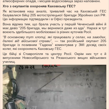
атмосферних опадів, і місцеві водосховища зараз наповнені.
​​Хто з окупантів охороняв Каховську ГЕС?
Як встановив наш аналіз, тривалий час на Каховській ГЕС
базувалися бійці 205 мотострілецької бригади Збройних сил РФ.
Цю інформацію підтвердили і в Офісі президента.
Вона відома тим, що брала участь у першій Чеченській війні й
має девіз “205 бригада, мы вернемся даже из ада”. Наразі ж тут
воюють здебільшого мобілізовані із різних куточків Росії.
“В основному тут хлопці, які працювали у селах, на заводах,
далекі від військової справи”,
— так російський окупант 205
бригади із позивним “Гадюка” коментував у ЗМІ досвід своїх
колег, які охороняють Каховську ГЕС.
Це бійці зі Ставропілля та центру Росії. Окрім них тут є й
випускники Новосибірського та Рязанського вищих військових
училищ.