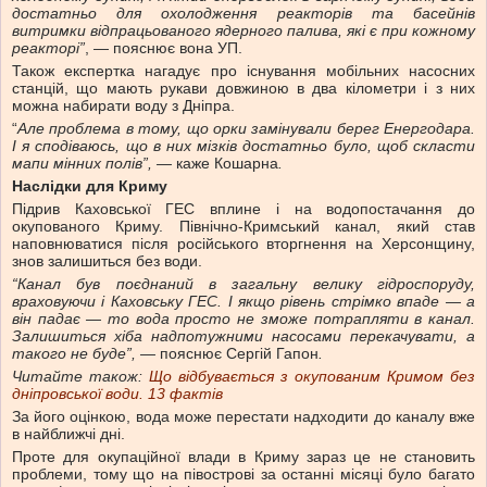
достатньо для охолодження реакторів та басейнів
витримки відпрацьованого ядерного палива, які є при кожному
реакторі”
, — пояснює вона УП.
Також експертка нагадує про існування мобільних насосних
станцій, що мають рукави довжиною в два кілометри і з них
можна набирати воду з Дніпра.
“
Але проблема в тому, що орки замінували берег Енергодара.
І я сподіваюсь, що в них мізків достатньо було, щоб скласти
мапи мінних полів”, —
каже Кошарна
.
Наслідки для Криму
Підрив Каховської ГЕС вплине і на водопостачання до
окупованого Криму. Північно-Кримський канал, який став
наповнюватися після російського вторгнення на Херсонщину,
знов залишиться без води.
“Канал був поєднаний в загальну велику гідроспоруду,
враховуючи і Каховську ГЕС. І якщо рівень стрімко впаде — а
він падає — то вода просто не зможе потрапляти в канал.
Залишиться хіба надпотужними насосами перекачувати, а
такого не буде”, —
пояснює Сергій Гапон
.
Читайте також:
Що відбувається з окупованим Кримом без
дніпровської води. 13 фактів
За його оцінкою, вода може перестати надходити до каналу вже
в найближчі дні.
Проте для окупаційної влади в Криму зараз це не становить
проблеми, тому що на півострові за останні місяці було багато