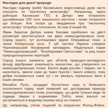
Наслідки для дикої природи
Наслідки підриву греблі Каховського водосховища дуже часто
описують як “екологічну катастрофу”. Наприклад, через
руйнацію Каховської ГЕС в Дніпро вже потрапило
щонайменше
150 тонн машинного мастила
і може потрапити
ще більше. Але попри це, твердження про “екологічну
катастрофу” потребує пояснення, бо має й інший бік.
Лівим берегом Дніпра нижче Каховки приблизно на двісті
кілометрів простягнулися так звані нижньодніпровські піски.
Серед іншого, тут розташовані відомі Олешківські піски, а
також
Кінбурнська коса
. У цій частині України створені
Чорноморський біосферний заповідник, Національні парки
“Нижньодніпровський”, “Білобережжя Святослава” та ряд інших
природоохоронних територій.
Серед іншого наявність цих об'єктів природно-заповідного
фонду відображає унікальність екосистем, що утворилися на
нижньодніпровських пісках. Багато видів рослин і тварин, які їх
населяють, звикли саме до таких ґрунтів і такого клімату, тому
добре почуваються саме тут і не зможуть нормально жити в
інших умовах.
Михайло Русін, кандидат біологічних наук із Київського
зоологічного парку, який тривалий час досліджував природу
нижньодніпровських пісків, розповідає, що деякі тутешні види чи
підвиди тварин є ендеміками. Тобто, вони взагалі не
зустрічаються в жодному іншому місці на планеті.
Це, наприклад,
сліпак піщаний
та
ємуранчик Фальц-Фейна
.