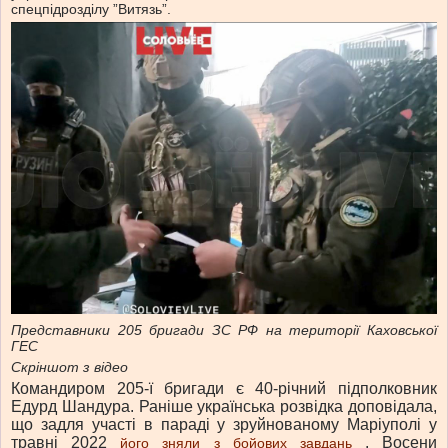
спецпідрозділу ”Витязь”.
Представники 205 бригади ЗС РФ на території Каховської
ГЕС
Скріншот з відео
Командиром 205-ї бригади є 40-річний підполковник
Едурд Шандура. Раніше українська розвідка доповідала,
що задля участі в параді у зруйнованому Маріуполі у
травні 2022
. Восени
його зняли з бойових завдань