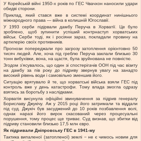
У Корейській війні 1950-х років по ГЕС Чвачхон наносили удари
обидві сторони.
Приклад, який стався вже в системі координат нинішнього
міжнародного права — війна в колишній Югославії.
У 1993 серби підірвали дамбу Перуча в Хорватії. Це було
зроблено, щоб зупинити успіший контрнаступ хорватських
військ. Серби тоді, як і росіяни зараз, покладали провину на
артилерію своїх противників.
Прогнози попереджали про загрозу затоплення орієнтовно 50
тисяч людей. Але, хоча під греблю Перуча заклали близько 30
тонн вибухівки, вона, на щастя, була зруйнована не повністю.
Згодом з’ясувалось, що один зі спостерігачів ООН під час візиту
на дамбу за пів року до підриву звернув увагу на занадто
високий рівень води і самовільно зменшив його.
Ситуацію врятувало й те, що хорватські війська взяли ГЕС під
контроль вже у день катастрофи. Тому влада змогла одразу
взятись за боротьбу з наслідками.
Хорватія висунула офіційні звинувачення за підрив генералу
Бориславу Джукічу. Аж у 2015 році його затримали та віддали
під суд. Джукіч був засуджений до 10 років позбавлення волі,
однак наразі його вирок скасований через процесуальні
порушення, тому процес ще триває. Суд визнав, що збитки від
підриву становили близько 17,5 млн євро.
Як підривали Дніпровську ГЕС в 1941-му
Тактика випаленої (затопленої) землі − не є чимось новим для