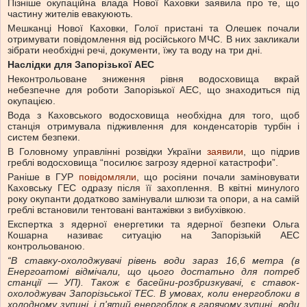
Пізніше окупаційна влада Нової Каховки заявила про те, що
частину жителів евакуюють.
Мешканці Нової Каховки, Голої пристані та Олешек почали
отримувати повідомлення від російського МЧС. В них закликали
зібрати необхідні речі, документи, їжу та воду на три дні.
Наслідки для Запорізької АЕС
Неконтрольоване зниження рівня водосховища вкрай
небезпечне для роботи Запорізької АЕС, що знаходиться під
окупацією.
Вода з Каховського водосховища необхідна для того, щоб
станція отримувала підживлення для конденсаторів турбін і
систем безпеки.
В Головному управлінні розвідки України
заявили
, що підрив
греблі водосховища “посилює загрозу ядерної катастрофи”.
Раніше в ГУР
повідомляли
, що росіяни почали заміновувати
Каховську ГЕС одразу після її захоплення. В квітні минулого
року окупанти додатково замінували шлюзи та опори, а на самій
греблі встановили тентовані вантажівки з вибухівкою.
Експертка з ядерної енергетики та ядерної безпеки Ольга
Кошарна називає ситуацію на Запорізькій АЕС
контрольованою.
“В ставку-охолоджувачі рівень води зараз 16,6 метра (в
Енергоатомі відмічали, що цього достатьно для потреб
станції — УП). Також є басейни-розбризкувачі, є ставок-
охолоджувач Запорізьської ТЕС. В умовах, коли енергоблоки в
холодному зупині, і п'ятий енергоблок в гарячому зупині, води