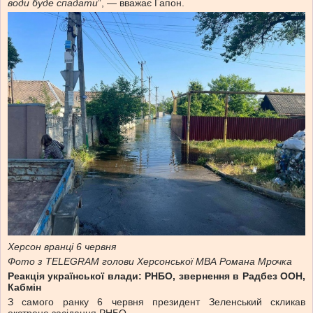
води буде спадати
”, — вважає Гапон.
Херсон вранці 6 червня
Фото з TELEGRAM голови Херсонської МВА Романа Мрочка
Реакція української влади: РНБО, звернення в Радбез ООН,
Кабмін
З самого ранку 6 червня президент Зеленський скликав
екстрене засідання РНБО.