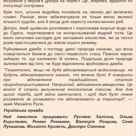
мігрували у верхів'я Дніпра на нерест. Це, зокрема, вдарило по
популяції осетрових.
Крім того, штучна водойма поховала на своєму дні величезні
плавні. Раніше, вони забезпечували не тільки випас великої
кількості худоби, але й місце для нересту незчисленних риб.
Дніпро, який щовесни розливався і опріснював морські води аж
до Одеси, перетворився на контрольований водний потік. Це
мало негативні наслідки для заплавних екосистем, які за тисячі
років пристосувалися до зовсім іншого режиму.
Руйнування дамби з погляду дикої природи означає, що вона
повертається ближче до свого первісного стану. Певною мірою
забирає те, що належало їй колись. Подальша доля природи
залежатиме від того, чи буде відновлена зруйнована дамба.
“Теоретично, якщо не буде відновлюватися водосховище, не
будуть відновлюватися канали, то можна було б говорити
про відновлення традиційного, сталого
природокористування. Наприклад, відновлення вівчарства. Це
могло б стати величезним екологічним плюсом. Але для
цього треба, щоб війна закінчилася, і щоб далі було певне
розуміння, як розвивати та відновлювати ці території”
, —
каже Михайло Русін.
Українська правда
Над текстом працювали: Рустем Халілов, Ольга
Кириленко, Роман Романюк, Вікторія Рощина, Соня
Лукашова, Михайло Кригель, Дмитро Сімонов