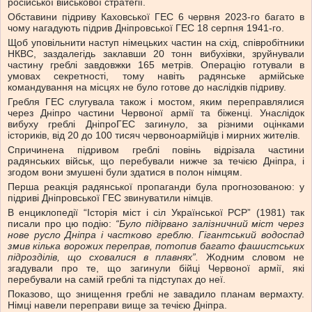
російської військової стратегії.
Обставини підриву Каховської ГЕС 6 червня 2023-го багато в
чому нагадують підрив Дніпровської ГЕС 18 серпня 1941-го.
Щоб уповільнити наступ німецьких частин на схід, співробітники
НКВС, заздалегідь заклавши 20 тонн вибухівки, зруйнували
частину греблі завдовжки 165 метрів. Операцію готували в
умовах секретності, тому навіть радянське армійське
командування на місцях не було готове до наслідків підриву.
Гребля ГЕС слугувала також і мостом, яким переправлялися
через Дніпро частини Червоної армії та біженці. Унаслідок
вибуху греблі ДніпроГЕС загинуло, за різними оцінками
істориків, від 20 до 100 тисяч червоноармійців і мирних жителів.
Спричинена підривом греблі повінь відрізала частини
радянських військ, що перебували нижче за течією Дніпра, і
згодом вони змушені були здатися в полон німцям.
Перша реакція радянської пропаганди була прогнозованою: у
підриві Дніпровської ГЕС звинуватили німців.
В енциклопедії “Історія міст і сіл Української РСР” (1981) так
писали про цю подію:
“Було підірвано залізничний міст через
нове русло Дніпра і частково греблю. Гігантський водоспад
змив кілька ворожих переправ, потопив багато фашистських
підрозділів, що сховалися в плавнях”.
Жодним словом не
згадували про те, що загинули бійці Червоної армії, які
перебували на самій греблі та підступах до неї.
Показово, що знищення греблі не завадило планам вермахту.
Німці навели переправи вище за течією Дніпра.