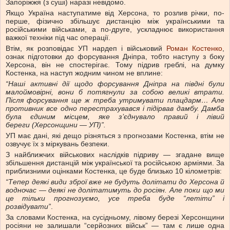
Запоріжжя (з суші) наразі невідомо.
Якщо Україна наступатиме від Херсона, то розлив річки, по-
перше, фізично збільшує дистанцію між українськими та
російськими військами, а по-друге, ускладнює використання
важкої техніки під час операції.
Втім, як розповідає УП нардеп і військовий
Роман Костенко
,
ознак підготовки до форсування Дніпра, тобто наступу з боку
Херсона, він не спостерігає. Тому підрив греблі, на думку
Костенка, на наступ жодним чином не вплине:
“Наші активні дії щодо форсування Дніпра на півдні були
малоймовірні, вони б потягнули за собою великі втрати.
Після форсування ще ж треба утримувати плацдарм… Але
противник все одно перестрахувався і підірвав дамбу.
Дамба
була єдиним місцем, яке з’єднувало правий і лівий
береги
(Херсонщини — УП)”.
УП має дані, які дещо різняться з прогнозами Костенка, втім не
озвучує їх з міркувань безпеки.
З найближчих військових наслідків підриву — згадане вище
збільшення дистанцій між української та російською арміями. За
приблизними оцінками Костенка, це буде близько 10 кілометрів:
“Тепер деякі види зброї вже не будуть долітати до Херсона й
водночас — деякі не долітатимуть до росіян. Але поки що ми
це тільки прогнозуємо, усе треба буде “летіти” і
розвідувати”
.
За словами Костенка, на сусідньому, лівому березі Херсонщини
росіяни не залишали “серйозних військ” — там є лише одна