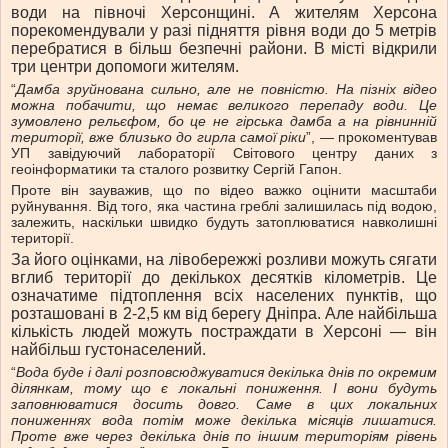
води на півночі Херсонщині. А жителям Херсона
порекомендували у разі підняття рівня води до 5 метрів
перебратися в більш безпечні райони. В місті відкрили
три центри допомоги жителям.
“
Дамба зруйнована сильно, але не повністю. На пізніх відео
можна побачити, що немає великого перепаду води. Це
зумовлено рельєфом, бо це не гірська дамба а на рівнинній
території, вже близько до гирла самої ріки
”, — прокоментував
УП завідуючий лабораторії Світового центру даних з
геоінформатики та сталого розвитку Сергій Гапон.
Проте він зауважив, що по відео важко оцінити масштаби
руйнування. Від того, яка частина греблі залишилась під водою,
залежить, наскільки швидко будуть затоплюватися навколишні
території.
За його оцінками, на лівобережжі розливи можуть сягати
вглиб території до декількох десятків кілометрів. Це
означатиме підтоплення всіх населених пунктів, що
розташовані в 2-2,5 км від берегу Дніпра. Але найбільша
кількість людей можуть постраждати в Херсоні — він
найбільш густонаселений.
“
Вода буде і далі розповсюджуватися декілька днів по окремим
ділянкам, тому що є локальні пониження. І вони будуть
заповнюватися досить довго. Саме в цих локальних
пониженнях вода потім може декілька місяців лишатися.
Проте вже через декілька днів по іншим територіям рівень