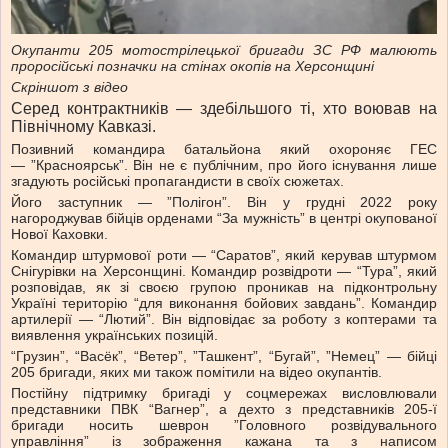
Окупанти 205 мотострілецької бригади ЗС РФ малюють
проросійські позначки на стінах окопів на Херсонщині
Скріншот з відео
Серед контрактників — здебільшого ті, хто воював на
Північному Кавказі.
Позивний командира батальйона який охороняє ГЕС
— ”Красноярськ”. Він не є публічним, про його існування лише
згадують російські пропагандисти в своїх сюжетах.
Його заступник — ”Полігон”. Він у грудні 2022 року
нагороджував бійців орденами “За мужність” в центрі окупованої
Нової Каховки.
Командир штурмової роти — “Саратов”, який керував штурмом
Снігурівки на Херсонщині. Командир розвідроти — “Тура”, який
розповідав, як зі своєю групою проникав на підконтрольну
Україні територію “для виконання бойових завдань”. Командир
артилерії — “Лютий”. Він відповідає за роботу з коптерами та
виявлення українських позицій.
“Грузин”, “Васёк”, “Ветер”, ”Ташкент”, “Бугай”, ”Немец” — бійці
205 бригади, яких ми також помітили на відео окупантів.
Постійну підтримку бригаді у соцмережах висловлювали
представники ПВК “Вагнер”, а дехто з представників 205-ї
бригади носить шеврон ”Головного розвідувального
управління” із зображення кажана та з написом