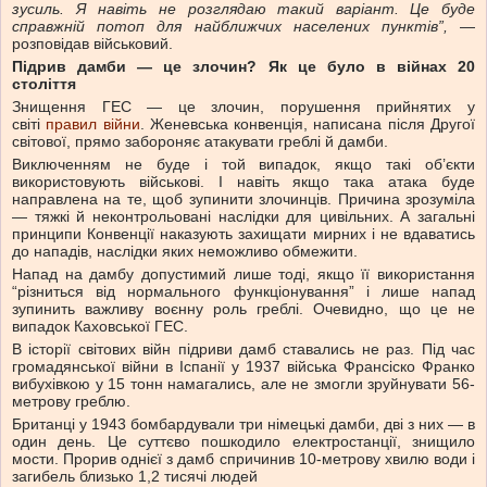
зусиль. Я навіть не розглядаю такий варіант. Це буде
справжній потоп для найближчих населених пунктів”,
—
розповідав військовий.
Підрив дамби — це злочин? Як це було в війнах 20
століття
Знищення ГЕС — це злочин, порушення прийнятих у
світі
правил війни
. Женевська конвенція, написана після Другої
світової, прямо забороняє атакувати греблі й дамби.
Виключенням не буде і той випадок, якщо такі об’єкти
використовують військові. І навіть якщо така атака буде
направлена на те, щоб зупинити злочинців. Причина зрозуміла
— тяжкі й неконтрольовані наслідки для цивільних. А загальні
принципи Конвенції наказують захищати мирних і не вдаватись
до нападів, наслідки яких неможливо обмежити.
Напад на дамбу допустимий лише тоді, якщо її використання
“різниться від нормального функціонування” і лише напад
зупинить важливу воєнну роль греблі. Очевидно, що це не
випадок Каховської ГЕС.
В історії світових війн підриви дамб ставались не раз. Під час
громадянської війни в Іспанії у 1937 війська Франсіско Франко
вибухівкою у 15 тонн намагались, але не змогли зруйнувати 56-
метрову греблю.
Британці у 1943 бомбардували три німецькі дамби, дві з них — в
один день. Це суттєво пошкодило електростанції, знищило
мости. Прорив однієї з дамб спричинив 10-метрову хвилю води і
загибель близько 1,2 тисячі людей