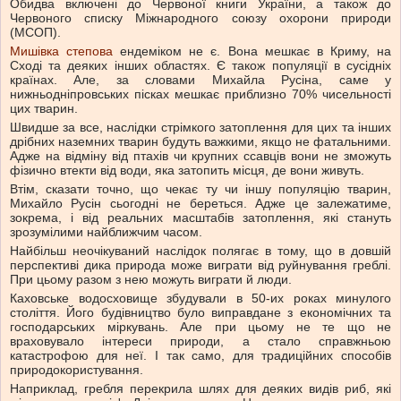
Обидва включені до Червоної книги України, а також до
Червоного списку Міжнародного союзу охорони природи
(МСОП).
Мишівка степова
ендеміком не є. Вона мешкає в Криму, на
Сході та деяких інших областях. Є також популяції в сусідніх
країнах. Але, за словами Михайла Русіна, саме у
нижньодніпровських пісках мешкає приблизно 70% чисельності
цих тварин.
Швидше за все, наслідки стрімкого затоплення для цих та інших
дрібних наземних тварин будуть важкими, якщо не фатальними.
Адже на відміну від птахів чи крупних ссавців вони не зможуть
фізично втекти від води, яка затопить місця, де вони живуть.
Втім, сказати точно, що чекає ту чи іншу популяцію тварин,
Михайло Русін сьогодні не береться. Адже це залежатиме,
зокрема, і від реальних масштабів затоплення, які стануть
зрозумілими найближчим часом.
Найбільш неочікуваний наслідок полягає в тому, що в довшій
перспективі дика природа може виграти від руйнування греблі.
При цьому разом з нею можуть виграти й люди.
Каховське водосховище збудували в 50-их роках минулого
століття. Його будівництво було виправдане з економічних та
господарських міркувань. Але при цьому не те що не
враховувало інтереси природи, а стало справжньою
катастрофою для неї. І так само, для традиційних способів
природокористування.
Наприклад, гребля перекрила шлях для деяких видів риб, які