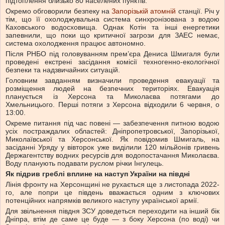
підтоплення близько 80 населених пунктів.
Окремо обговорили безпеку на
Запорізькій атомній
станції. Річ у
тім, що її охолоджувальна система синхронізована з водою
Каховського водосховища. Однак Котін та інші енергетики
запевнили, що поки що критичної загрози для ЗАЕС немає,
система охолодження працює автономно.
Після РНБО під головуванням прем’єра Дениса Шмигаля були
проведені екстрені засідання комісії техногенно-екологічної
безпеки та надзвичайних ситуацій.
Головним завданням визначили проведення евакуації та
розміщення людей на безпечних територіях. Евакуація
планується із Херсона та Миколаєва потягами до
Хмельницього. Перші потяги з Херсона відходили 6 червня, о
13:00.
Окреме питання під час повені — забезпечення питною водою
усіх постраждалих областей: Дніпропетровської, Запорізької,
Миколаївської та Херсонської. Як повідомив Шмигаль, на
засіданні Уряду у вівторок уже виділили 120 мільйонів гривень
Держагентству водних ресурсів для водопостачання Миколаєва.
Воду планують подавати руслом річки Інгулець.
Як підрив греблі вплине на наступ України на півдні
Лінія фронту на Херсонщині не рухається ще з листопада 2022-
го, але попри це південь вважається одним з ключових
потенційних напрямків великого наступу української армії.
Для звільнення півдня ЗСУ доведеться переходити на інший бік
Дніпра, втім де саме це буде — з боку Херсона (по воді) чи