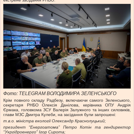
Фото: TELEGRAM ВОЛОДИМИРА ЗЕЛЕНСЬКОГО
Крім повного складу Радбезу, включаючи самого Зеленського,
секретаря РНБО Олексія Данілова, керівника ОПУ Андрія
Єрмака, головкома ЗСУ Валерія Залужного та інших силовиків,
глави МЗС Дмитра Кулеби, на засідання були запрошені:
т.в.о. міністра екології Олександр Краснолуцький;
президент “Енергоатома” Петро Котін та гендиректор
“Укргідроенерго” Ігор Сирота;