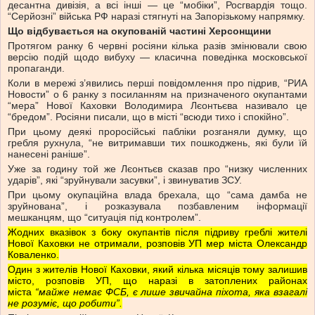
десантна дивізія, а всі інші — це “мобіки”, Росгвардія тощо.
“Серйозні” війська РФ наразі стягнуті на Запорізькому напрямку.
Що відбувається на окупованій частині Херсонщини
Протягом ранку 6 червні росіяни кілька разів змінювали свою
версію подій щодо вибуху — класична поведінка московської
пропаганди.
Коли в мережі з’явились перші повідомлення про підрив, “РИА
Новости” о 6 ранку з посиланням на призначеного окупантами
“мера” Нової Каховки Володимира Лєонтьєва називало це
“бредом”. Росіяни писали, що в місті “всюди тихо і спокійно”.
При цьому деякі проросійські пабліки розганяли думку, що
гребля рухнула, “не витримавши тих пошкоджень, які були їй
нанесені раніше”.
Уже за годину той же Лєонтьєв сказав про “низку численних
ударів”, які “зруйнували засувки”, і звинуватив ЗСУ.
При цьому окупаційна влада брехала, що “сама дамба не
зруйнована”, і розказувала позбавленим інформації
мешканцям, що “ситуація під контролем”.
Жодних вказівок з боку окупантів після підриву греблі жителі
Нової Каховки не отримали, розповів УП мер міста Олександр
Коваленко.
Один з жителів Нової Каховки, який кілька місяців тому залишив
місто, розповів УП, що наразі в затоплених районах
міста
“майже немає ФСБ, є лише звичайна піхота, яка взагалі
не розуміє, що робити”.