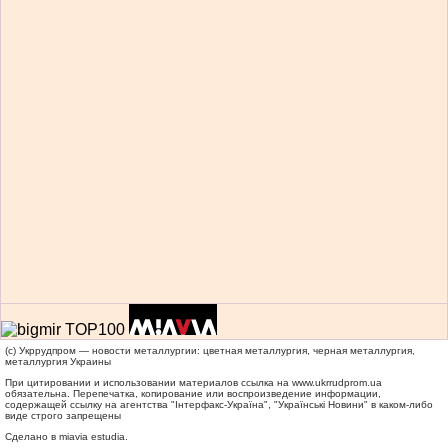
(c) Укррудпром — новости металлургии: цветная металлургия, черная металлургия,
металлургия Украины
При цитировании и использовании материалов ссылка на
www.ukrrudprom.ua
обязательна. Перепечатка, копирование или воспроизведение информации,
содержащей ссылку на агентства "Iнтерфакс-Україна", "Українськi Новини" в каком-либо
виде строго запрещены
Сделано в miavia estudia.