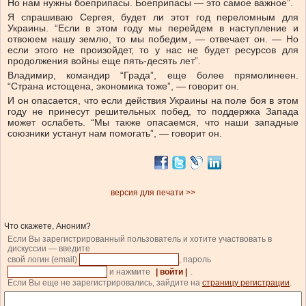
Но нам нужны боеприпасы. Боеприпасы — это самое важное”.
Я спрашиваю Сергея, будет ли этот год переломным для
Украины. “Если в этом году мы перейдем в наступление и
отвоюем нашу землю, то мы победим, — отвечает он. — Но
если этого не произойдет, то у нас не будет ресурсов для
продолжения войны еще пять-десять лет”.
Владимир, командир “Града”, еще более прямолинеен.
“Страна истощена, экономика тоже”, — говорит он.
И он опасается, что если действия Украины на поле боя в этом
году не принесут решительных побед, то поддержка Запада
может ослабеть. “Мы также опасаемся, что наши западные
союзники устанут нам помогать”, — говорит он.
версия для печати >>
Что скажете, Аноним?
Если Вы зарегистрированный пользователь и хотите участвовать в
дискуссии — введите
свой логин (email)
, пароль
и нажмите
| войти |
.
Если Вы еще не зарегистрировались, зайдите на
страницу регистрации
.