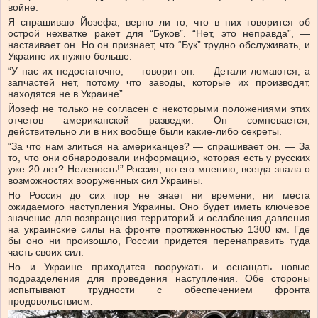
войне.
Я спрашиваю Йозефа, верно ли то, что в них говорится об
острой нехватке ракет для “Буков”. “Нет, это неправда”, —
настаивает он. Но он признает, что “Бук” трудно обслуживать, и
Украине их нужно больше.
“У нас их недостаточно, — говорит он. — Детали ломаются, а
запчастей нет, потому что заводы, которые их производят,
находятся не в Украине”.
Йозеф не только не согласен с некоторыми положениями этих
отчетов американской разведки. Он сомневается,
действительно ли в них вообще были какие-либо секреты.
“За что нам злиться на американцев? — спрашивает он. — За
то, что они обнародовали информацию, которая есть у русских
уже 20 лет? Нелепость!” Россия, по его мнению, всегда знала о
возможностях вооруженных сил Украины.
Но Россия до сих пор не знает ни времени, ни места
ожидаемого наступления Украины. Оно будет иметь ключевое
значение для возвращения территорий и ослабления давления
на украинские силы на фронте протяженностью 1300 км. Где
бы оно ни произошло, России придется перенаправить туда
часть своих сил.
Но и Украине приходится вооружать и оснащать новые
подразделения для проведения наступления. Обе стороны
испытывают трудности с обеспечением фронта
продовольствием.