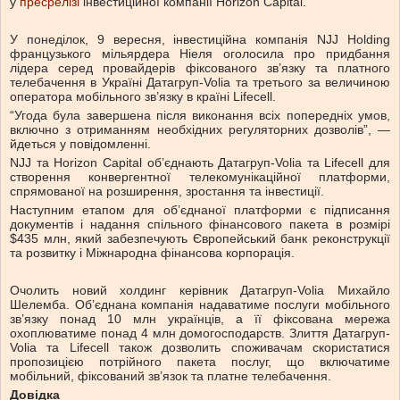
у
пресрелізі
інвестиційної компанії Horizon Capital.
У понеділок, 9 вересня, інвестиційна компанія NJJ Holding
французького мільярдера Ніеля оголосила про придбання
лідера серед провайдерів фіксованого зв’язку та платного
телебачення в Україні Датагруп-Volia та третього за величиною
оператора мобільного зв’язку в країні Lifecell.
“Угода була завершена після виконання всіх попередніх умов,
включно з отриманням необхідних регуляторних дозволів”, —
йдеться у повідомленні.
NJJ та Horizon Capital об’єднають Датагруп-Volia та Lifecell для
створення конвергентної телекомунікаційної платформи,
спрямованої на розширення, зростання та інвестиції.
Наступним етапом для об’єднаної платформи є підписання
документів і надання спільного фінансового пакета в розмірі
$435 млн, який забезпечують Європейський банк реконструкції
та розвитку і Міжнародна фінансова корпорація.
Очолить новий холдинг керівник Датагруп-Volia Михайло
Шелемба. Об’єднана компанія надаватиме послуги мобільного
зв’язку понад 10 млн українців, а її фіксована мережа
охоплюватиме понад 4 млн домогосподарств. Злиття Датагруп-
Volia та Lifecell також дозволить споживачам скористатися
пропозицією потрійного пакета послуг, що включатиме
мобільний, фіксований зв’язок та платне телебачення.
Довідка