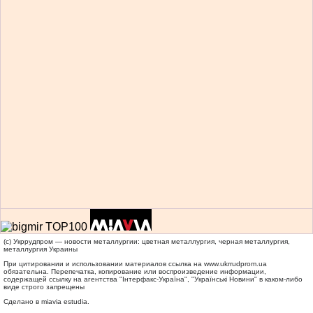
(c) Укррудпром — новости металлургии: цветная металлургия, черная металлургия,
металлургия Украины
При цитировании и использовании материалов ссылка на
www.ukrrudprom.ua
обязательна. Перепечатка, копирование или воспроизведение информации,
содержащей ссылку на агентства "Iнтерфакс-Україна", "Українськi Новини" в каком-либо
виде строго запрещены
Сделано в miavia estudia.