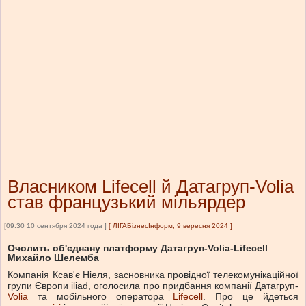
Власником Lifecell й Датагруп-Volia
став французький мільярдер
[09:30 10 сентября 2024 года ]
[
ЛІГАБізнесІнформ, 9 вересня 2024
]
Очолить об'єднану платформу Датагруп-Volia-Lifecell
Михайло Шелемба
Компанія Ксав'є Ніеля, засновника провідної телекомунікаційної
групи Європи iliad, оголосила про придбання компанії Датагруп-
Volia
та мобільного оператора
Lifecell
. Про це йдеться