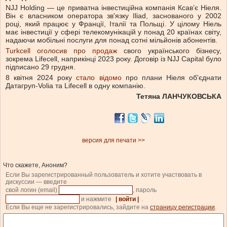
NJJ Holding — це приватна інвестиційна компанія Ксав’є Ніеля.
Він є власником оператора зв'язку Iliad, заснованого у 2002
році, який працює у Франції, Італії та Польщі. У цілому Ніель
має інвестиції у сфері телекомунікацій у понад 20 країнах світу,
надаючи мобільні послуги для понад сотні мільйонів абонентів.
Turkcell оголосив про продаж
свого українського бізнесу,
зокрема Lifecell, наприкінці 2023 року. Договір із NJJ Capital було
підписано 29 грудня.
8 квітня 2024 року
стало відомо
про плани Ніеля об'єднати
Датагруп-Volia та Lifecell в одну компанію.
Тетяна ЛАНЧУКОВСЬКА
версия для печати >>
Что скажете, Аноним?
Если Вы зарегистрированный пользователь и хотите участвовать в
дискуссии — введите
свой логин (email)
, пароль
и нажмите
| войти |
.
Если Вы еще не зарегистрировались, зайдите на
страницу регистрации
.