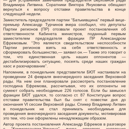
— для устранения замечаний председателя Верховной рады
Владимира Литвина. Соратники Виктора Януковича обещают
вернуться к вопросу отставки правительства в конце
следующей недели.
Заместитель председателя партии “Батькивщина” первый вице-
премьер Александр Турчинов вчера сообщил, что депутаты
Партии регионов (ПР) отозвали проект постановления об
ответственности Кабинета министров, поданный первым
заместителем председателя фракции ПР Александром
Ефремовым. “Это является свидетельством неспособности
Партии регионов взять на себя ответственность и
сформировать большинство,— заявил он.— Также это говорит о
том, что единственная цель наших оппонентов —
дестабилизировать ситуацию, посеять среди наших граждан
хаос и разочарование”.
Напомним, в понедельник представители БЮТ настаивали на
проведении 24 февраля внеочередного заседания Верховной
рады. На нем они планировали рассмотреть постановление
господина Ефремова, рассчитывая, что их оппоненты не
сумеют собрать необходимые 226 голосов. Если бы замысел
фракции БЮТ удался, то согласно ст. 87 Конституции вопрос
отставки правительства был бы снят с повестки дня до
окончания VI сессии Верховной рады. Спикер Владимир Литвин
в понедельник не стал принимать необходимые для
проведения внеочередного заседания документы, мотивировав
это тем, что они оформлены ненадлежащим образом.
Автор проекта постановления Александр Ефремов в разговоре
с “Коммерсантом-Украина” вчера опроверг заявление