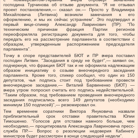
господина Турчинова об отзыве документа. “Я не отзывал
проект постановления,— сказал он.— Просто у Владимира
Михайловича (Литвина) возникли замечания к его
оформлению, и мы их сейчас устраняем”. Это подтвердил и
первый вице-спикер Александр Лавринович (ПР): “По
техническим причинам фракция Партии регионов
переоформляла регистрацию документа для того, чтобы
передать его на рассмотрение парламента в соответствии с
образцом, утвержденным распоряжением председателя
парламента”.
Точку в споре представителей БЮТ и ПР вчера поставил
господин Литвин. “Заседания в среду не будет”,— заявил он,
подчеркнув, что фракция БЮТ так и не оформила надлежащим
образом инициативу о созыве внеочередного заседания
парламента. Кроме того, спикер сообщил, что один из 150
депутатов, чья подпись стоит под требованием провести
внеочередное заседание,— Виталий Барвиненко (БЮТ) —
вчера утром попросил считать его подпись недействительной.
“Таким образом, под требованием проведения внеочередного
заседания подписались всего 149 депутатов (необходимо
минимум 150 подписей)”,— резюмировал он.
Тем временем соратники Виктора Януковича назвали
приблизительный срок отставки правительства Юлии
Тимошенко. “Голосов для отставки намного больше, чем
необходимо,— процитировала Александра Лавриновича пресс-
служба ПР.— Вопрос о резолюции недоверия Кабинету
министров будет рассмотрен в конце следующей недели”.