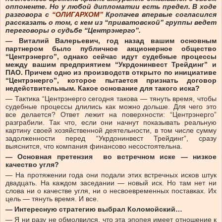
оппоненте. Но у любой дипломатии есть предел. В ходе
разговора с
“ОЛИГАРХОМ”
Кропачев впервые согласился
рассказать о том, с кем из “приватовской” группы ведет
переговоры о судьбе “Центрэнерго”.
— Виталий Валерьевич, год назад вашим основным
партнером было публичное акционерное общество
“Центрэнерго”, однако сейчас идут судебные процессы
между вашим предприятием “Укрдонинвест Трейдинг” и
ПАО. Причем одно из производств открыто по инициативе
“Центрэнерго”, которое пытается признать договор
недействительным. Какое основание для такого иска?
— Тактика “Центрэнерго сегодня такова — тянуть время, чтобы
судебные процессы длились как можно дольше. Для чего это
все делается? Ответ лежит на поверхности: “Центрэнерго”
разграбили. Так что, если они начнут показывать реальную
картину своей хозяйственной деятельности, в том числе сумму
задолженности перед “Укрдонинвест Трейдинг”, сразу
выяснится, что компания финансово несостоятельна.
— Основная претензия во встречном иске — низкое
качество угля?
— На протяжении года они подали этих встречных исков штук
двадцать. На каждом заседании — новый иск. Но там нет ни
слова ни о качестве угля, ни о несвоевременных поставках. Их
цель — тянуть время. И все.
— Интересную стратегию выбрал Коломойский…
— Я ни разу не обмолвился, что эта эпопея имеет отношение к