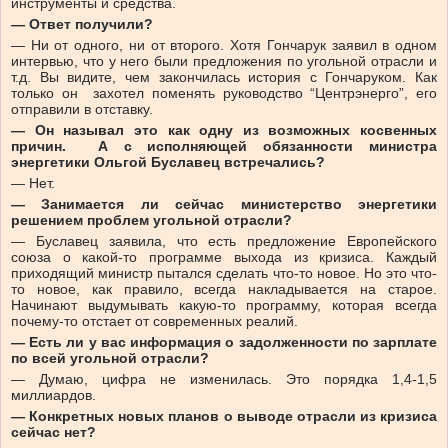
инструменты и средства.
— Ответ получили?
— Ни от одного, ни от второго. Хотя Гончарук заявил в одном
интервью, что у него были предложения по угольной отрасли и
т.д. Вы видите, чем закончилась история с Гончаруком. Как
только он захотел поменять руководство “Центрэнерго”, его
отправили в отставку.
— Он называл это как одну из возможных косвенных
причин. А с исполняющей обязанности министра
энергетики Ольгой Буславец встречались?
— Нет.
— Занимается ли сейчас министерство энергетики
решением проблем угольной отрасли?
— Буславец заявила, что есть предложение Европейского
союза о какой-то программе выхода из кризиса. Каждый
приходящий министр пытался сделать что-то новое. Но это что-
то новое, как правило, всегда накладывается на старое.
Начинают выдумывать какую-то программу, которая всегда
почему-то отстает от современных реалий.
— Есть ли у вас информация о задолженности по зарплате
по всей угольной отрасли?
— Думаю, цифра не изменилась. Это порядка 1,4-1,5
миллиардов.
— Конкретных новых планов о выводе отрасли из кризиса
сейчас нет?