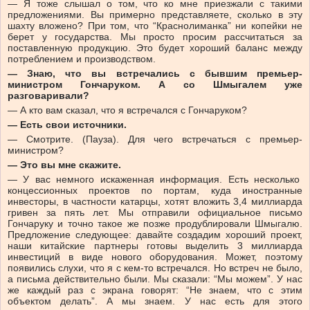
— Я тоже слышал о том, что ко мне приезжали с такими
предложениями. Вы примерно представляете, сколько в эту
шахту вложено? При том, что “Краснолиманка” ни копейки не
берет у государства. Мы просто просим рассчитаться за
поставленную продукцию. Это будет хороший баланс между
потреблением и производством.
— Знаю, что вы встречались с бывшим премьер-
министром Гончаруком. А со Шмыгалем уже
разговаривали?
— А кто вам сказал, что я встречался с Гончаруком?
— Есть свои источники.
— Смотрите. (Пауза). Для чего встречаться с премьер-
министром?
— Это вы мне скажите.
— У вас немного искаженная информация. Есть несколько
концессионных проектов по портам, куда иностранные
инвесторы, в частности катарцы, хотят вложить 3,4 миллиарда
гривен за пять лет. Мы отправили официальное письмо
Гончаруку и точно такое же позже продублировали Шмыгалю.
Предложение следующее: давайте создадим хороший проект,
наши китайские партнеры готовы выделить 3 миллиарда
инвестиций в виде нового оборудования. Может, поэтому
появились слухи, что я с кем-то встречался. Но встреч не было,
а письма действительно были. Мы сказали: “Мы можем”. У нас
же каждый раз с экрана говорят: “Не знаем, что с этим
объектом делать”. А мы знаем. У нас есть для этого