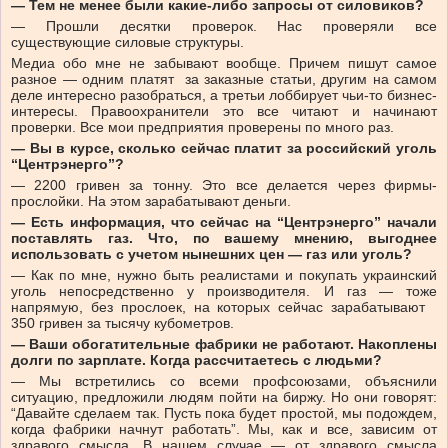
— Тем не менее были какие-либо запросы от силовиков?
— Прошли десятки проверок. Нас проверяли все
существующие силовые структуры.
Медиа обо мне не забывают вообще. Причем пишут самое
разное — одним платят за заказные статьи, другим на самом
деле интересно разобраться, а третьи лоббирует чьи-то бизнес-
интересы. Правоохранители это все читают и начинают
проверки. Все мои предприятия проверены по много раз.
— Вы в курсе, сколько сейчас платит за российский уголь
“Центрэнерго”?
— 2200 гривен за тонну. Это все делается через фирмы-
прослойки. На этом зарабатывают деньги.
— Есть информация, что сейчас на “Центрэнерго” начали
поставлять газ. Что, по вашему мнению, выгоднее
использовать с учетом нынешних цен — газ или уголь?
— Как по мне, нужно быть реалистами и покупать украинский
уголь непосредственно у производителя. И газ — тоже
напрямую, без прослоек, на которых сейчас зарабатывают
350 гривен за тысячу кубометров.
— Ваши обогатительные фабрики не работают. Накоплены
долги по зарплате. Когда рассчитаетесь с людьми?
— Мы встретились со всеми профсоюзами, объяснили
ситуацию, предложили людям пойти на биржу. Но они говорят:
“Давайте сделаем так. Пусть пока будет простой, мы подождем,
когда фабрики начнут работать”. Мы, как и все, зависим от
здравого смысла. В нашем случае — от здравого смысла