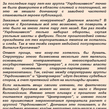
За последние пару лет его группа “Укрдонинвест” точно
не была фаворитом в области слияний и поглощений, но
это не мешало дончанину с завидной частотой
становиться героем публикаций.
Заказные кампании конкурентов? Давление власти? В
случае с Кропачевым всё это возможно, но поверить в
это было на много легче пару лет назад. Как раз тогда
“Укрдонинвест” только набирал обороты, скупая
угольные шахты и фабрики. После прошлогодней смены
президента от тех корпоративных темпов не осталось
и следа. Так в чем тогда секрет медийной популярности
Виталия Кропачева?
Ответ проще, чем кому-то хотелось бы думать.
Структуры этого бизнесмена несколько лет являлись
основными контрагентами многострадальной
государственной “Центрэнерго”, а после смены власти
стали основными спарринг-партнерами этой
энергокомпании. Так, сейчас между структурами группы
“Укрдонинвест” и “Центрэнерго” идут десятки судебных
споров, а счет претензий идет на миллиарды гривен.
Если называть вещи своими именами, то фактически
Виталий Кропачев воюет ни много ни мало с Игорем
Коломойским. Именно этот олигарх с прошлого года
считается куратором “Центрэнерго”, и именно после
его пришествия энергокомпания прекратила расчет с
группой “Укрдонинвест”. Дончанин это понимает, и до
последнего времени крайне аккуратно отзывался о своем