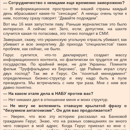
— Сотрудничество с немцами еще временно заморожено?
— В информационное пространство нашей страны каждый
день вбрасывают какие-то “сенсации”. А немцы очень чутки к
ним, поэтому сразу говорят: “Давайте подождем”.
Вот мы 16 мая запустили лаву. Раньше журналистам это было
интересно. А сейчас нет. Зато, если, допустим, на шахте
случится какая-то потасовка, это точно попадет в СМИ.
Завершая, скажу, что украинскую угольную отрасль убивают, как
убивают и всю энергетику. До прихода “специалистов” таких
проблем, как сейчас, не было.
Герус суетится, что-то декларирует, создает массу
информационного контента, но фактически он трудится не для
государства. По крайней мере, не для Украины. Помните
фильм “Труффальдино из Бергамо”, где Райкин играл слугу
двух господ? Так же и Герус. Он “понятый менеджмент”
определенных бизнес-структур и ему надо быть в пуле
президента. Мы встречались с ним три раза. Мне с ним все
давно понятно.
— На каком этапе дела в НАБУ против вас?
— Нет никаких дел в отношении меня и моих структур.
— Не могу не вспомнить ставшую крылатой фразу о
“безумном антагонизме”. Он для вас продолжается?
— Уверен, что всю эту историю рассказал на Банковой
гражданин Герус. Знаю, что на разных совещаниях он много
чего говорил в мой адрес. Когда Герус приехал ко мне с