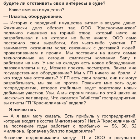
будете ли отстаивать свои интересы в суде?
— Какое именно имущество?
— Пласты, оборудование.
— История с передачей имущества витает в воздухе давно.
Фактически дело обстоит так. ООО “Краснолиманское”
получило лицензию на горный отвод, который никто не
разрабатывал и на котором не было ничего. ООО само
построило свои выработки, без чьего-либо участия. ГП
занимается оказанием услуг, связанных с доставкой людей,
проветриванием и прочим. Мы поставили на шахту самые
технологичные на сегодня комплексы компании Sany и
работаем на них. У нас на складах есть новое оборудование,
лавокомплекты и т.д. Можете поехать посмотреть. Зачем мне
государственное оборудование? Мы у ГП ничего не брали. И
что тогда мне отстаивать? У ГП есть свои пласты, они их могут
разрабатывать, мы же не против. Покажите мне хоть одно
госпредприятие, которое стабильно ведет подготовку новых
добычных участков. Увы. А мы строим планы по этой шахте на
несколько лет вперед. Что касается “убийства” госпредприятия,
вы отчеты ГП “Краснолиманка” видели?
— Я лично нет.
— А я вам могу сказать. Есть прибыль у госпредприятий,
которые входят в состав Минтопэнерго? Нет. А “Краснолиманка”
за последние годы работает с прибылью — 56, 50, 52
миллиона. Кропачев убил это предприятие?
Возникли недопонимания между ГП и ООО в результате