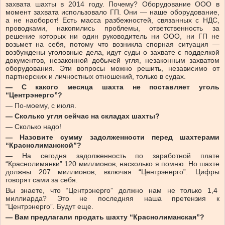
захвата шахты в 2014 году. Почему? Оборудование ООО в
момент захвата использовало ГП. Они — наше оборудование,
а не наоборот! Есть масса разбежностей, связанных с НДС,
проводками, накопились проблемы, ответственность за
решение которых ни один руководитель ни ООО, ни ГП не
возьмет на себя, потому что возникла спорная ситуация —
возбуждены уголовные дела, идут суды о захвате с подделкой
документов, незаконной добычей угля, незаконным захватом
оборудования. Эти вопросы можно решить, независимо от
партнерских и личностных отношений, только в судах.
— С какого месяца шахта не поставляет уголь
“Центрэнерго”?
— По-моему, с июля.
— Сколько угля сейчас на складах шахты?
— Сколько надо!
— Назовите сумму задолженности перед шахтерами
“Краснолиманской”?
— На сегодня задолженность по заработной плате
“Краснолиманки” 120 миллионов, насколько я помню. Но шахте
должны 207 миллионов, включая “Центрэнерго”. Цифры
говорят сами за себя.
Вы знаете, что “Центрэнерго” должно нам не только 1,4
миллиарда? Это не последняя наша претензия к
“Центрэнерго”. Будут еще.
— Вам предлагали продать шахту “Краснолиманская”?