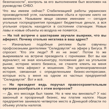
безопасности”, контроль за его выполнением был возложен на
руководство СНБО.
Что мы имеем сейчас? Стабилизацией работы украинских
производителей угля, налаживанием сбыта и прочим никто не
занимается. Называем вещи своими именами — сегодня
угольные госпредприятия проедают бюджетные деньги, а вся
угольная отрасль находится в состоянии стагнации. Новые
лавы и новые объекты из воздуха не появятся…
— На той встрече с шахтерами звучали выкрики, что вы
аферист. Почему столько негатива в ваш адрес?
— Изначально подобные реплики были озвучены
профсоюзными деятелями “Селидовугля” на эфире у Бигуса. Я
спросил: “Кто эти люди? Я их не знаю”. Потом то же
выкрикивали на встрече президента с горняками. Вот вы как
журналист, не зная конъюнктуру, положение дел на угольном
рынке, историю моего бизнеса, не станете клеить на меня
ярлыки типа аферист и мошенник. Это целенаправленная
история, связанная с определенными бизнес-интересами,
которые есть у меня на одном из частных предприятий
“Селидовугля”. Вот и всё.
— Но президент ведь поручал правоохранительным
органам разобраться с этим вопросом?
— Да, его месседж был таким. Но в чем мы виноваты? У нас
законный и прозрачный бизнес, мы платим налоги. Наше
предприятие занимало четвертое место в Донецкой области по
объему уплаты налогов.