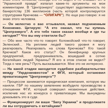
“Украинской правде” излагал какие-то аргументы на мои
комментарии. В “Центрэнерго” существует задолженность по
банкротству 136 миллионов (часть которой контролируется
структурами Крючкова —
“ОЛИГАРХ”
). Но еще раз говорю: я не
знаю этого человека.
— Он нелестно о вас отзывался, назвал подчиненным
Кононенко. Цитирую: “А кто сказал, что ты купишь
“Центрэнерго”. А кто тебе такое сказал вообще и где ты
сегодня?” Что вы ему ответили бы?
— Обо мне часто что-то говорят. Коломойский что-то говорит,
Зеленский… На реплики людей такого уровня я могу
реагировать. Реагировать на слова Крючкова? Кто такой
Крючков? Каков его статус? Он бенефициар крупных
предприятий, предприниматель, вошедший в сотню
богатейших людей Украины? Я его в этом списке не видел?
Тогда о чем речь? Пусть высказывается. Мне это не интересно.
— На какой стадии находится судебное разбирательство
между “Укрдонинвестом” и ФГИ, который остановил
приватизацию “Центрэнерго”?
— Процессом занимается юридическая компания, которую мы
наняли. ГБР по нашему заявлению возбудило производство в
отношении ФГИ, который совершил незаконные действия,
исключив нас из конкурса о приватизации. Мы вынуждены
доказывать это в суде.
— Функционирует ли ваше “Sany Украина” и продолжаете
ли вы сотрудничать с китайцами?