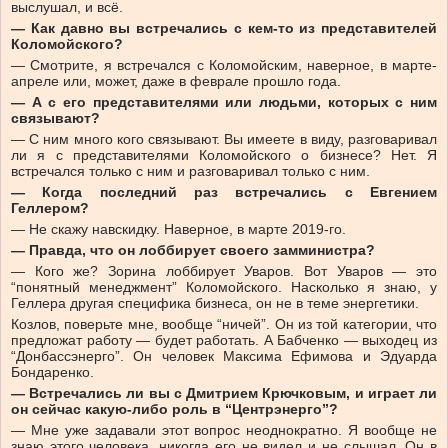
выслушал, и всё.
— Как давно вы встречались с кем-то из представителей
Коломойского?
— Смотрите, я встречался с Коломойским, наверное, в марте-
апреле или, может, даже в феврале прошло года.
— А с его представителями или людьми, которых с ним
связывают?
— С ним много кого связывают. Вы имеете в виду, разговаривал
ли я с представителями Коломойского о бизнесе? Нет. Я
встречался только с ним и разговаривал только с ним.
— Когда последний раз встречались с Евгением
Геллером?
— Не скажу навскидку. Наверное, в марте 2019-го.
— Правда, что он лоббирует своего замминистра?
— Кого же? Зорина лоббирует Уваров. Вот Уваров — это
“понятный менеджмент” Коломойского. Насколько я знаю, у
Геллера другая специфика бизнеса, он не в теме энергетики.
Козлов, поверьте мне, вообще “ничей”. Он из той категории, что
предложат работу — будет работать. А Бабченко — выходец из
“Донбассэнерго”. Он человек Максима Ефимова и Эдуарда
Бондаренко.
— Встречались ли вы с Дмитрием Крючковым, и играет ли
он сейчас какую-либо роль в “Центрэнерго”?
— Мне уже задавали этот вопрос неоднократно. Я вообще не
знаю этого человека, никогда его не видел и не слышал. Он в