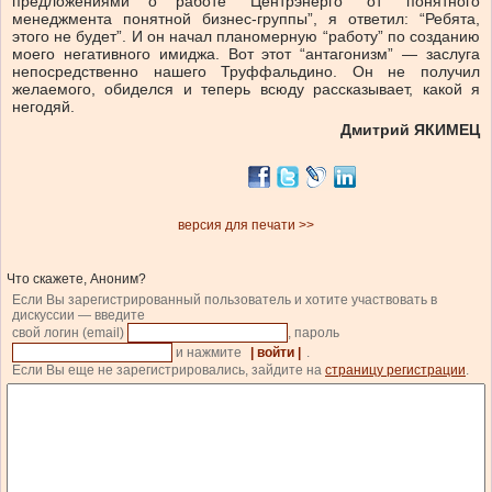
предложениями о работе “Центрэнерго” от “понятного
менеджмента понятной бизнес-группы”, я ответил: “Ребята,
этого не будет”. И он начал планомерную “работу” по созданию
моего негативного имиджа. Вот этот “антагонизм” — заслуга
непосредственно нашего Труффальдино. Он не получил
желаемого, обиделся и теперь всюду рассказывает, какой я
негодяй.
Дмитрий ЯКИМЕЦ
версия для печати >>
Что скажете, Аноним?
Если Вы зарегистрированный пользователь и хотите участвовать в
дискуссии — введите
свой логин (email)
, пароль
и нажмите
| войти |
.
Если Вы еще не зарегистрировались, зайдите на
страницу регистрации
.