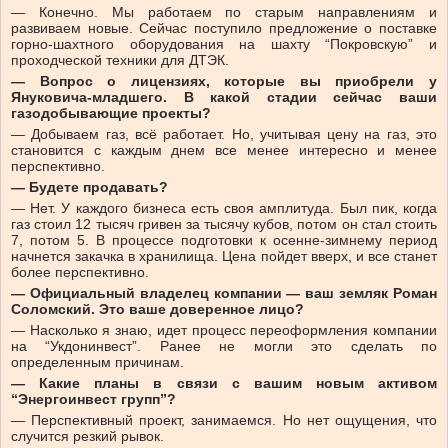
— Конечно. Мы работаем по старым направлениям и
развиваем новые. Сейчас поступило предложение о поставке
горно-шахтного оборудования на шахту “Покровскую” и
проходческой техники для ДТЭК.
— Вопрос о лицензиях, которые вы приобрели у
Януковича-младшего. В какой стадии сейчас ваши
газодобывающие проекты?
— Добываем газ, всё работает. Но, учитывая цену на газ, это
становится с каждым днем все менее интересно и менее
перспективно.
— Будете продавать?
— Нет. У каждого бизнеса есть своя амплитуда. Был пик, когда
газ стоил 12 тысяч гривен за тысячу кубов, потом он стал стоить
7, потом 5. В процессе подготовки к осенне-зимнему период
начнется закачка в хранилища. Цена пойдет вверх, и все станет
более перспективно.
— Официальный владелец компании — ваш земляк Роман
Соломский. Это ваше доверенное лицо?
— Насколько я знаю, идет процесс переоформления компании
на “Укдонинвест”. Ранее не могли это сделать по
определенным причинам.
— Какие планы в связи с вашим новым активом
“Энергоинвест групп”?
— Перспективный проект, занимаемся. Но нет ощущения, что
случится резкий рывок.