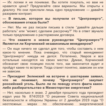
— Их логики я не понимаю. Вы хотите покупать, но вам не
нравится цена? Предлагайте свои варианты. Мы открыты к
диалогу. Но они прислали лишь одно предложение — давайте
разорвем контракт.
— В письме, которое вы получили от “Центрэнерго”,
обоснования отказа были?
— Нет. Мы не раз писали письма в стиле “давайте дальше
работать” или “может, сделаем рассрочку?” Но в ответ звучало
только предложение о расторжении договора.
— Что скажете о новом руководстве “Центрэнерго”?
Является ли Корчинский независимым менеджером?
— Он еще ничего не сделал для того, чтобы составить о нем
какое-то мнение. Пока очевидно, что старый менеджмент
“Центрэнерго” никуда не делся: Потапенко, Уваров и все
остальные находятся на своих местах. Думаю, Корчинский
обозначит свою позицию после того, как закончится аудит и
пройдут какие-то встречи. Тогда станет понятно, зависим он или
не зависим.
— Президент Зеленский на встрече с шахтерами заявил,
что не понимает, почему “Центрэнерго” закупает
российский уголь. Было ли по поводу этого факта какое-
либо разбирательство в Министерстве энергетики?
— Нет, насколько я знаю. 2 декабря прошлого года президент
издал указ № 874/2019 “О решении Совета национальной
безопасности и обороны Украины от 2 декабря 2019 года “О
неотложных мерах по обеспечению энергетической