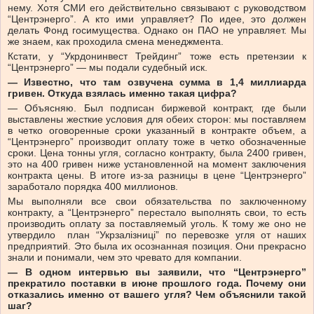
нему. Хотя СМИ его действительно связывают с руководством
“Центрэнерго”. А кто ими управляет? По идее, это должен
делать Фонд госимущества. Однако он ПАО не управляет. Мы
же знаем, как проходила смена менеджмента.
Кстати, у “Укрдонинвест Трейдинг” тоже есть претензии к
“Центрэнерго” — мы подали судебный иск.
— Известно, что там озвучена сумма в 1,4 миллиарда
гривен. Откуда взялась именно такая цифра?
— Объясняю. Был подписан биржевой контракт, где были
выставлены жесткие условия для обеих сторон: мы поставляем
в четко оговоренные сроки указанный в контракте объем, а
“Центрэнерго” производит оплату тоже в четко обозначенные
сроки. Цена тонны угля, согласно контракту, была 2400 гривен,
это на 400 гривен ниже установленной на момент заключения
контракта цены. В итоге из-за разницы в цене “Центрэнерго”
заработало порядка 400 миллионов.
Мы выполняли все свои обязательства по заключенному
контракту, а “Центрэнерго” перестало выполнять свои, то есть
производить оплату за поставляемый уголь. К тому же оно не
утвердило план “Укрзалізниці” по перевозке угля от наших
предприятий. Это была их осознанная позиция. Они прекрасно
знали и понимали, чем это чревато для компании.
— В одном интервью вы заявили, что “Центрэнерго”
прекратило поставки в июне прошлого года. Почему они
отказались именно от вашего угля? Чем объяснили такой
шаг?