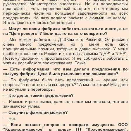
руководства Министерства энергетики. Но он периодически
пропадает… Есть определенный алгоритм, по которому мы
периодически частично погашаем задолженности на всех
предприятиях. Но дату полного расчета с людьми не назову.
Это зависит от многих обстоятельств.
— Могут ли ваши фабрики работать на кого-то иного, а не
на “Центрэнерго”? Если да, то на кого конкретно?
— Мы можем работать с ДТЭКом и с Россией. От россиян
очень много предложений, но у меня есть свои
принципиальные позиции, которые я давно высказал. У меня
особое отношение к России и к так называемым “ДНР” и “ЛНР”.
Поэтому фабрики и простаивают. Я не собираюсь работать с
углями российского происхождения. Точка.
— Есть информация, что вам делали предложения по
выкупу фабрик. Цена была рыночная или заниженная?
— По фабрикам было пять предложений — аренда или
вопросы “а не хотите ли вы продать?” А мы не хотим! Мы даже
не вступали в переговоры.
— Кто делал такие предложения?
— Разные игроки рынка, даже те, о ком мы не знали, что они
занимаются углем.
— Озвучить фамилии можете?
— Нет.
— Если встанет вопрос о возврате имущества ООО
“Краснолиманское” в пользу ГП “Краснолиманская”,