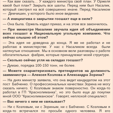
— Как вам сказать… У каждого министра свой план. У Оржеля
какой был план? Закрыть все шахты. Перед ним был Насалик,
который смотрел на всё совершенно иначе. Перед Насаликом
— Демчишин, у которого было иное видение.
— А инициатива о закрытии госшахт еще в силе?
— Она была. Оржель издал приказ, и на этом все закончилось.
— При министре Насалике звучала идея об объединении
всех госшахт в Национальную угольную компанию. Что
сейчас слышно об этом?
— Эта идея не доведена до конца. Я же не работал и не
работаю в министерстве. У нас с Насаликом всегда были
натянутые отношения. Мы в основном вели разговоры о работе
обогатительных фабрик, которые принадлежат моей структуре.
— Сколько сейчас угля на складах госшахт?
— Думаю, порядка 100-150 тонн, не более.
— Можете охарактеризовать претендентов на должность
замминистра — Алексея Козлова и Александра Зорина?
— На днях министр заявила, что она видит кандидатом на этот
пост Бабченко. О профессиональных качествах Зорина не могу
сказать ничего. С Козловым знаком поверхностно. Он когда-то
работал в ГП “Краснолиманка”, но это было еще до покупки
мной ООО “Краснолиманское”. Говорят, неплохой специалист.
— Вас ничего с ним не связывает?
— Ни с Козловым, ни с Зориным, ни с Бабченко. С Козловым я
когда-то встречался по просьбе одного человека. Я его