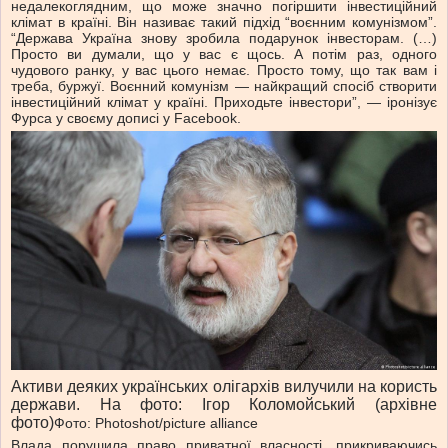
недалекоглядним, що може значно погіршити інвестиційний
клімат в країні. Він називає такий підхід “воєнним комунізмом”.
“Держава Україна знову зробила подарунок інвесторам. (…)
Просто ви думали, що у вас є щось. А потім раз, одного
чудового ранку, у вас цього немає. Просто тому, що так вам і
треба, буржуї. Воєнний комунізм — найкращий спосіб створити
інвестиційний клімат у країні. Приходьте інвестори”, — іронізує
Фурса у своєму дописі у Facebook.
Активи деяких українських олігархів вилучили на користь
держави. На фото: Ігор Коломойський (архівне
фото)
Фото: Photoshot/picture alliance
Влада порушила право приватної власності, прикриваючись