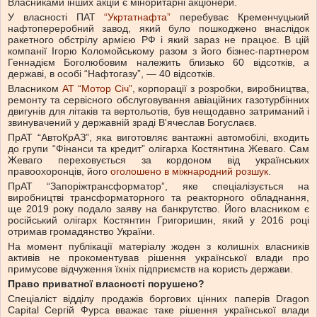
Власниками інших акцій є міноритарні акціонери.
У власності ПАТ
“Укртатнафта”
перебуває Кременчуцький
нафтопереробний завод, який було пошкоджено внаслідок
ракетного обстрілу армією РФ і який зараз не працює. В цій
компанії Ігорю Коломойському разом з його бізнес-партнером
Геннадієм Боголюбовим належить близько 60 відсотків, а
державі, в особі “Нафтогазу”, — 40 відсотків.
Власником
АТ “Мотор Січ”
, корпорації з розробки, виробництва,
ремонту та сервісного обслуговування авіаційних газотурбінних
двигунів для літаків та вертольотів, був нещодавно затриманий і
звинувачений у державній зраді В'ячеслав Богуслаєв.
ПрАТ “АвтоКрАЗ”, яка виготовляє вантажні автомобілі, входить
до групи “Фінанси та кредит” олігарха Костянтина Жеваго. Сам
Жеваго переховується за кордоном від українських
правоохоронців, його
оголошено в міжнародний розшук
.
ПрАТ “Запоріжтрансформатор”, яке спеціалізується на
виробництві трансформаторного та реакторного обладнання,
ще 2019 року подало заяву на банкрутство. Його власником є
російський олігарх Костянтин Григоришин, який у 2016 році
отримав громадянство України.
На момент публікації матеріалу жоден з колишніх власників
активів не прокоментував рішення української влади про
примусове відчуження їхніх підприємств на користь держави.
Право приватної власності порушено?
Спеціаліст відділу продажів боргових цінних паперів Dragon
Capital Сергій Фурса вважає таке рішення української влади