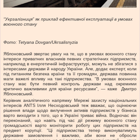
“Укрзалізниця” як приклад ефективної експлуатації в умовах
воєнного стану
Фото: Tetyana Dovgan/Ukrsalisnyzia
Яблоновський звертає увагу на те, що в умовах воєнного стану
інтереси приватних власників певних стратегічних підприємств,
наприклад в енергетичній інфраструктурі, можуть не збігатися з
інтересами держави й народу України. Але, додає експерт, коли
під питанням безпека країни та її громадян, держава повинна
мати важелі впливу на такі підприємства. “В умовах воєнного
стану має бути певний контроль держави над окремими
критично важливими для країни ресурсами”, — каже Дмитро
Яблоновський.
Керівник аналітичного напрямку Мережі захисту національних
інтересів ANTS Ілля Несходовський теж вважає, що оцінюючи
рішення влади щодо вилучення активів підприємств у бізнеса
варто виходити з того, що в Україні триває війна. Водночас він
переконаний, що навіть під час дії режиму воєнного стану
громадськості варто моніторити роботу цих підприємств на
предмет корупції. “Ці підприємства тепер виконуватимуть
державне замовлення і важливо, аби вони не обросли