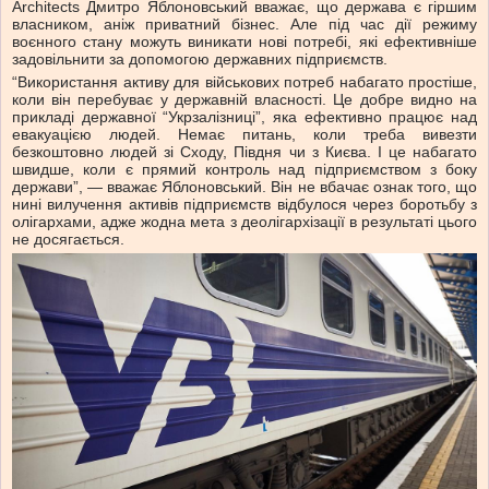
Architects Дмитро Яблоновський вважає, що держава є гіршим
власником, аніж приватний бізнес. Але під час дії режиму
воєнного стану можуть виникати нові потребі, які ефективніше
задовільнити за допомогою державних підприємств.
“Використання активу для військових потреб набагато простіше,
коли він перебуває у державній власності. Це добре видно на
прикладі державної “Укрзалізниці”, яка ефективно працює над
евакуацією людей. Немає питань, коли треба вивезти
безкоштовно людей зі Сходу, Півдня чи з Києва. І це набагато
швидше, коли є прямий контроль над підприємством з боку
держави”, — вважає Яблоновський. Він не вбачає ознак того, що
нині вилучення активів підприємств відбулося через боротьбу з
олігархами, адже жодна мета з деолігархізації в результаті цього
не досягається.