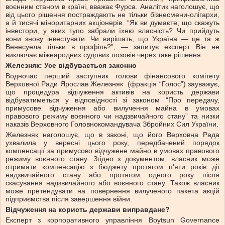
воєнним станом в країні, вважає Фурса. Аналітик наголошує, що
від цього рішення постраждають не тільки бізнесмени-олігархи,
а й тисячі міноритарних акціонерів. “Як ви думаєте, що скажуть
інвестори, у яких тупо забрали їхню власність? Чи прийдуть
вони знову інвестувати. Чи вирішать, що Україна — це та ж
Венесуела тільки в профіль?”, — запитує експерт. Він не
виключає міжнародних судових позовів через таке рішення.
Железняк: Усе відбувається законно
Водночас перший заступник голови фінансового комітету
Верховної Ради Ярослав Железняк (фракція “Голос”) зауважує,
що процедура відчуження активів на користь держави
відбуватиметься у відповідності зі законом “Про передачу,
примусове відчуження або вилучення майна в умовах
правового режиму воєнного чи надзвичайного стану” та низки
наказів Верховного Головнокомандувача Збройних Сил України.
Железняк наголошує, що в законі, що його Верховна Рада
ухвалила у вересні цього року, передбачений порядок
компенсації за примусово відчужене майно в умовах правового
режиму воєнного стану. Згідно з документом, власник може
отримати компенсацію з бюджету протягом п'яти років дії
надзвичайного стану або протягом одного року після
скасування надзвичайного або воєнного стану. Також власник
може претендувати на повернення вилученого пакета акцій
підприємства після завершення війни.
Відчуження на користь держави виправдане?
Експерт з корпоративного управління Boytsun Governance