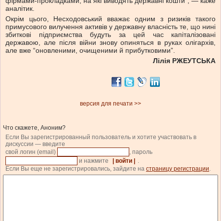
фірмами-прокладками, на які виводять державні кошти”, — каже
аналітик.
Окрім цього, Несходовський вважає одним з ризиків такого
примусового вилучення активів у державну власність те, що нині
збиткові підприємства будуть за цей час капіталізовані
державою, але після війни знову опиняться в руках олігархів,
але вже “оновленими, очищеними й прибутковими”.
Лілія РЖЕУТСЬКА
версия для печати >>
Что скажете, Аноним?
Если Вы зарегистрированный пользователь и хотите участвовать в
дискуссии — введите
свой логин (email)
, пароль
и нажмите
| войти |
.
Если Вы еще не зарегистрировались, зайдите на
страницу регистрации
.