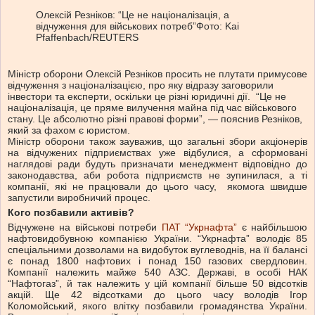
Олексій Резніков: “Це не націоналізація, а
відчуження для військових потреб”
Фото: Kai
Pfaffenbach/REUTERS
Міністр оборони Олексій Резніков просить не плутати примусове
відчуження з націоналізацією, про яку відразу заговорили
інвестори та експерти, оскільки це різні юридичні дії. “Це не
націоналізація, це пряме вилучення майна під час військового
стану. Це абсолютно різні правові форми”, — пояснив Резніков,
який за фахом є юристом.
Міністр оборони також зауважив, що загальні збори акціонерів
на відчужених підприємствах уже відбулися, а сформовані
наглядові ради будуть призначати менеджмент відповідно до
законодавства, аби робота підприємств не зупинилася, а ті
компанії, які не працювали до цього часу, якомога швидше
запустили виробничий процес.
Кого позбавили активів?
Відчужене на військові потреби
ПАТ “Укрнафта”
є найбільшою
нафтовидобувною компанією України. “Укрнафта” володіє 85
спеціальними дозволами на видобуток вуглеводнів, на її балансі
є понад 1800 нафтових і понад 150 газових свердловин.
Компанії належить майже 540 АЗС. Державі, в особі НАК
“Нафтогаз”, й так належить у цій компанії більше 50 відсотків
акцій. Ще 42 відсотками до цього часу володів Ігор
Коломойський, якого влітку позбавили громадянства України.