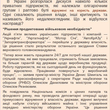
В Україні розгорілася дискусія навколо кількох
приватних підприємств, які належали олігархічним
групам і раптово булі
.
відчужені на користь держави
Одні схвалюють рішення влади, інші критикують та
називають його недалекоглядним. Що ж відбулося
насправді?
“Рішення продиктовано військовою необхідністю”
Акцій п'яти великих українських підприємств і компаній —
“Укрнафти”, “Укртатнафти”, “Мотор Січі”, “АвтоКрАЗу” і
“Запоріжтрансформатора” — перейшли у державну власність.
Це рішення стало результатом останнього засідання Ставки
верховного головнокомандувача.
“Тепер вони мають працювати 24/7 для потреб нашої держави.
Підприємства, які вже працювали, отримають більше замовлень
та більше гарантій від держави щодо виробництва продукції.
Роботу підприємств, які на сьогоднішній день не функціонували,
буде відновлено. Працівники повернуться у виробничий
процес”, — заявив прем’єр-міністр України Денис Шмигаль на
спільній пресконференції з секретарем Ради нацбезпеки та
оборони (РНБО) Олексієм Даниловим та міністром оборони
Олексієм Резніковим.
Як повідомила Національна комісія з цінних паперів та
фондового ринку, яка проводила депозитарні операції щодо
примусового відчуження у власність держави, віднині вилучені
акції набули статусу військового майна і їхнє управління
передано міністерству оборони України. “Це рішення