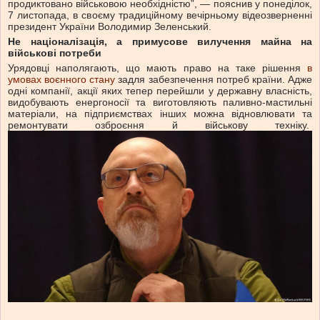
продиктовано військовою необхідністю”, — пояснив у понеділок,
7 листопада, в своєму традиційному вечірньому відеозверненні
президент України Володимир Зеленський.
Не націоналізація, а примусове вилучення майна на
військові потреби
Урядовці наполягають, що мають право на таке рішення
в
умовах воєнного стану
задля забезпечення потреб країни. Адже
одні компанії, акції яких тепер перейшли у державну власність,
видобувають енергоносії та виготовляють паливно-мастильні
матеріали, на підприємствах інших можна відновлювати та
ремонтувати озброєння й військову техніку.