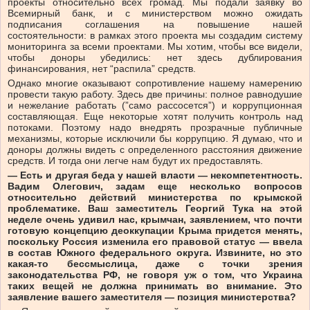
проекты относительно всех громад. Мы подали заявку во
Всемирный банк, и с министерством можно ожидать
подписания соглашения на повышение нашей
состоятельности: в рамках этого проекта мы создадим систему
мониторинга за всеми проектами. Мы хотим, чтобы все видели,
чтобы доноры убедились: нет здесь дублирования
финансирования, нет “распила” средств.
Однако многие оказывают сопротивление нашему намерению
провести такую работу. Здесь две причины: полное равнодушие
и нежелание работать (”само рассосется”) и коррупционная
составляющая. Еще некоторые хотят получить контроль над
потоками. Поэтому надо внедрять прозрачные публичные
механизмы, которые исключили бы коррупцию. Я думаю, что и
доноры должны видеть с определенного расстояния движение
средств. И тогда они легче нам будут их предоставлять.
— Есть и другая беда у нашей власти — некомпетентность.
Вадим Олегович, задам еще несколько вопросов
относительно действий министерства по крымской
проблематике. Ваш заместитель Георгий Тука на этой
неделе очень удивил нас, крымчан, заявлением, что почти
готовую концепцию деоккупации Крыма придется менять,
поскольку Россия изменила его правовой статус — ввела
в состав Южного федерального округа. Извините, но это
какая-то бессмыслица, даже с точки зрения
законодательства РФ, не говоря уж о том, что Украина
таких вещей не должна принимать во внимание. Это
заявление вашего заместителя — позиция министерства?