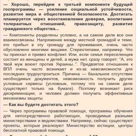
— Хорошо, перейдем к третьей компоненте будущей
госпрограммы — усиление социальной устойчивости,
развитие мира и общественной безопасности. Достигать
планируется через восстановление доверия, воспитание
толерантных отношений, правозащиту, развитие
гражданского общества...
— Компоненты разделены условно, а на самом деле все они
взаимосвязаны. Напряжение между местной громадой и теми,
кто прибыл в эту громаду для проживания, очень часто
обусловлено многими вещами. Стереотипами, например. Что
ты приехал и привез конфликт. Или, если семья переселенцев
состоит из женщины и детей, а мужа нет, сразу говорят: “А, это
твой муж воюет против Украины..”. Предвзятое отношение к
ВПЛ очень часто возникает и из-за невозможности для
последних трудоустроиться. Причина — банальное отсутствие
необходимых документов, невозможность получить другие
условные сервисы (условные, потому что на самом деле
существуют только на бумаге). Поэтому возникает риск
дискриминации, и человек должен получить эффективные
механизмы защиты.
— Как вы будете достигать этого?
— Через программы правовой помощи, программы обучения
для непосредственно работающих, проводимые разными
министерствами и ведомствами. Например, сейчас существуют
проекты, которые реализуют Министерство юстиции, центры
бесплатной правовой помощи.