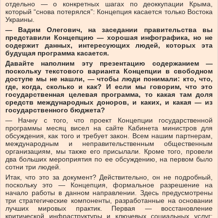
отдельно — о конкретных шагах по деоккупации Крыма,
который “снова потерялся”: Концепция касается только Востока
Украины.
— Вадим Олегович, на заседании правительства вы
представили Концепцию — хорошая инфографика, но не
содержит данных, интересующих людей, которых эта
будущая программа касается.
Давайте наполним эту презентацию содержанием —
поскольку текстового варианта Концепции в свободном
доступе мы не нашли, — чтобы люди понимали: кто, что,
где, когда, сколько и как? И если мы говорим, что это
государственная целевая программа, то какая там доля
средств международных доноров, и каких, и какая — из
государственного бюджета?
— Начну с того, что проект Концепции государственной
программы месяц висел на сайте Кабинета министров для
обсуждения, как того и требует закон. Всем нашим партнерам,
международным и неправительственным общественным
организациям, мы также его присылали. Кроме того, провели
два больших мероприятия по ее обсуждению, на первом было
сотни три людей.
Итак, что это за документ? Действительно, он не подробный,
поскольку это — Концепция, формальное разрешение на
начало работы в данном направлении. Здесь предусмотрены
три стратегические компоненты, разработанные на основании
лучших мировых практик. Первая — восстановление
критической инфраструктуры и ключевых социальных услуг;