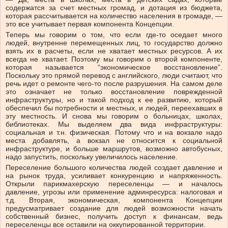
содержатся за счет местных громад, и дотация из бюджета,
которая рассчитывается на количество населения в громаде, —
это все учитывает первая компонента Концепции.
Теперь мы говорим о том, что если где-то оседает много
людей, внутренне перемещенных лиц, то государство должно
взять их в расчеты, если не хватает местных ресурсов. А их
всегда не хватает. Поэтому мы говорим о второй компоненте,
которая называется “экономическое восстановление”.
Поскольку это прямой перевод с английского, люди считают, что
речь идет о ремонте чего-то после разрушения. На самом деле
это означает не только восстановление поврежденной
инфраструктуры, но и такой подход к ее развитию, который
обеспечил бы потребности и местных, и людей, переехавших в
эту местность. И снова мы говорим о больницах, школах,
библиотеках. Мы выделяем два вида инфраструктуры:
социальная и т.н. физическая. Потому что и на вокзале надо
места добавлять, а вокзал не относится к социальной
инфраструктуре, и больше маршрутов, возможно автобусных,
надо запустить, поскольку увеличилось население.
Переселение большого количества людей создает давление и
на рынок труда, усиливает конкуренцию и напряженность.
Открыли парикмахерскую переселенцы — и началось
давление, угрозы или применение админресурса: налоговая и
т.д. Вторая, экономическая, компонента Концепции
предусматривает создание для людей возможности начать
собственный бизнес, получить доступ к финансам, ведь
переселенцы все оставили на оккупированной территории.