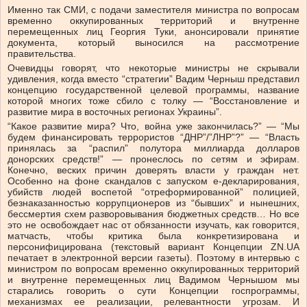
Именно так СМИ, с подачи заместителя министра по вопросам
временно оккупированных территорий и внутренне
перемещенных лиц Георгия Туки, анонсировали принятие
документа, который выносился на рассмотрение
правительства.
Очевидцы говорят, что некоторые министры не скрывали
удивления, когда вместо “стратегии” Вадим Черныш представил
концепцию государственной целевой программы, название
которой многих тоже сбило с толку — “Восстановление и
развитие мира в восточных регионах Украины”.
“Какое развитие мира? Что, война уже закончилась?” — “Мы
будем финансировать террористов “ДНР”/”ЛНР”?” — “Власть
принялась за “распил” полутора миллиарда долларов
донорских средств!” — пронеслось по сетям и эфирам.
Конечно, веских причин доверять власти у граждан нет.
Особенно на фоне скандалов с запуском е-декларирования,
убийств людей воспетой “отреформированной” полицией,
безнаказанностью коррупционеров из “бывших” и нынешних,
бессмертия схем разворовывания бюджетных средств… Но все
это не освобождает нас от обязанности изучать, как говорится,
матчасть, чтобы критика была конкретизирована и
персонифицирована (текстовый вариант Концепции ZN.UA
печатает в электронной версии газеты). Поэтому в интервью с
министром по вопросам временно оккупированных территорий
и внутренне перемещенных лиц Вадимом Чернышом мы
старались говорить о сути Концепции госпрограммы,
механизмах ее реализации, релевантности угрозам. И