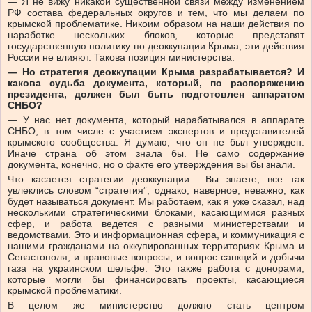
— Я не вижу никакой существенной связи между изменением
РФ состава федеральных округов и тем, что мы делаем по
крымской проблематике. Никоим образом на наши действия по
наработке нескольких блоков, которые представят
государственную политику по деоккупации Крыма, эти действия
России не влияют. Такова позиция министерства.
— Но стратегия деоккупации Крыма разрабатывается? И
какова судьба документа, который, по распоряжению
президента, должен был быть подготовлен аппаратом
СНБО?
— У нас нет документа, который нарабатывался в аппарате
СНБО, в том числе с участием экспертов и представителей
крымского сообщества. Я думаю, что он не был утвержден.
Иначе страна об этом знала бы. Не само содержание
документа, конечно, но о факте его утверждения вы бы знали.
Что касается стратегии деоккупации... Вы знаете, все так
увлеклись словом “стратегия”, однако, наверное, неважно, как
будет называться документ. Мы работаем, как я уже сказал, над
несколькими стратегическими блоками, касающимися разных
сфер, и работа ведется с разными министерствами и
ведомствами. Это и информационная сфера, и коммуникация с
нашими гражданами на оккупированных территориях Крыма и
Севастополя, и правовые вопросы, и вопрос санкций и добычи
газа на украинском шельфе. Это также работа с донорами,
которые могли бы финансировать проекты, касающиеся
крымской проблематики.
В целом же министерство должно стать центром