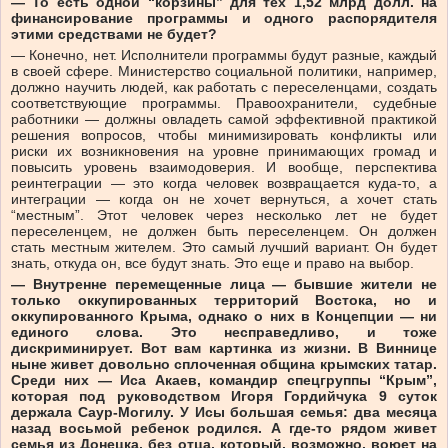
— То есть одной “корзины” для тех 1,52 млрд долл. на
финансирование программы и одного распорядителя
этими средствами не будет?
— Конечно, нет. Исполнители программы будут разные, каждый
в своей сфере. Министерство социальной политики, например,
должно научить людей, как работать с переселенцами, создать
соответствующие программы. Правоохранители, судебные
работники — должны овладеть самой эффективной практикой
решения вопросов, чтобы минимизировать конфликты или
риски их возникновения на уровне принимающих громад и
повысить уровень взаимодоверия. И вообще, перспектива
реинтеграции — это когда человек возвращается куда-то, а
интеграции — когда он не хочет вернуться, а хочет стать
“местным”. Этот человек через несколько лет не будет
переселенцем, не должен быть переселенцем. Он должен
стать местным жителем. Это самый лучший вариант. Он будет
знать, откуда он, все будут знать. Это еще и право на выбор.
— Внутренне перемещенные лица — бывшие жители не
только оккупированных территорий Востока, но и
оккупированного Крыма, однако о них в Концепции — ни
единого слова. Это несправедливо, и тоже
дискриминирует. Вот вам картинка из жизни. В Виннице
ныне живет довольно сплоченная община крымских татар.
Среди них — Иса Акаев, командир спецгруппы “Крым”,
которая под руководством Игоря Гордийчука 9 суток
держала Саур-Могилу. У Исы большая семья: два месяца
назад восьмой ребенок родился. А где-то рядом живет
семья из Донецка, без отца, который, возможно, воюет на