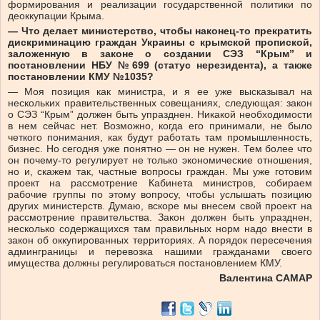
формирования и реализации государственной политики по
деоккупации Крыма.
— Что делает министерство, чтобы наконец-то прекратить
дискриминацию граждан Украины с крымской пропиской,
заложенную в законе о создании СЭЗ “Крым” и
постановлении НБУ №699 (статус нерезидента), а также
постановлении КМУ №1035?
— Моя позиция как министра, и я ее уже высказывал на
нескольких правительственных совещаниях, следующая: закон
о СЭЗ “Крым” должен быть упразднен. Никакой необходимости
в нем сейчас нет. Возможно, когда его принимали, не было
четкого понимания, как будут работать там промышленность,
бизнес. Но сегодня уже понятно — он не нужен. Тем более что
он почему-то регулирует не только экономические отношения,
но и, скажем так, частные вопросы граждан. Мы уже готовим
проект на рассмотрение Кабинета министров, собираем
рабочие группы по этому вопросу, чтобы услышать позицию
других министерств. Думаю, вскоре мы внесем свой проект на
рассмотрение правительства. Закон должен быть упразднен,
несколько содержащихся там правильных норм надо внести в
закон об оккупированных территориях. А порядок пересечения
админграницы и перевозка нашими гражданами своего
имущества должны регулироваться постановлением КМУ.
Валентина САМАР