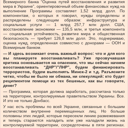
Всемирного банка “Оценка путей восстановления и развития
мира в Украине”, ориентировочный объем финансовых нужд на
выполнение Программы составляет 1,52 млрд долл. По
компонентам, о которых я говорил, нужды определены и
распределены следующим образом: инфраструктура и
социальные услуги — 1 млрд 257,7 млн долл. США,
восстановление экономики — 135,5 млн, и третья компонента
— социальная устойчивость, развитие мира и общественная
безопасность — требует 126,8 млн долл. Это, подчеркиваю,
оценка нужд, определенная совместно с донорами — ООН и
Всемирным банком.
— И здесь возникает очень важный вопрос: что и для кого
вы планируете восстанавливать? Уже прозвучавшая
критика основывается на опасении, что мы сейчас начнем
восстанавливать “ДНР”/”ЛНР”, будем финансировать
террористов, будем выполнять Минск-2 и т.д. Разъясните
четко, чтобы не было ни обмана, ни спекуляций: кто будет
реципиентом помощи из тех бешеных, как вы говорите,
денег?
— Программа, которая должна заработать, рассчитана только
на территории, контролируемые правительством Украины. Все.
И это не только Донбасс.
У нас есть проблемы по всей Украине, связанные с большим
количеством внутренне перемещенных лиц. Но больше
половины этих людей, которые пересекли линию размежевания
и теперь стараются наладить или уже наладили жизнь на
контролируемой территории, сосредоточены в пяти регионах.