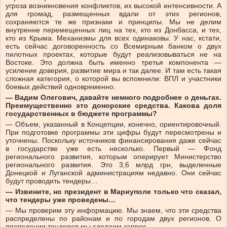
угроза возникновения конфликтов, их высокой интенсивности. А
для громад, размещенных вдали от этих регионов,
сохраняются те же признаки и принципы. Мы не делим
внутренне перемещенных лиц на тех, кто из Донбасса, и тех,
кто из Крыма. Механизмы для всех одинаковы. У нас, кстати,
есть сейчас договоренность со Всемирным банком о двух
пилотных проектах, которые будут реализовываться не на
Востоке. Это должна быть именно третья компонента —
усиление доверия, развитие мира и так далее. И там есть такая
сложная категория, о которой вы вспомнили: ВПЛ и участники
боевых действий одновременно.
— Вадим Олегович, давайте немного подробнее о деньгах.
Преимущественно это донорские средства. Какова доля
государственных в бюджете программы?
— Объем, указанный в Концепции, конечно, ориентировочный.
При подготовке программы эти цифры будут пересмотрены и
уточнены. Поскольку источников финансирования даже сейчас
в государстве уже есть несколько. Первый — Фонд
регионального развития, которым оперирует Министерство
регионального развития. Это 3,6 млрд грн, выделенные
Донецкой и Луганской администрациям недавно. Они сейчас
будут проводить тендеры…
— Извините, но президент в Мариуполе только что сказал,
что тендеры уже проведены…
— Мы проверим эту информацию. Мы знаем, что эти средства
распределены по районам и по городам двух регионов. О
проведении тендеров мы сделаем запрос.