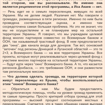
той стороне, как вы рассказывали. Но именно она
является реципиентом этой программы, а Иса Акаев — нет.
— Речь идет не о семьях переселенцев, живущих по всей
Украине. Мы не делим людей. Различия нет. Мы говорили о
громадах, размещенных в пяти регионах. Именно по ним была
проведена соответствующая оценка, и именно там
сосредоточена самая большая проблема. Но это не значит, что
мы не осуществляем и не планируем мер на остальной
территории Украины. Я говорил, что мы учреждаем целевой
фонд многих партнеров совместно со Всемирным банком и
ООН, так называемый трастовый фонд. В нем предполагается
два “окна”, два канала входа для доноров. Так вот, ооновский
“заточен” под регионы Донецкой и Луганской областей — это те
2+3, а Всемирного банка — на всю территорию Украины. Все
проекты, которые могут реализовываться через целевой фонд с
участием многих партнеров на остальной территории Украины,
— будут идти через “окно” Всемирного банка. А то, что касается
регионов Донбасса, — это требование ООН, и они разместили
там региональную миссию.
— Что должна сделать громада, на территории которой
живут переселенцы из Крыма, чтобы воспользоваться
этим “окном” Всемирного банка?
— Обратиться к нам. Мы будем предоставлять
методологическую помощь, чтобы на уровне громад применить
те самые принципы. Просто критерий отбора громад для этой
программы — высокий процент соотношения местных к
переселенцам. Считается, что в таких общинах самая высокая