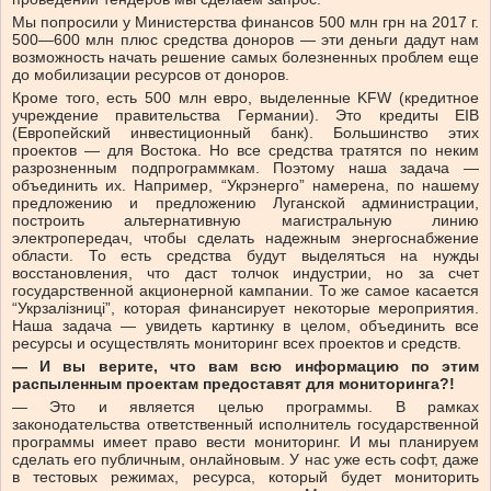
Мы попросили у Министерства финансов 500 млн грн на 2017 г.
500—600 млн плюс средства доноров — эти деньги дадут нам
возможность начать решение самых болезненных проблем еще
до мобилизации ресурсов от доноров.
Кроме того, есть 500 млн евро, выделенные KFW (кредитное
учреждение правительства Германии). Это кредиты EIB
(Европейский инвестиционный банк). Большинство этих
проектов — для Востока. Но все средства тратятся по неким
разрозненным подпрограммкам. Поэтому наша задача —
объединить их. Например, “Укрэнерго” намерена, по нашему
предложению и предложению Луганской администрации,
построить альтернативную магистральную линию
электропередач, чтобы сделать надежным энергоснабжение
области. То есть средства будут выделяться на нужды
восстановления, что даст толчок индустрии, но за счет
государственной акционерной кампании. То же самое касается
“Укрзалізниці”, которая финансирует некоторые мероприятия.
Наша задача — увидеть картинку в целом, объединить все
ресурсы и осуществлять мониторинг всех проектов и средств.
— И вы верите, что вам всю информацию по этим
распыленным проектам предоставят для мониторинга?!
— Это и является целью программы. В рамках
законодательства ответственный исполнитель государственной
программы имеет право вести мониторинг. И мы планируем
сделать его публичным, онлайновым. У нас уже есть софт, даже
в тестовых режимах, ресурса, который будет мониторить